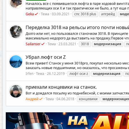
Началось все с появившегося люфта в паре ходовой винт/га
направляющих оси X и так практически не было, а тут еще 
Geka
Тема
03.09.2021
cnc 3018 plus
апгрейд
моде
Переделка 3018 на рельсы итого почти новый
Долго или нет, но пользовался станочком 3018. В принципе 
максимально недорого да выставить на продажу.Первое что н
Sailanser
Тема
23.03.2021
3018
модернизация
п
Убрал люфт оси Z
Всем привет! Станок у меня 3018pro, покупал несколько мес
заказать новые подшипники, но оказалось, что просажены вал
Irfen
Тема
26.12.2019
люфт оси z
модернизация
п
приехали концевики на станок.
Вот и дождался посылку из поднебесной, с моими запчастя
Андрей
Тема
04.06.2018
концевики
модернизаци