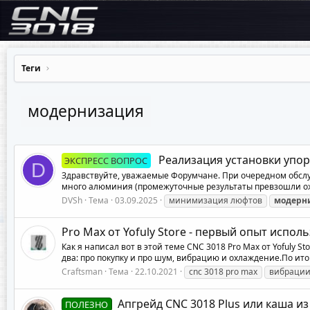
Теги
модернизация
Реализация установки упо
ЭКСПРЕСС ВОПРОС
D
Здравствуйте, уважаемые Форумчане. При очередном обслу
много алюминия (промежуточные результаты превзошли ожи
DVSh
Тема
03.09.2025
минимизация люфтов
модерн
Pro Max от Yofuly Store - первый опыт испол
Как я написал вот в этой теме CNC 3018 Pro Max от Yofuly S
два: про покупку и про шум, вибрацию и охлаждение.По итог
Craftsman
Тема
22.10.2021
cnc 3018 pro max
вибраци
Апгрейд CNC 3018 Plus или каша из
ПОЛЕЗНО