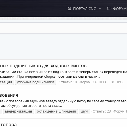
ПОРТАЛ CNC
ФОРУ
рных подшипников для ходовых винтов
живании станка все вышло из под контроля и теперь станок переведен 
дания). При очередной сборке посетили мысли в части...
изация
упорные подшипники
Ответы: 18
Форум:
ЭКСПРЕСС ВОПРОС
ьзования
tore - с позволения админов заведу отдельную ветку по своему станку от э
ам обсуждения второго поста стал...
и
модернизация
охлаждение шпинделя
шум
Ответы: 23
Форум:
 топора