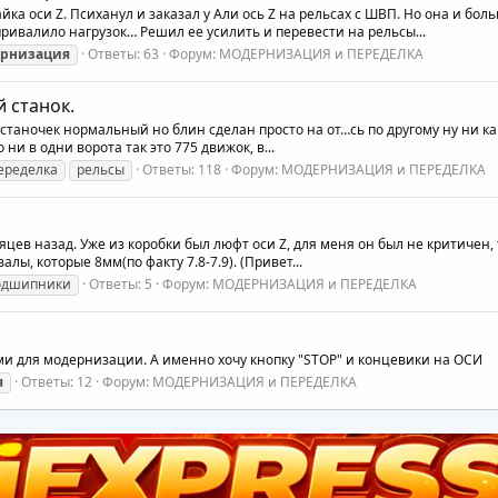
йка оси Z. Психанул и заказал у Али ось Z на рельсах с ШВП. Но она и бо
привалило нагрузок… Решил ее усилить и перевести на рельсы...
рнизация
Ответы: 63
Форум:
МОДЕРНИЗАЦИЯ и ПЕРЕДЕЛКА
 станок.
станочек нормальный но блин сделан просто на от…сь по другому ну ни как
и в одни ворота так это 775 движок, в...
еределка
рельсы
Ответы: 118
Форум:
МОДЕРНИЗАЦИЯ и ПЕРЕДЕЛКА
яцев назад. Уже из коробки был люфт оси Z, для меня он был не критичен, 
ы, которые 8мм(по факту 7.8-7.9). (Привет...
одшипники
Ответы: 5
Форум:
МОДЕРНИЗАЦИЯ и ПЕРЕДЕЛКА
ми для модернизации. А именно хочу кнопку "STOP" и концевики на ОСИ
я
Ответы: 12
Форум:
МОДЕРНИЗАЦИЯ и ПЕРЕДЕЛКА