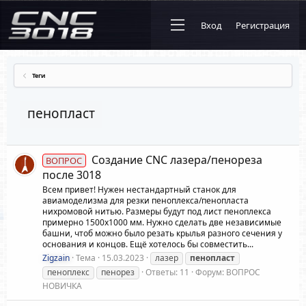
Вход
Регистрация
Теги
пенопласт
Создание CNC лазера/пенореза
ВОПРОС
после 3018
Всем привет! Нужен нестандартный станок для
авиамоделизма для резки пеноплекса/пенопласта
нихромовой нитью. Размеры будут под лист пеноплекса
примерно 1500х1000 мм. Нужно сделать две независимые
башни, чтоб можно было резать крылья разного сечения у
основания и концов. Ещё хотелось бы совместить...
Zigzain
Тема
15.03.2023
лазер
пенопласт
пеноплекс
пенорез
Ответы: 11
Форум:
ВОПРОС
НОВИЧКА