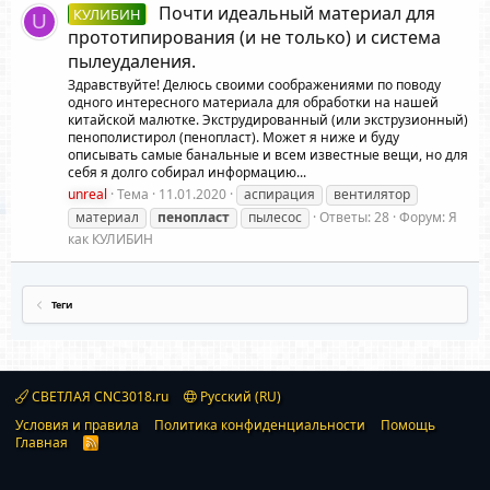
Почти идеальный материал для
КУЛИБИН
U
прототипирования (и не только) и система
пылеудаления.
Здравствуйте! Делюсь своими соображениями по поводу
одного интересного материала для обработки на нашей
китайской малютке. Экструдированный (или экструзионный)
пенополистирол (пенопласт). Может я ниже и буду
описывать самые банальные и всем известные вещи, но для
себя я долго собирал информацию...
unreal
Тема
11.01.2020
аспирация
вентилятор
материал
пенопласт
пылесос
Ответы: 28
Форум:
Я
как КУЛИБИН
Теги
СВЕТЛАЯ CNC3018.ru
Русский (RU)
Условия и правила
Политика конфиденциальности
Помощь
Главная
R
S
S