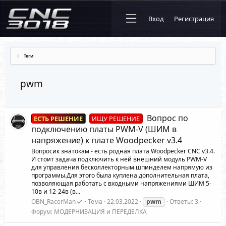
Вход
Регистрация
Теги
pwm
Вопрос по
ЕСТЬ РЕШЕНИЕ
ИЩУ РЕШЕНИЕ
подключению платы PWM-V (ШИМ в
напряжение) к плате Woodpecker v3.4
Вопросик знатокам - есть родная плата Woodpecker CNC v3.4.
И стоит задача подключить к ней внешний модуль PWM-V
для управления бесколлекторным шпинделем напрямую из
программы.Для этого была куплена дополнительная плата,
позволяющая работать с входными напряжениями ШИМ 5-
10в и 12-24в (в...
OBN_RacerMan
Тема
22.03.2022
pwm
Ответы: 3
Форум:
МОДЕРНИЗАЦИЯ и ПЕРЕДЕЛКА