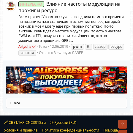
Влияние частоты модуляции на
ИНТЕРЕСНО
прожиг и ресурс
Всем привет! Урвал по случаю праздника немного времени
на позаниматься станочком и вспомнил вопрос, который
возник в моем мозгу еще при первых попытках что-то
выжечь. Речь идет о частоте модуляции, то есть о частоте
PWM или TTL, кому как нравится. Известно, что по
умолчанию в прошивке GRBL...
Artyuha
Тема
12.06.2019
pwm
ttl
лазер
ресурс
частота
Ответы: 3
Форум:
ЛАЗЕР
Теги
СВЕТЛАЯ CNC3018.ru
Русский (RU)
Свер
Условия и правила
Политика конфиденциальности
Помощь