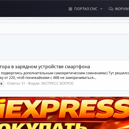
ПОРТАЛ CNC
ФОРУ
тора в зарядном устройстве смартфона
я подверглись дополнительным самокритическим сомнениям:) Тут решился 
у от 220, чтоб понижайками с 48В не заморачиваться...
ва
Ответы: 31
Форум:
ЭКСПРЕСС ВОПРОС