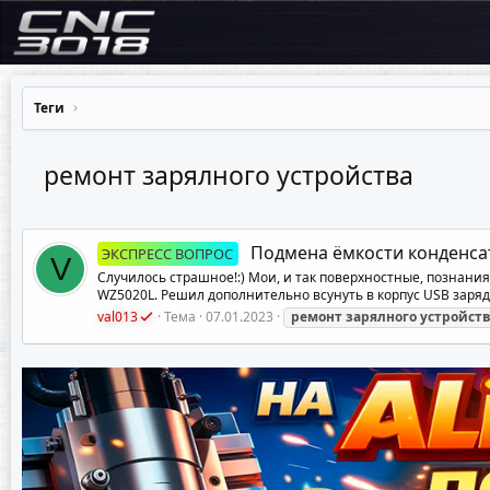
Теги
ремонт зарялного устройства
Подмена ёмкости конденса
ЭКСПРЕСС ВОПРОС
V
Случилось страшное!:) Мои, и так поверхностные, познани
WZ5020L. Решил дополнительно всунуть в корпус USB зарядк
val013
Тема
07.01.2023
ремонт
зарялного
устройст