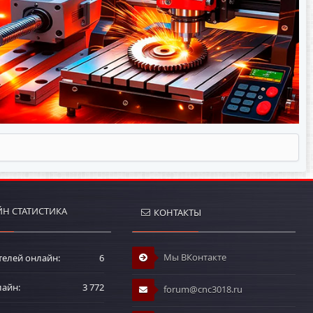
Н СТАТИСТИКА
КОНТАКТЫ
Мы ВКонтакте
телей онлайн
6
лайн
3 772
forum@cnc3018.ru