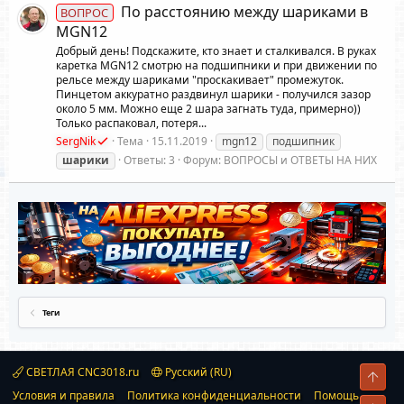
По расстоянию между шариками в
ВОПРОС
MGN12
Добрый день! Подскажите, кто знает и сталкивался. В руках
каретка MGN12 смотрю на подшипники и при движении по
рельсе между шариками "проскакивает" промежуток.
Пинцетом аккуратно раздвинул шарики - получился зазор
около 5 мм. Можно еще 2 шара загнать туда, примерно))
Только распаковал, потеря...
SergNik
Тема
15.11.2019
mgn12
подшипник
шарики
Ответы: 3
Форум:
ВОПРОСЫ и ОТВЕТЫ НА НИХ
Теги
СВЕТЛАЯ CNC3018.ru
Русский (RU)
Свер
Условия и правила
Политика конфиденциальности
Помощь