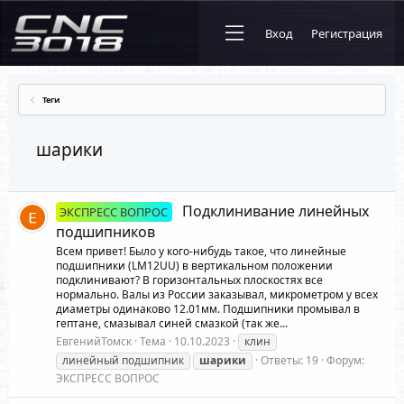
Вход
Регистрация
Теги
шарики
Подклинивание линейных
ЭКСПРЕСС ВОПРОС
подшипников
Всем привет! Было у кого-нибудь такое, что линейные
подшипники (LM12UU) в вертикальном положении
подклинивают? В горизонтальных плоскостях все
нормально. Валы из России заказывал, микрометром у всех
диаметры одинаково 12.01мм. Подшипники промывал в
гептане, смазывал синей смазкой (так же...
ЕвгенийТомск
Тема
10.10.2023
клин
линейный подшипник
шарики
Ответы: 19
Форум:
ЭКСПРЕСС ВОПРОС