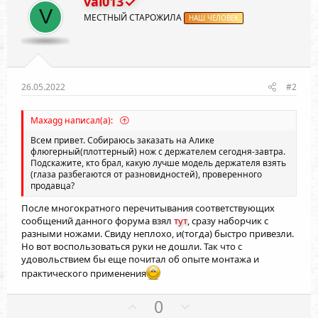
val013
V
МЕСТНЫЙ СТАРОЖИЛА
НАШ ЧЕЛОВЕК
26.05.2022
#2
Maxagg написал(а):
Всем привет. Собираюсь заказать на Алике
флюгерный(плоттерный) нож с держателем сегодня-завтра.
Подскажите, кто брал, какую лучше модель держателя взять
(глаза разбегаются от разновидностей), проверенного
продавца?
После многократного перечитывания соответствующих
сообщений данного форума взял
тут
, сразу наборчик с
разными ножами. Свиду неплохо, и(тогда) быстро привезли.
Но вот воспользоваться руки не дошли. Так что с
удовольствием бы еще почитал об опыте монтажа и
практического применения
П
Н
0