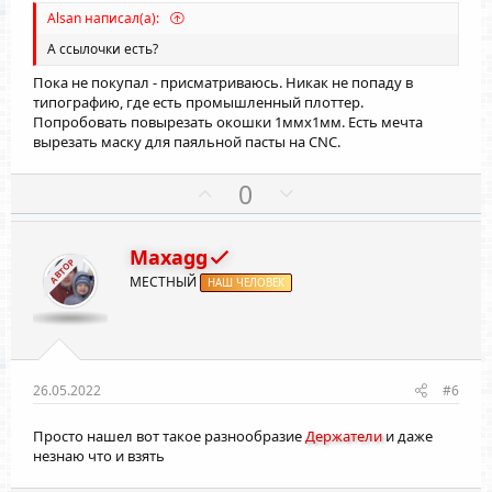
г
г
Alsan написал(а):
о
о
А ссылочки есть?
л
л
Пока не покупал - присматриваюсь. Никак не попаду в
о
о
типографию, где есть промышленный плоттер.
с
с
Попробовать повырезать окошки 1ммх1мм. Есть мечта
вырезать маску для паяльной пасты на CNC.
П
Н
0
о
е
з
г
Maxagg
и
а
АВТОР
МЕСТНЫЙ
НАШ ЧЕЛОВЕК
т
т
и
и
в
в
н
н
ы
ы
26.05.2022
#6
й
й
Просто нашел вот такое разнообразие
Держатели
и даже
г
г
незнаю что и взять
о
о