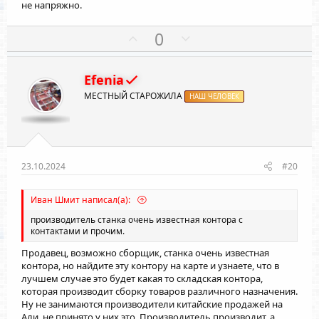
с
с
не напряжно.
П
Н
0
о
е
з
г
Efenia
и
а
МЕСТНЫЙ СТАРОЖИЛА
т
НАШ ЧЕЛОВЕК
т
и
и
в
в
н
н
ы
ы
23.10.2024
#20
й
й
г
г
Иван Шмит написал(а):
о
о
производитель станка очень известная контора с
л
л
контактами и прочим.
о
о
Продавец, возможно сборщик, станка очень известная
с
с
контора, но найдите эту контору на карте и узнаете, что в
лучшем случае это будет какая то складская контора,
которая производит сборку товаров различного назначения.
Ну не занимаются производители китайские продажей на
Али, не принято у них это. Производитель производит, а