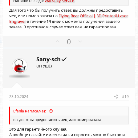
о
о
Напишите сюда:
Warranty Service
л
л
Для того что бы получить ответ, вы должны предоставить
о
о
чек, или номер заказа на
Flying Bear Official | 3D Printer&Laser
с
с
Engraver
в течение
14
дней с момента получения вашего
заказа. В противном случае ответ вам не гарантирован.
П
Н
0
о
е
з
г
Sany-sch
и
а
ОН УШЁЛ
т
т
и
и
в
в
н
н
ы
ы
23.10.2024
#19
й
й
г
г
Efenia написал(а):
о
о
вы должны предоставить чек, или номер заказа
л
л
Это для гарантийного случая.
о
о
А вообще на сайте имеется чат. и спросить можно быстро и