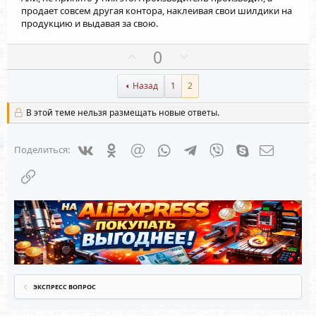
продает совсем другая контора, наклеивая свои шилдики на
продукцию и выдавая за свою.
П
Н
0
о
е
з
г
Назад
1
2
и
а
В этой теме нельзя размещать новые ответы.
т
т
и
и
в
в
Vkontakte
Odnoklassniki
Mail.ru
WhatsApp
Telegram
Viber
Skype
Электрон
Поделиться:
н
н
Ссылка
ы
ы
й
й
г
г
о
о
л
л
о
о
с
с
ЭКСПРЕСС ВОПРОС