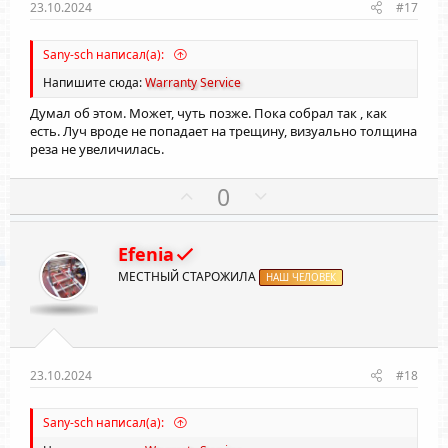
ы
ы
23.10.2024
#17
й
й
г
г
Sany-sch написал(а):
о
о
Напишите сюда:
Warranty Service
л
л
Думал об этом. Может, чуть позже. Пока собрал так , как
о
о
есть. Луч вроде не попадает на трещину, визуально толщина
с
с
реза не увеличилась.
П
Н
0
о
е
з
г
Efenia
и
а
МЕСТНЫЙ СТАРОЖИЛА
т
НАШ ЧЕЛОВЕК
т
и
и
в
в
н
н
ы
ы
23.10.2024
#18
й
й
г
г
Sany-sch написал(а):