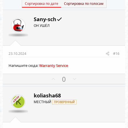
Сортировка по дате
Сортировка по голосам
Sany-sch
ОН УШЁЛ
23.10.2024
#16
Напишите сюда:
Warranty Service
П
Н
0
о
е
з
г
koliasha68
и
а
АВТОР
K
МЕСТНЫЙ
ПРОВЕРЕННЫЙ
т
т
и
и
в
в
н
н