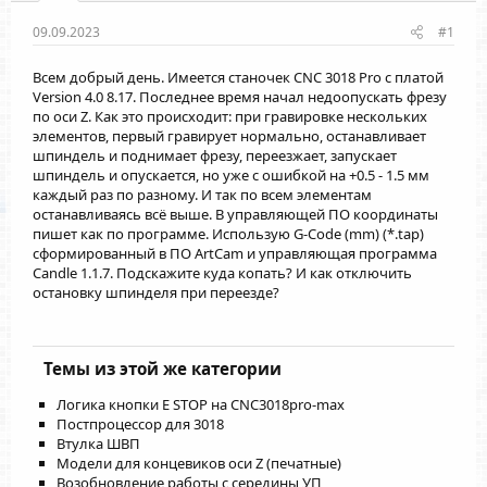
09.09.2023
#1
Всем добрый день. Имеется станочек CNC 3018 Pro с платой
Version 4.0 8.17. Последнее время начал недоопускать фрезу
по оси Z. Как это происходит: при гравировке нескольких
элементов, первый гравирует нормально, останавливает
шпиндель и поднимает фрезу, переезжает, запускает
шпиндель и опускается, но уже с ошибкой на +0.5 - 1.5 мм
каждый раз по разному. И так по всем элементам
останавливаясь всё выше. В управляющей ПО координаты
пишет как по программе. Использую G-Code (mm) (*.tap)
сформированный в ПО ArtCam и управляющая программа
Candle 1.1.7. Подскажите куда копать? И как отключить
остановку шпинделя при переезде?
Темы из этой же категории
Логика кнопки E STOP на CNC3018pro-max
Постпроцессор для 3018
Втулка ШВП
Модели для концевиков оси Z (печатные)
Возобновление работы с середины УП