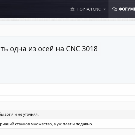
ПОРТАЛ CNC
ФОРУМ
ть одна из осей на CNC 3018
бы,вот я и не уточнял.
ариаций станков множество, а уж плат и подавно.