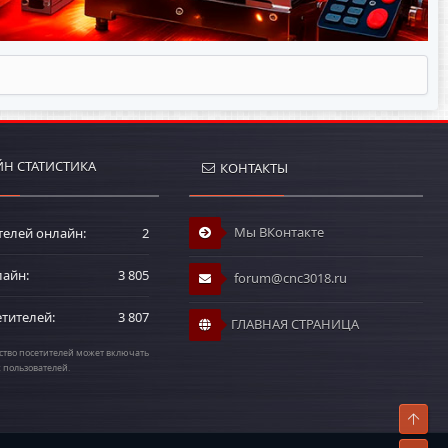
Н СТАТИСТИКА
КОНТАКТЫ
Мы ВКонтакте
телей онлайн
2
лайн
3 805
forum@cnc3018.ru
етителей
3 807
ГЛАВНАЯ СТРАНИЦА
тво посетителей может включать
х пользователей.
Свер