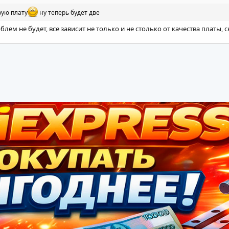
вую плату
ну теперь будет две
облем не будет, все зависит не только и не столько от качества платы,
ная почта
ылка