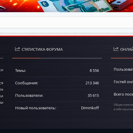
СТАТИСТИКА ФОРУМА
ОНЛАЙ
Пользова
ки
Темы
8 556
Гостей он
ся
Сообщения
213 346
те
Всего пос
Пользователи
35 615
ли
ии
Общее количес
Новый пользователь
Dimmkoff
в себя скрыты