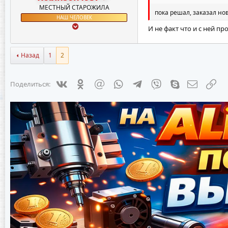
МЕСТНЫЙ СТАРОЖИЛА
пока решал, заказал но
НАШ ЧЕЛОВЕК
И не факт что и с ней пр
Назад
1
2
Vkontakte
Odnoklassniki
Mail.ru
WhatsApp
Telegram
Viber
Skype
Электрон
Сс
Поделиться: