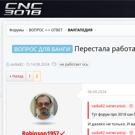
Форумы
ВОПРОС <-> OTBET
ВАНГАПЕДИЯ
Перестала работа
ВОПРОС ДЛЯ ВАНГИ
А
Д
Т
vadia82
14.08.2024
не работает ось
в
а
е
т
т
г
Назад
1
2
о
а
и
р
н
т
а
06.09.2024
е
ч
м
а
ы
л
vadia82 написал(а):
а
Тут форум про 3018 как 
И далеко не только. И в
Robinson1957
vadia82 написал(а):