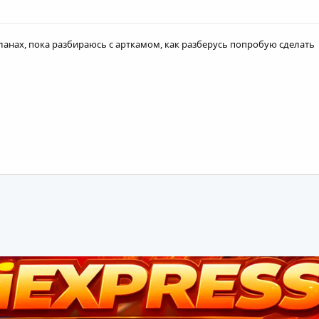
планах, пока разбираюсь с арткамом, как разберусь попробую сделать
ная почта
ылка