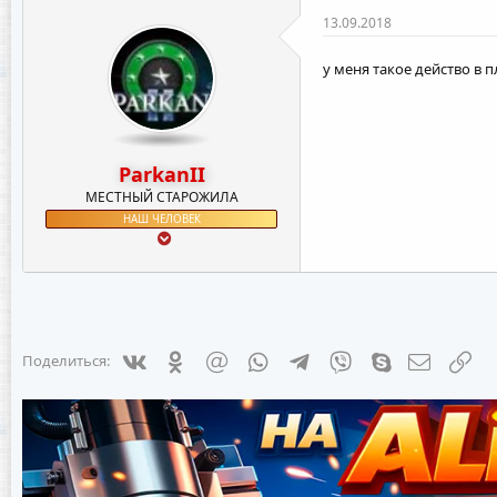
13.09.2018
у меня такое действо в 
ParkanII
МЕСТНЫЙ СТАРОЖИЛА
НАШ ЧЕЛОВЕК
Vkontakte
Odnoklassniki
Mail.ru
WhatsApp
Telegram
Viber
Skype
Электрон
Сс
Поделиться: