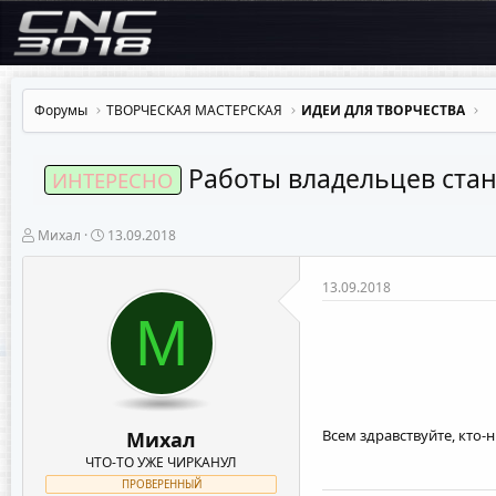
Форумы
ТВОРЧЕСКАЯ МАСТЕРСКАЯ
ИДЕИ ДЛЯ ТВОРЧЕСТВА
Работы владельцев ста
ИНТЕРЕСНО
А
Д
Михал
13.09.2018
в
а
т
т
о
а
13.09.2018
р
н
М
т
а
е
ч
м
а
ы
л
а
Всем здравствуйте, кто
Михал
ЧТО-ТО УЖЕ ЧИРКАНУЛ
ПРОВЕРЕННЫЙ