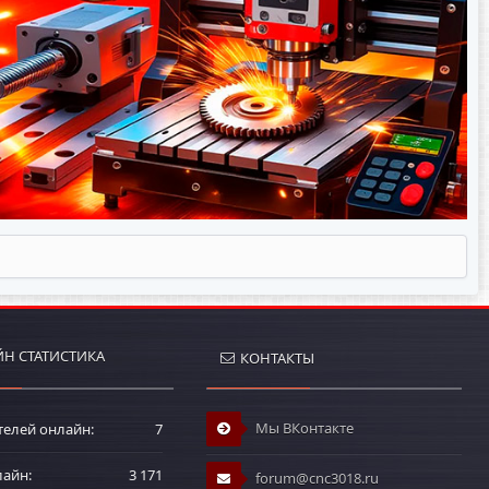
Н СТАТИСТИКА
КОНТАКТЫ
Мы ВКонтакте
телей онлайн
7
лайн
3 171
forum@cnc3018.ru