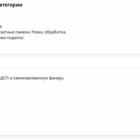
категории
в
тные панели. Резка, обработка.
ами поделок
ЛДСП а ламинированную фанеру.