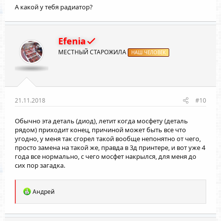
А какой у тебя радиатор?
Efenia
МЕСТНЫЙ СТАРОЖИЛА
НАШ ЧЕЛОВЕК
21.11.2018
#10
Обычно эта деталь (диод), летит когда мосфету (деталь
рядом) приходит конец, причиной может быть все что
угодно, у меня так сгорел такой вообще непонятно от чего,
просто замена на такой же, правда в 3д принтере, и вот уже 4
года все нормально, с чего мосфет накрылся, для меня до
сих пор загадка.
Р
Андрей
е
а
к