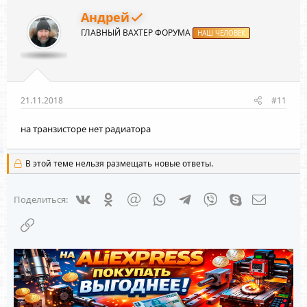
ц
и
Андрей
и
ГЛАВНЫЙ ВАХТЕР ФОРУМА
:
НАШ ЧЕЛОВЕК
21.11.2018
#11
на транзисторе нет радиатора
В этой теме нельзя размещать новые ответы.
Vkontakte
Odnoklassniki
Mail.ru
WhatsApp
Telegram
Viber
Skype
Электрон
Поделиться:
Ссылка