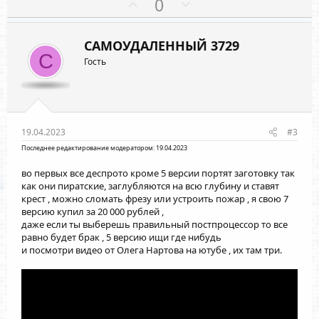
П
Н
0
ц
о
е
и
и
з
г
:
САМОУДАЛЕННЫЙ 3729
и
а
С
Гость
т
т
и
и
в
в
н
н
ы
ы
19.04.2023
#3
й
й
Последнее редактирование модератором:
19.04.2023
г
г
во первых все деспрото кроме 5 версии портят заготовку так
о
о
как они пиратские, заглубляются на всю глубину и ставят
л
л
крест , можно сломать фрезу или устроить пожар , я свою 7
версию купил за 20 000 рублей ,
о
о
даже если ты выберешь правильный постпроцессор то все
с
с
равно будет брак , 5 версию ищи где нибудь
и посмотри видео от Олега Нартова на ютубе , их там три.