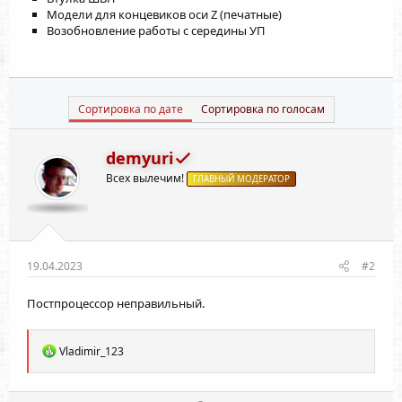
Модели для концевиков оси Z (печатные)
Возобновление работы с середины УП
Сортировка по дате
Сортировка по голосам
demyuri
Всех вылечим!
ГЛАВНЫЙ МОДЕРАТОР
19.04.2023
#2
Постпроцессор неправильный.
Р
Vladimir_123
е
а
к