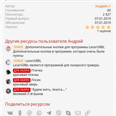
е
а
Автор
Андрей
к
Скачивания
60
ц
Просмотры
2 427
и
Первый выпуск
07.01.2019
и
Обновление
07.01.2019
:
5
Оценка
.
1 оценок
0
0
Другие ресурсы пользователя Андрей
з
в
Дополнительные кнопки для программы LaserGRBL
НУЖНО
ё
Дополнительные кнопки в программе, которые очень были
з
д
нужны
LaserGRBL
НУЖНО
LaserGRBL является программой для лазерного гравера.
Птичка
ДЛЯ ЛАЗЕРА
красивая птичка
Лосик
ДЛЯ ЛАЗЕРА
красивый зверь
"Будем жить, пехота...."
ДЛЯ ЛАЗЕРА
Великий Л.Ф.Быков
Поделиться ресурсом
Vkontakte
Odnoklassniki
Mail.ru
WhatsApp
Telegram
Viber
Skype
Электронная почта
Ссылка