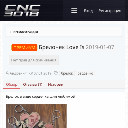
Вход
Регистрация
ПРЕМИУМ РАЗДЕЛ
Брелочек Love Is
2019-01-07
ПРЕМИУМ
Нет прав для скачивания
А
Д
Т
Андрей
07.01.2019
брелок
сердечко
в
а
е
т
т
г
Обзор
Отзывы (1)
История
о
а
и
р
с
о
Брелок в виде сердечка, для любимой
з
д
а
н
и
я