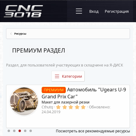
Вход
Регистрация
Ресурсы
ПРЕМИУМ РАЗДЕЛ
Раздел, для пользователей участвующих в складчине на Я-ДИСК
Категории
Автомобиль "Ugears U-9
ПРЕМИУМ
Grand Prix Car"
Макет для лазерной резки
5
Cthutq
Обновлено:
.
24.04.2019
0
0
з
в
Посмотреть все рекомендуемые ресурсы
ё