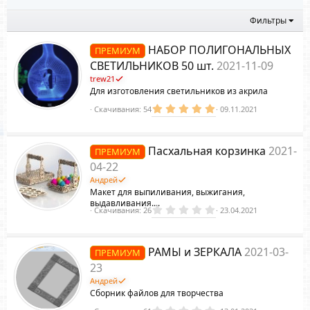
з
д
Фильтры
НАБОР ПОЛИГОНАЛЬНЫХ
ПРЕМИУМ
СВЕТИЛЬНИКОВ 50 шт.
2021-11-09
trew21
Для изготовления светильников из акрила
5
Скачивания
54
09.11.2021
.
0
0
з
Пасхальная корзинка
2021-
ПРЕМИУМ
в
ё
04-22
з
д
Андрей
Макет для выпиливания, выжигания,
выдавливания....
0
Скачивания
26
23.04.2021
.
0
0
з
РАМЫ и ЗЕРКАЛА
2021-03-
ПРЕМИУМ
в
ё
23
з
д
Андрей
Сборник файлов для творчества