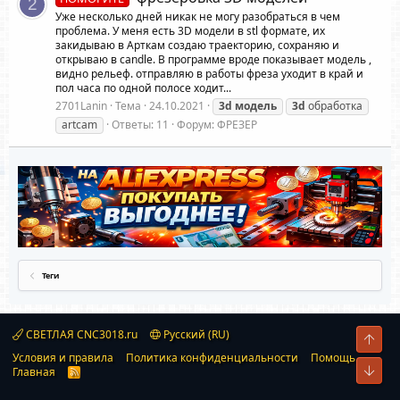
2
Уже несколько дней никак не могу разобраться в чем
проблема. У меня есть 3D модели в stl формате, их
закидываю в Арткам создаю траекторию, сохраняю и
открываю в candle. В программе вроде показывает модель ,
видно рельеф. отправляю в работы фреза уходит в край и
пол часа по одной полосе ходит...
2701Lanin
Тема
24.10.2021
3d
модель
3d
обработка
artcam
Ответы: 11
Форум:
ФРЕЗЕР
Теги
СВЕТЛАЯ CNC3018.ru
Русский (RU)
Свер
Условия и правила
Политика конфиденциальности
Помощь
Сниз
Главная
R
S
S