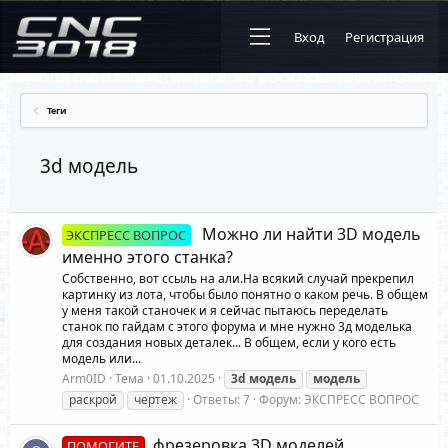
Вход
Регистрация
Теги
3d модель
Можно ли найти 3D модель
ЭКСПРЕСС ВОПРОС
именно этого станка?
Собственно, вот ссыль на али.На всякий случай прекрепил
картинку из лота, чтобы было понятно о каком речь. В общем
у меня такой станочек и я сейчас пытаюсь переделать
станок по гайдам с этого форума и мне нужно 3д моделька
для создания новых деталек... В общем, если у кого есть
модель или...
Arm0ID
Тема
01.10.2025
3d
модель
модель
раскрой
чертеж
Ответы: 7
Форум:
ЭКСПРЕСС ВОПРОС
фрезеровка 3D моделей
ПОМОГИТЕ