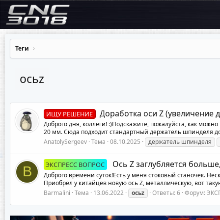
Теги
осьz
Доработка оси Z (увеличение
ИЩУ РЕШЕНИЕ
Доброго дня, коллеги! :)Подскажите, пожалуйста, как можн
20 мм. Сюда подходит стандартный держатель шпинделя до 5
AnatolySergeev
Тема
08.10.2025
держатель шпинделя
Ось Z заглубляется больше
ЭКСПРЕСС ВОПРОС
B
Доброго времени суток!Есть у меня стоковый станочек. Не
Приобрел у китайцев новую ось Z, металлическую, вот таку
Barmalini
Тема
13.06.2022
осьz
Ответы: 6
Форум:
ЭКС