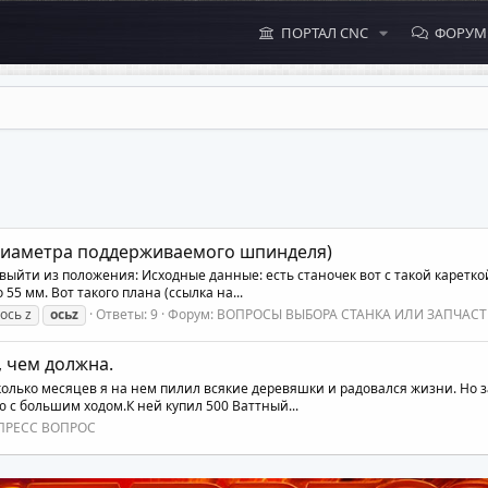
ПОРТАЛ CNC
ФОРУ
 диаметра поддерживаемого шпинделя)
о выйти из положения: Исходные данные: есть станочек вот с такой карет
5 мм. Вот такого плана (ссылка на...
ось z
осьz
Ответы: 9
Форум:
ВОПРОСЫ ВЫБОРА СТАНКА ИЛИ ЗАПЧАСТ
, чем должна.
сколько месяцев я на нем пилил всякие деревяшки и радовался жизни. Но 
ю с большим ходом.К ней купил 500 Ваттный...
ПРЕСС ВОПРОС