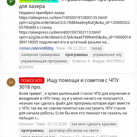
для лазера
Недавно приобрел лазер
https://aliexpress.ru/item/1005001972800135.html?
spm=a2g2w.orderdetail.0.0.78d84aa6ny8uEJ&sku_id=120000322
05790409 к станку
https://aliexpress.ru/item/4001097302113.html?
spm=a2g2w.orderdetail.0.0.fa4c4aa6TWWahD&sku_id=10000014
389118005 подключил его в штатный разьем на...
roman.zelenin88@g
Тема
09.12.2023
лазер
лазерная гравировка
программы
управление чпу
управляющая программа
Ответы: 4
Форум:
ЭКСПРЕСС
ВОПРОС
Ищу помощи и советов с ЧПУ
ПОМОГИТЕ
H
3018 про.
Всем привет , я купил маленький станок ЧПУ для изучения и
внедрения в ЧПУ тему, ну и у меня ничего не получается ,
незнаю как сделать файл для програмы которая идет вместе
с ЧПУ, так же не совсем понятно как настроить ЧПУ станок
для начала работы. Если бы мне кто показал так сказать на
пальцах с...
Houston
Тема
07.12.2020
как мне сделать красиво
программы
разговор обо всем на свете
что я делаю не так
Ответы: 32
Форум:
С ЧЕГО МНЕ