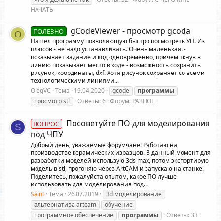
НАЧАТЬ
gCodeViewer - просмотр gcoda
ПОЛЕЗНО
O
Нашел программу позволяющую быстро посмотреть УП. Из
плюсов - не надо устанавливать. Очень маленькая. -
показывает задание и код одновременно, причем ткнув в
линию показывает место в коде - возможность сохранить
рисунок, координаты, dxf. Хотя рисунок сохраняет со всеми
технологическими линиями...
OlegVC
Тема
19.04.2020
gcode
программы
просмотр stl
Ответы: 6
Форум:
РАЗНОЕ
Посоветуйте ПО для моделирования
ВОПРОС
S
под ЧПУ
Добрый день, уважаемые форумчане! Работаю на
производстве керамических изразцов. В данный момент для
разработки моделей использую 3ds max, потом экспортирую
модель в stl, прогоняю через ArtCAM и запускаю на станке.
Поделитесь, пожалуйста опытом, какое ПО лучше
использовать для моделирования под...
Saint
Тема
26.07.2019
3d моделирование
альтернатива artcam
обучение
программное обеспечение
программы
Ответы: 33