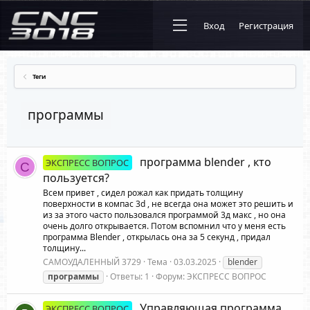
Вход
Регистрация
Теги
программы
программа blender , кто
ЭКСПРЕСС ВОПРОС
С
пользуется?
Всем привет , сидел рожал как придать толщину
поверхности в компас 3d , не всегда она может это решить и
из за этого часто пользовался программой 3д макс , но она
очень долго открывается. Потом вспомнил что у меня есть
программа Blender , открылась она за 5 секунд , придал
толщину...
САМОУДАЛЕННЫЙ 3729
Тема
03.03.2025
blender
программы
Ответы: 1
Форум:
ЭКСПРЕСС ВОПРОС
Управляющая программа
ЭКСПРЕСС ВОПРОС