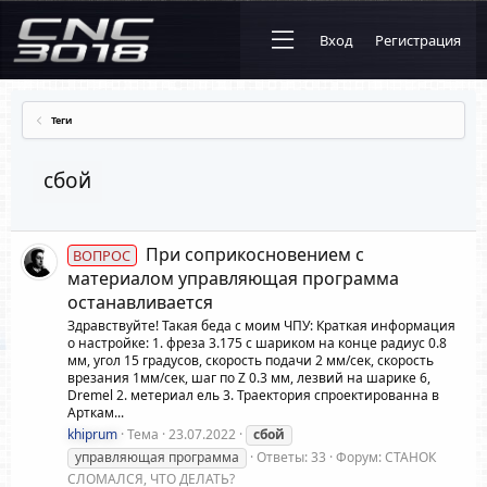
Вход
Регистрация
Теги
сбой
При соприкосновением с
ВОПРОС
материалом управляющая программа
останавливается
Здравствуйте! Такая беда с моим ЧПУ: Краткая информация
о настройке: 1. фреза 3.175 с шариком на конце радиус 0.8
мм, угол 15 градусов, скорость подачи 2 мм/сек, скорость
врезания 1мм/сек, шаг по Z 0.3 мм, лезвий на шарике 6,
Dremel 2. метериал ель 3. Траектория спроектированна в
Арткам...
khiprum
Тема
23.07.2022
сбой
управляющая программа
Ответы: 33
Форум:
СТАНОК
СЛОМАЛСЯ, ЧТО ДЕЛАТЬ?