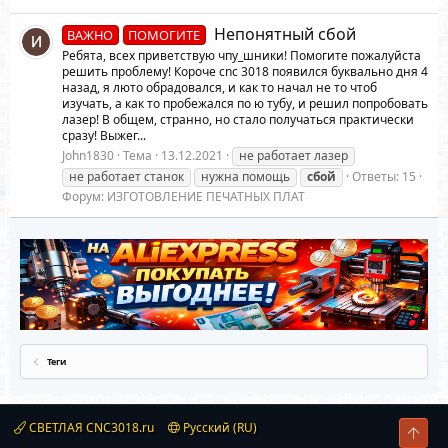
Непонятный сбой
ВАЖНО
ПОМОГИТЕ
Ребята, всех приветствую чпу_шники! Помогите пожалуйста
решить проблему! Короче cnc 3018 появился буквально дня 4
назад, я люто обрадовался, и как то начал не то чтоб
изучать, а как то пробежался по ю тубу, и решил попробовать
лазер! В общем, странно, но стало получаться практически
сразу! Выжег...
John1830
Тема
13.12.2021
не работает лазер
не работает станок
нужна помощь
сбой
Ответы: 15
Форум:
ИЗГОТОВЛЕНИЕ ПЕЧАТНЫХ ПЛАТ
Теги
СВЕТЛАЯ CNC3018.ru
Русский (RU)
Свер