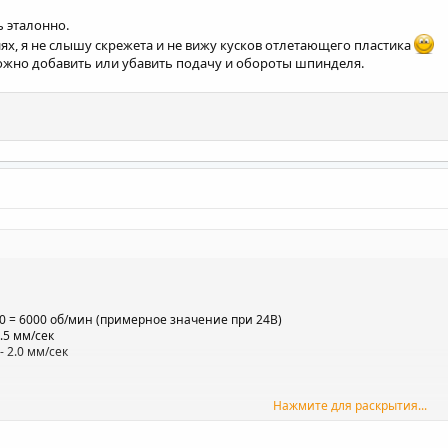
ь эталонно.
ях, я не слышу скрежета и не вижу кусков отлетающего пластика
ожно добавить или убавить подачу и обороты шпинделя.
0 = 6000 об/мин (примерное значение при 24В)
.5 мм/сек
 2.0 мм/сек
Нажмите для раскрытия...