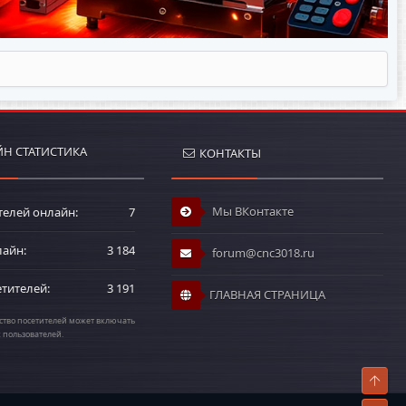
Н СТАТИСТИКА
КОНТАКТЫ
Мы ВКонтакте
телей онлайн
7
лайн
3 184
forum@cnc3018.ru
етителей
3 191
ГЛАВНАЯ СТРАНИЦА
тво посетителей может включать
х пользователей.
Свер