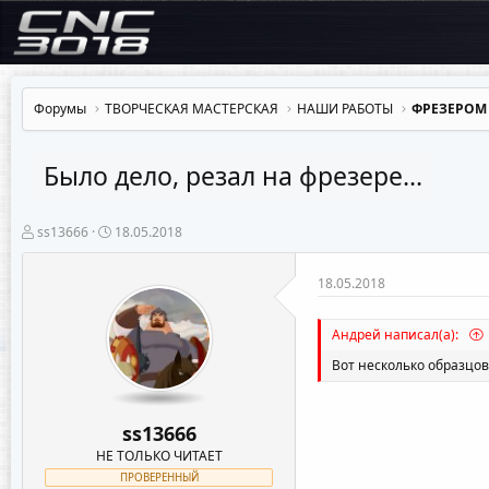
Форумы
ТВОРЧЕСКАЯ МАСТЕРСКАЯ
НАШИ РАБОТЫ
ФРЕЗЕРОМ
Было дело, резал на фрезере...
А
Д
ss13666
18.05.2018
в
а
т
т
о
а
18.05.2018
р
н
т
а
Андрей написал(а):
е
ч
м
а
Вот несколько образцов
ы
л
а
ss13666
НЕ ТОЛЬКО ЧИТАЕТ
ПРОВЕРЕННЫЙ