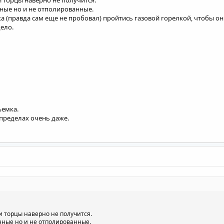
и торцы наверно не получится.
ные но и не отполированные.
а (правда сам еще не пробовал) пройтись газовой горелкой, чтобы они
дело.
ъемка.
 пределах очень даже.
ки торцы наверно не получится.
нные но и не отполированные.