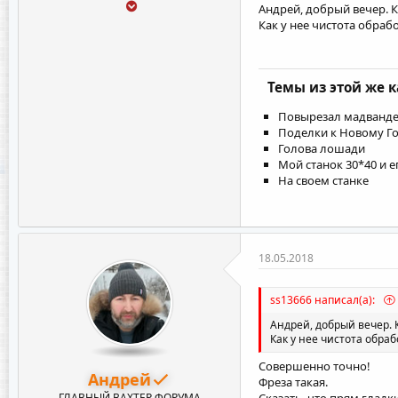
Андрей, добрый вечер. К
Как у нее чистота обраб
Темы из этой же 
Повырезал мадванд
Поделки к Новому Го
Голова лошади
Мой станок 30*40 и е
На своем станке
18.05.2018
ss13666 написал(а):
Андрей, добрый вечер. 
Как у нее чистота обраб
Совершенно точно!
Андрей
Фреза такая.
ГЛАВНЫЙ ВАХТЕР ФОРУМА