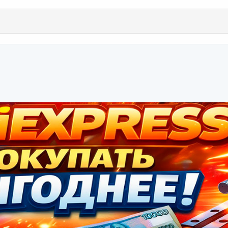
ть эталонно.
иях, я не слышу скрежета и не вижу кусков отлетающего пластика
ожно добавить или убавить подачу и обороты шпинделя.
ная почта
ылка