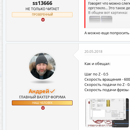
ss13666
Говорят что можно слегк
оргстекло... Это такое де
НЕ ТОЛЬКО ЧИТАЕТ
В общем вот картинка:
ПРОВЕРЕННЫЙ
А можно еще попросить р
20.05.2018
Ну это считайте макро 
В живую и на ощупь все
Как и обещал:
НО НЕ ЛАЗЕР
Шаг по Z - 0.5
Скорость вращения - 600
Скорость подачи по Z - 0
Скорость подачи фрезы -
Андрей
ГЛАВНЫЙ ВАХТЕР ФОРУМА
НАШ ЧЕЛОВЕК