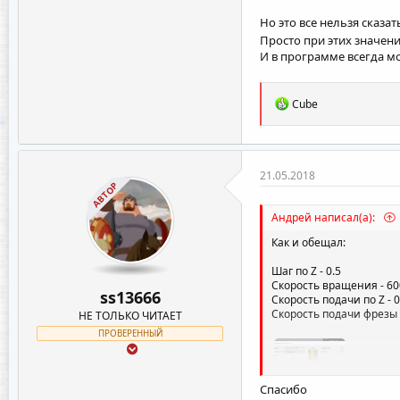
Но это все нельзя сказат
Просто при этих значени
И в программе всегда м
Р
Cube
е
а
к
ц
и
21.05.2018
и
АВТОР
:
Андрей написал(а):
Как и обещал:
Шаг по Z - 0.5
Скорость вращения - 60
ss13666
Скорость подачи по Z - 0
Скорость подачи фрезы -
НЕ ТОЛЬКО ЧИТАЕТ
ПРОВЕРЕННЫЙ
Спасибо