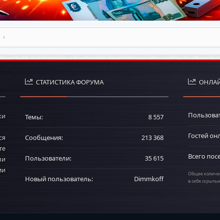
СТАТИСТИКА ФОРУМА
ОНЛАЙ
Пользова
ки
Темы
8 557
Гостей он
ся
Сообщения
213 368
те
Всего пос
Пользователи
35 615
ли
ии
Общее количес
Новый пользователь
Dimmkoff
в себя скрыты