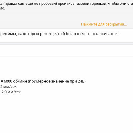
а (правда сам еще не пробовал) пройтись газовой горелкой, чтобы они ста
ло.
Нажмите для раскрытия...
ежимы, на которых режете, что б было от чего отталкиваться.
съемка.
 пределах очень даже.
 = 6000 об/мин (примерное значение при 24В)
.5 мм/сек
 2.0 мм/сек