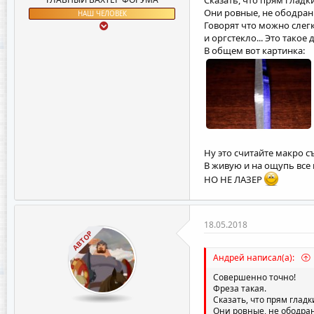
Сказать, что прям гладк
Они ровные, не ободран
НАШ ЧЕЛОВЕК
Говорят что можно слегк
и оргстекло... Это такое 
В общем вот картинка:
Ну это считайте макро с
В живую и на ощупь все
НО НЕ ЛАЗЕР
18.05.2018
АВТОР
Андрей написал(а):
Совершенно точно!
Фреза такая.
Сказать, что прям глад
Они ровные, не ободра