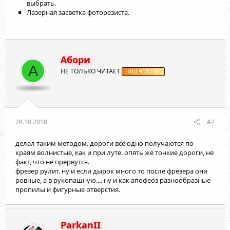
выбрать.
Лазерная засветка фоторезиста.
Абори
А
НЕ ТОЛЬКО ЧИТАЕТ
НАШ ЧЕЛОВЕК
28.10.2018
#2
делал таким методом. дороги всё одно получаются по
краям волнистые, как и при луте. опять же тонкие дороги, не
факт, что не прервутся.
фрезер рулит. ну и если дырок много то после фрезера они
ровные, а в рукопашную.... ну и как апофеоз разнообразные
пропилы и фигурные отверстия.
ParkanII