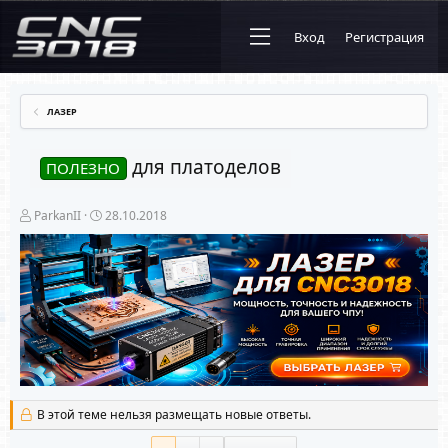
Вход
Регистрация
ЛАЗЕР
для платоделов
ПОЛЕЗНО
А
Д
ParkanII
28.10.2018
в
а
т
т
о
а
р
н
т
а
е
ч
м
а
ы
л
а
В этой теме нельзя размещать новые ответы.