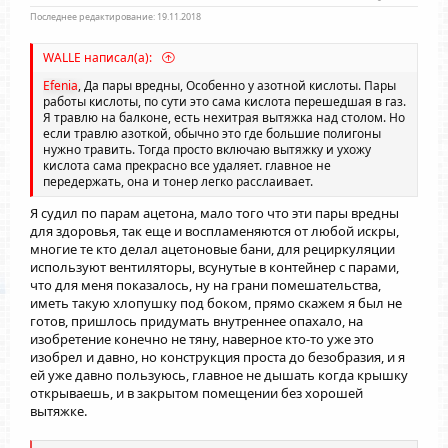
Последнее редактирование:
19.11.2018
WALLE написал(а):
Efenia
, Да пары вредны, Особенно у азотной кислоты. Пары
работы кислоты, по сути это сама кислота перешедшая в газ.
Я травлю на балконе, есть нехитрая вытяжка над столом. Но
если травлю азоткой, обычно это где большие полигоны
нужно травить. Тогда просто включаю вытяжку и ухожу
кислота сама прекрасно все удаляет. главное не
передержать, она и тонер легко расслаивает.
Я судил по парам ацетона, мало того что эти пары вредны
для здоровья, так еще и воспламеняются от любой искры,
многие те кто делал ацетоновые бани, для рециркуляции
используют вентиляторы, всунутые в контейнер с парами,
что для меня показалось, ну на грани помешательства,
иметь такую хлопушку под боком, прямо скажем я был не
готов, пришлось придумать внутреннее опахало, на
изобретение конечно не тяну, наверное кто-то уже это
изобрел и давно, но конструкция проста до безобразия, и я
ей уже давно пользуюсь, главное не дышать когда крышку
открываешь, и в закрытом помещении без хорошей
вытяжке.