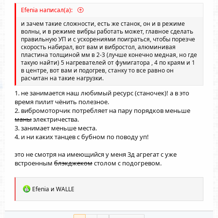
Efenia написал(а):
и зачем такие сложности, есть же станок, он и в режиме
волны, и в режиме вибры работать может, главное сделать
правильную УП и с ускорениями поиграться, чтобы порезче
скорость набирал, вот вам и вибростол, алюминивая
пластина толщиной мм в 2-3 (лучше конечно медная, но где
такую найти) 5 нагревателей от фумигатора , 4 по краям и 1
в центре, вот вам и подогрев, станку то все равно он
расчитан на такие нагрузки.
1. не занимается наш любимый ресурс (станочек)! а в это
время пилит чёнить полезное.
2. вибромоторчик потребляет на пару порядков меньше
маны
электричества.
3. занимает меньше места.
4. и ни каких танцев с бубном по поводу уп!
это не смотря на имеющийся у меня 3д агрегат с уже
встроенным
блэкджеком
столом с подогревом.
Р
Efenia
и
WALLE
е
а
к