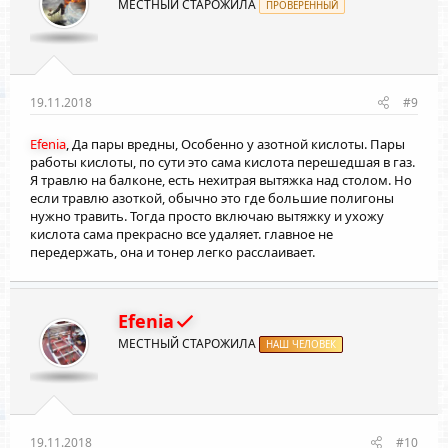
МЕСТНЫЙ СТАРОЖИЛА
:
ПРОВЕРЕННЫЙ
19.11.2018
#9
Efenia
, Да пары вредны, Особенно у азотной кислоты. Пары
работы кислоты, по сути это сама кислота перешедшая в газ.
Я травлю на балконе, есть нехитрая вытяжка над столом. Но
если травлю азоткой, обычно это где большие полигоны
нужно травить. Тогда просто включаю вытяжку и ухожу
кислота сама прекрасно все удаляет. главное не
передержать, она и тонер легко расслаивает.
Efenia
МЕСТНЫЙ СТАРОЖИЛА
НАШ ЧЕЛОВЕК
19.11.2018
#10