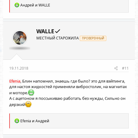
Р
Андрей
и
WALLE
е
а
к
ц
и
WALLE
и
МЕСТНЫЙ СТАРОЖИЛА
:
ПРОВЕРЕННЫЙ
19.11.2018
#11
Efenia
, Блин напомнил, знаешь где было? это для вэйпинга,
для настоя жидкостей применяли вибростолик, на магнитах
и моторе.
А с ацетоном я поссыкиваю работать без нужды, Сильно он
дерзкий
Р
Efenia
и
Андрей
е
а
к