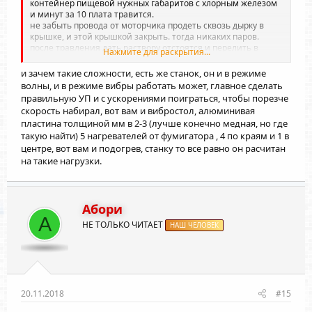
контейнер пищевой нужных габаритов с хлорным железом
и минут за 10 плата травится.
не забыть провода от моторчика продеть сквозь дырку в
крышке, и этой крышкой закрыть. тогда никаких паров.
после травления дать раствору отстоятся и перелить в
Нажмите для раскрытия...
темную посуду. (я использую темную пластиковую сиську из
под кваса). таким образом иногда добавляя в раствор
и зачем такие сложности, есть же станок, он и в режиме
щепотку-другую свежего (с грядки
) хлорного железа,
волны, и в режиме вибры работать может, главное сделать
пользуюсь этим раствором уже года 3.
правильную УП и с ускорениями поиграться, чтобы порезче
скорость набирал, вот вам и вибростол, алюминивая
пластина толщиной мм в 2-3 (лучше конечно медная, но где
такую найти) 5 нагревателей от фумигатора , 4 по краям и 1 в
центре, вот вам и подогрев, станку то все равно он расчитан
на такие нагрузки.
Абори
А
НЕ ТОЛЬКО ЧИТАЕТ
НАШ ЧЕЛОВЕК
20.11.2018
#15