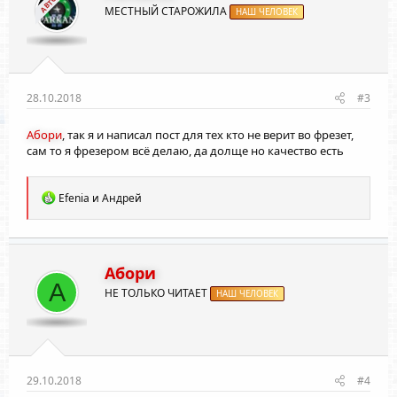
АВТОР
МЕСТНЫЙ СТАРОЖИЛА
НАШ ЧЕЛОВЕК
28.10.2018
#3
Абори
, так я и написал пост для тех кто не верит во фрезет,
сам то я фрезером всё делаю, да долще но качество есть
Р
Efenia
и
Андрей
е
а
к
ц
и
Абори
и
А
НЕ ТОЛЬКО ЧИТАЕТ
:
НАШ ЧЕЛОВЕК
29.10.2018
#4