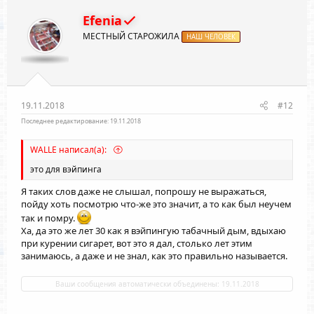
ц
и
Efenia
и
МЕСТНЫЙ СТАРОЖИЛА
:
НАШ ЧЕЛОВЕК
19.11.2018
#12
Последнее редактирование:
19.11.2018
WALLE написал(а):
это для вэйпинга
Я таких слов даже не слышал, попрошу не выражаться,
пойду хоть посмотрю что-же это значит, а то как был неучем
так и помру.
Ха, да это же лет 30 как я вэйпингую табачный дым, вдыхаю
при курении сигарет, вот это я дал, столько лет этим
занимаюсь, а даже и не знал, как это правильно называется.
Ваши сообщения автоматически объединены:
19.11.2018