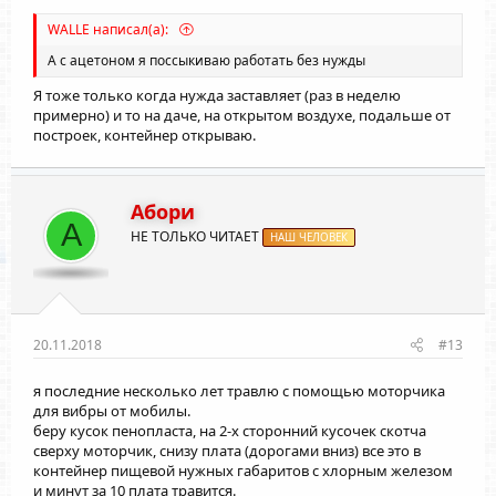
WALLE написал(а):
А с ацетоном я поссыкиваю работать без нужды
Я тоже только когда нужда заставляет (раз в неделю
примерно) и то на даче, на открытом воздухе, подальше от
построек, контейнер открываю.
Абори
А
НЕ ТОЛЬКО ЧИТАЕТ
НАШ ЧЕЛОВЕК
20.11.2018
#13
я последние несколько лет травлю с помощью моторчика
для вибры от мобилы.
беру кусок пенопласта, на 2-х сторонний кусочек скотча
сверху моторчик, снизу плата (дорогами вниз) все это в
контейнер пищевой нужных габаритов с хлорным железом
и минут за 10 плата травится.