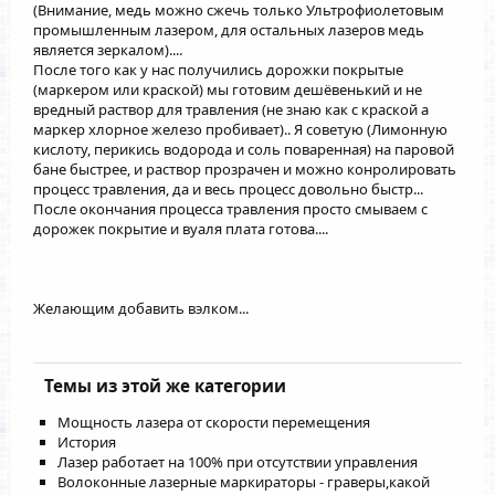
(Внимание, медь можно сжечь только Ультрофиолетовым
промышленным лазером, для остальных лазеров медь
является зеркалом)....
После того как у нас получились дорожки покрытые
(маркером или краской) мы готовим дешёвенький и не
вредный раствор для травления (не знаю как с краской а
маркер хлорное железо пробивает).. Я советую (Лимонную
кислоту, перикись водорода и соль поваренная) на паровой
бане быстрее, и раствор прозрачен и можно конролировать
процесс травления, да и весь процесс довольно быстр...
После окончания процесса травления просто смываем с
дорожек покрытие и вуаля плата готова....
Желающим добавить вэлком...
Темы из этой же категории
Мощность лазера от скорости перемещения
История
Лазер работает на 100% при отсутствии управления
Волоконные лазерные маркираторы - граверы,какой