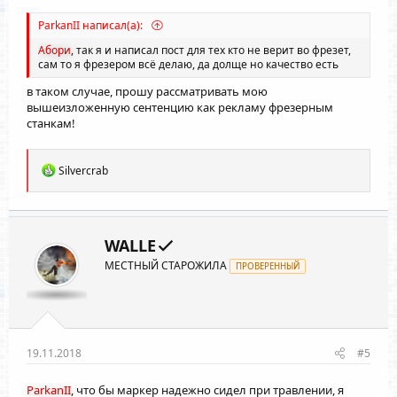
ParkanII написал(а):
Абори
, так я и написал пост для тех кто не верит во фрезет,
сам то я фрезером всё делаю, да долще но качество есть
в таком случае, прошу рассматривать мою
вышеизложенную сентенцию как рекламу фрезерным
станкам!
Р
Silvercrab
е
а
к
ц
и
WALLE
и
МЕСТНЫЙ СТАРОЖИЛА
:
ПРОВЕРЕННЫЙ
19.11.2018
#5
ParkanII
, что бы маркер надежно сидел при травлении, я