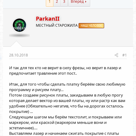
1
2
3
Вперёд
ParkanII
МЕСТНЫЙ СТАРОЖИЛА
НАШ ЧЕЛОВЕК
28.10.2018
#1
И так для тех кто не верит в силу фрезы, но верит в лазер и
предпочитает травление этот пост..
Итак, для того чтобы сделать платку берёём свою любимую
программу и рисуем плату...
Потом создаем рисунок платы, закидываем в любую прогу
которая делает вектор из вашей платы, ну или растр как вам
удобнее (Обязательно негатив, что бы на дорогах осталось
покрытие) ...
Следующим шагом мы берём текстолит, и покрываем или
маркером, или краской (маркером меньше вони и
эстетиичнее)....
Выставляем лазер и начинаем сжигать покрытие с платы