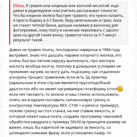
Efenia
, Я травлю или хлорным или азотной кислотой. еще
давно в радиокружке нам учитель рассказывал тонкости.
Что бы хлорное железо быстрее травило, его нужно нагреть.
я просто бодяжу в 0.5 банке, беру кипятильник и грею, пока
не станет теплой банка, дальше наливаю в ванночку для
фотопроявки, ложу плату и начинаю переливать с одного
края на другой гоняя волну. травится плата за 5-7 минут.
результат такой.
Давно не травил платы, последнюю наверное в 1994 году
вытравил, знаю что дышать парами хлорного железа, это
очень быстро легкие наружу выплюнуть, про азотную
кислоту вообще молчу, поэтому в домашних условиях не
применял нагрев, но могу дать подсказку, как отдаленно
ускорить процесс травления, если есть 3д принтер
(идеальным в этом случае является прусоподобный
дрыгостол ибо он имеет нагреваемую платформу (стол
,
если нет такового, то можно и наш станок использовать,
опять же в идеале поставить силиконовую грелку и
контроллер температуры REX- C100 + и реле (к примеру),
ложим грелку на стол станка, на нее ставим емкость, в
которой лежит наша плата, создаем программу черновой
обработки квадрата к примеру 50х50 (в принципе размер не
важен, лишь бы кареткой не задевало за емкость, со
шпинделя снимаем фрезу, если установлен лазер, то