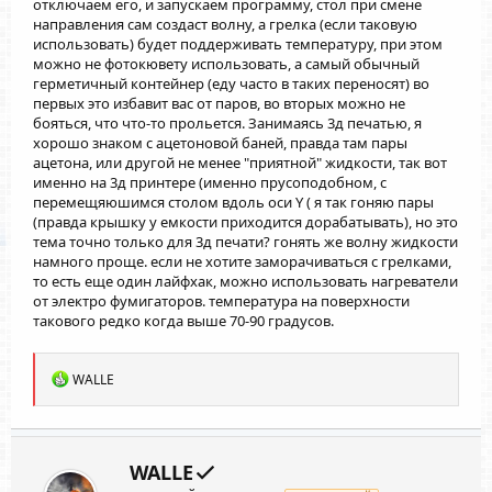
отключаем его, и запускаем программу, стол при смене
направления сам создаст волну, а грелка (если таковую
использовать) будет поддерживать температуру, при этом
можно не фотокювету использовать, а самый обычный
герметичный контейнер (еду часто в таких переносят) во
первых это избавит вас от паров, во вторых можно не
бояться, что что-то прольется. Занимаясь 3д печатью, я
хорошо знаком с ацетоновой баней, правда там пары
ацетона, или другой не менее "приятной" жидкости, так вот
именно на 3д принтере (именно прусоподобном, с
перемещяюшимся столом вдоль оси Y ( я так гоняю пары
(правда крышку у емкости приходится дорабатывать), но это
тема точно только для 3д печати? гонять же волну жидкости
намного проще. если не хотите заморачиваться с грелками,
то есть еще один лайфхак, можно использовать нагреватели
от электро фумигаторов. температура на поверхности
такового редко когда выше 70-90 градусов.
Р
WALLE
е
а
к
ц
и
WALLE
и