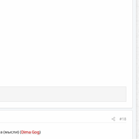
#18
а (мысли) (
Dima Gog
)