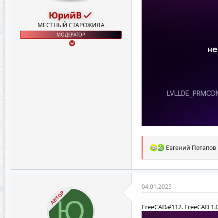
ЮрийВ
МЕСТНЫЙ СТАРОЖИЛА
МОДЕРАТОР
Р
Евгений Потапов
е
а
к
ц
и
04.01.2025
и
АВТОР
Ю
:
FreeCAD.#112. FreeCAD 1