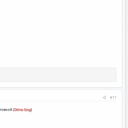
#17
товкой (
Dima Gog
)