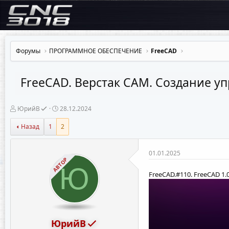
Форумы
ПРОГРАММНОЕ ОБЕСПЕЧЕНИЕ
FreeCAD
FreeCAD. Верстак CAM. Создание у
А
Д
ЮрийВ
28.12.2024
в
а
т
т
Назад
1
2
о
а
р
н
т
а
01.01.2025
е
ч
АВТОР
м
а
Ю
ы
л
FreeCAD.#110. FreeCAD 1.
а
ЮрийВ