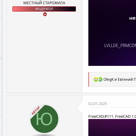
МЕСТНЫЙ СТАРОЖИЛА
МОДЕРАТОР
Р
OlegK
и
Евгений 
е
а
к
ц
и
02.01.2025
и
АВТОР
Ю
:
FreeCAD.#111. FreeCAD 1