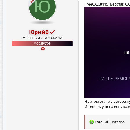
Ю
FreeCAD.#115. Верстак C
ЮрийВ
МЕСТНЫЙ СТАРОЖИЛА
МОДЕРАТОР
На этом этапе у автора
И теперь у него есть во
Р
Евгений Потапов
е