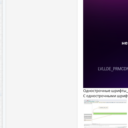
Однострочные шрифты_C
С однострочными шрифта