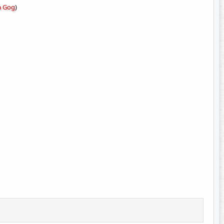
a Gog
)