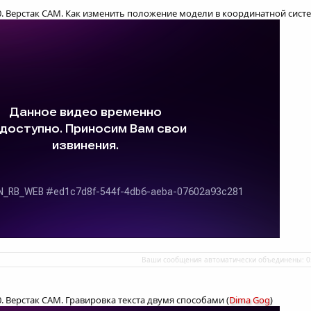
.0. Верстак CAM. Как изменить положение модели в координатной систе
Ваши сообщения автоматически объединены:
0
0. Верстак CAM. Гравировка текста двумя способами (
Dima Gog
)