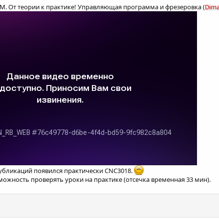
AM. От теории к практике! Управляющая программа и фрезеровка (
Dim
 публикаций появился практически CNC3018.
зможность проверять уроки на практике (отсечка временная 33 мин).