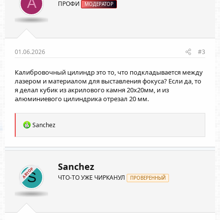
A
ПРОФИ
:
МОДЕРАТОР
01.06.2026
#3
Калибровочный цилиндр это то, что подкладывается между
лазером и материалом для выставления фокуса? Если да, то
я делал кубик из акрилового камня 20х20мм, и из
алюминиевого цилиндрика отрезал 20 мм.
Р
Sanchez
е
а
к
ц
и
Sanchez
АВТОР
и
S
ЧТО-ТО УЖЕ ЧИРКАНУЛ
:
ПРОВЕРЕННЫЙ