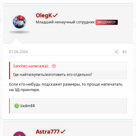
к
ц
и
OlegK
и
Младший ненаучный сотрудник
:
МОДЕРАТОР
01.06.2026
#2
Sanchez написал(а):
Где найти/купить/изготовить его отдельно?
Если кто-нибудь подскажет размеры, то проще напечатать
на 3Д-принтере.
Р
Vadim$$
е
а
к
ц
и
Astra777
и