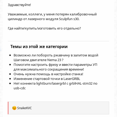
Здравствуйте!
Уважаемые, коллеги, у меня потерян калибровочный
цилиндр от лазерного модуля Sculpfun s30.
Где найти/купить/изготовить его отдельно?
Темы из этой же категории
Возможно ли побороть ржавчину в залитом водой
Шаговом двигателе Nema 23 ?
Помогите настроить фрезу и ввести параметры УП
для максимального сокращения времени!
Очень нужна помощь в настройке станка!
Изменение стартовой точки в LaserGRBL
Нет коннекта lightburn/lasergrbl с grblHAL-stm32 по
usb-cdc
Р
SnakeKVC
е
а