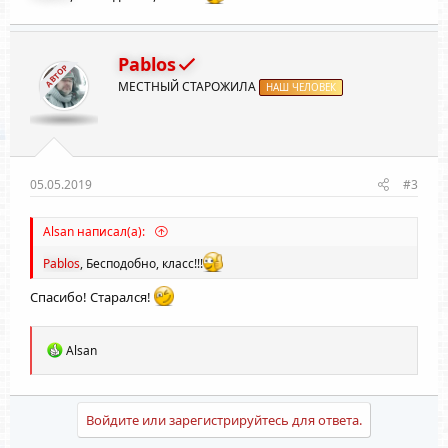
Pablos
АВТОР
МЕСТНЫЙ СТАРОЖИЛА
НАШ ЧЕЛОВЕК
05.05.2019
#3
Alsan написал(а):
Pablos
, Бесподобно, класс!!!
Спасибо! Старался!
Р
Alsan
е
а
к
ц
Войдите или зарегистрируйтесь для ответа.
и
и