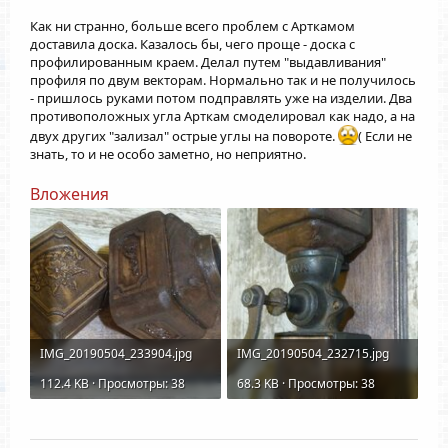
Как ни странно, больше всего проблем с Арткамом
доставила доска. Казалось бы, чего проще - доска с
профилированным краем. Делал путем "выдавливания"
профиля по двум векторам. Нормально так и не получилось
- пришлось руками потом подправлять уже на изделии. Два
противоположных угла Арткам смоделировал как надо, а на
двух других "зализал" острые углы на повороте.
( Если не
знать, то и не особо заметно, но неприятно.
Вложения
IMG_20190504_233904.jpg
IMG_20190504_232715.jpg
112.4 KB · Просмотры: 38
68.3 KB · Просмотры: 38