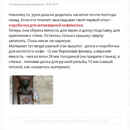
Последнее редактирование:
05.05.2019
Наконец-то, руки дошли доделать начатое почти полгода
назад. Если кто помнит, выкладывал свой первый опыт -
коробочка для антикварной кофемолки
.
Теперь она обрела ёмкость для зерен и доску-подставку для
крепления к стене. Осталось только крышку сверху
запилить. Пока никак не нарисую.
Материал тут везде разный (так вышло) - доска и коробочка
для молотого кофе - 12 мм березовая фанера, а верхняя
ёмкость - низ из ёлки 29 мм толщиной (на пределе станка), а
стенки - липовая доска для ручной резьбы 15 мм (самый
плохой, как оказалось материал).
Ваши сообщения автоматически объединены:
05.05.2019