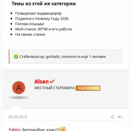
Темы из этой же категории
Повырезал мадвандерер
Поделки к Новому Году 2026
Голова лошади
Мой станок 30*40 и его работа
На своем станке
Р
Стабилизатор
,
gosha66
,
ssemmm
и ещё 1 человек
е
а
к
ц
и
Alsan
и
A
МЕСТНЫЙ СТАРОЖИЛА
:
НАШ ЧЕЛОВЕК
05.05.2019
#2
Pablos
, Бесподобно, класс!!!