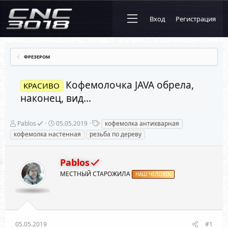
Вход
Регистрация
ФРЕЗЕРОМ
Кофемолочка JAVA обрела,
КРАСИВО
наконец, вид...
А
Д
Т
Pablos
05.05.2019
кофемолка антикварная
в
а
е
кофемолка настенная
резьба по дереву
т
т
г
о
а
и
р
н
Pablos
т
а
е
ч
МЕСТНЫЙ СТАРОЖИЛА
НАШ ЧЕЛОВЕК
м
а
ы
л
а
05.05.2019
#1