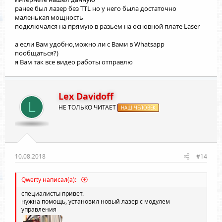
Потом на разных прошивках могут быть разные параметры
ранее был лазер без TTL но у него была достаточно
в программе.
маленькая мощность
Давайте начнем с малого и дальше по мере всего будем
подключался на прямую в разьем на основной плате Laser
разбираться.
Ранее у Вас был лазер с поддержкой TTL?
а если Вам удобно,можно ли с Вами в Whatsapp
Как подключался?
Просто смущает во всем этом фраза "ранее все работало
пообщаться?)
нормально"
я Вам так все видео работы отправлю
КАКАЯ У ВАС ПРОШИВКА?
Можно посмотреть параметры Вашего станка $$ ?
Lex Davidoff
L
НЕ ТОЛЬКО ЧИТАЕТ
НАШ ЧЕЛОВЕК
10.08.2018
#14
Qwerty написал(а):
специалисты привет.
нужна помощь, установил новый лазер с модулем
управления