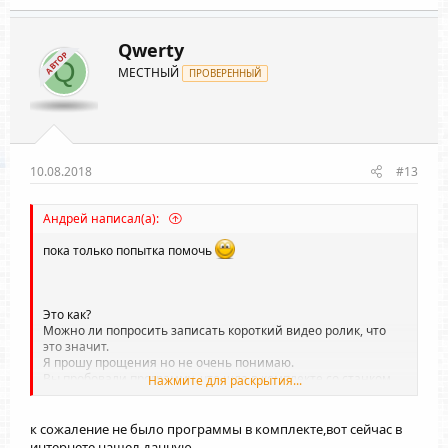
Qwerty
АВТОР
Q
МЕСТНЫЙ
ПРОВЕРЕННЫЙ
10.08.2018
#13
Андрей написал(а):
пока только попытка помочь
Это как?
Можно ли попросить записать короткий видео ролик, что
это значит.
Я прошу прощения но не очень понимаю.
Вы пробовали программу, что шла в комплекте со станком.
Нажмите для раскрытия...
Дело в том, что другие программы могут работать не
корректно, по умолчанию и их надо очень часто ДО
НАСТРАИВАТЬ.
к сожаление не было программы в комплекте,вот сейчас в
К примеру "ключи" включения и отключения
интернете нашел данную