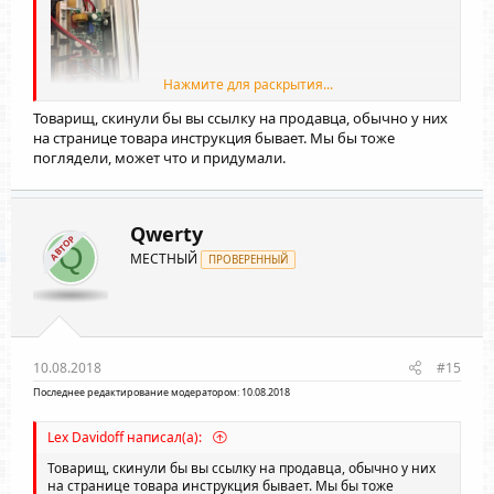
Нажмите для раскрытия...
подключил все как положено,
Товарищ, скинули бы вы ссылку на продавца, обычно у них
на странице товара инструкция бывает. Мы бы тоже
поглядели, может что и придумали.
Qwerty
АВТОР
но теперь он перестал отключаться и прожигает все на
Q
МЕСТНЫЙ
ПРОВЕРЕННЫЙ
свете
что сделать помогите?!?
старый лазер работал корректно,но не хватало его
мощности
10.08.2018
#15
Последнее редактирование модератором:
10.08.2018
Lex Davidoff написал(а):
Товарищ, скинули бы вы ссылку на продавца, обычно у них
на странице товара инструкция бывает. Мы бы тоже