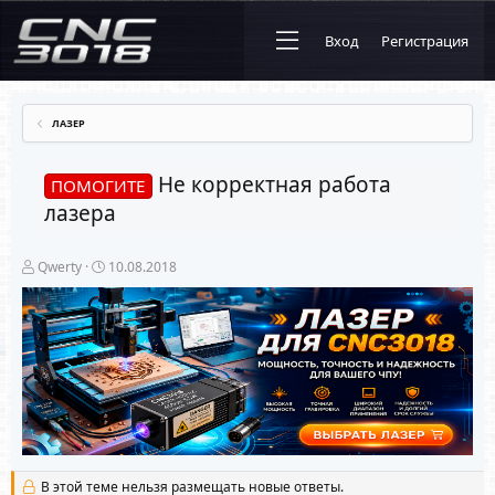
Вход
Регистрация
ЛАЗЕР
Не корректная работа
ПОМОГИТЕ
лазера
А
Д
Qwerty
10.08.2018
в
а
т
т
о
а
р
н
т
а
е
ч
м
а
ы
л
а
В этой теме нельзя размещать новые ответы.