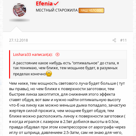
Efenia
МЕСТНЫЙ СТАРОЖИЛА
НАШ ЧЕЛОВЕК
27.12.2018
#11
Loshara33 написал(а):
А расстояние какое нибудь есть "оптимальное" до стала, я
так понимаю, чем ближе, тем мощьнее будет, в разумных
пределах конечно
Чем ниже, тем мощность светового луча будет больше ( тут
вы правы), но чем ближе к поверхности заготовки, тем
быстрее линза закоптится, для снижения этого эффекта
ставят обдув, вот вам и нужно найти оптимальную высоту
что-б на линзу как можно меньше дыма попадало, зачастую
жертвуя силой прожига, чем мощнее будет обдув, тем
ближе можно расположить линзу к поверхности заготовки (
я когда игрался с лазером в 2.5вт добился высоты в 0.5см,
правда обдувал при этом компрессором от аэрографа через
иглу от шприца, давлением 2.5-3атм, сам не знаю для чего,