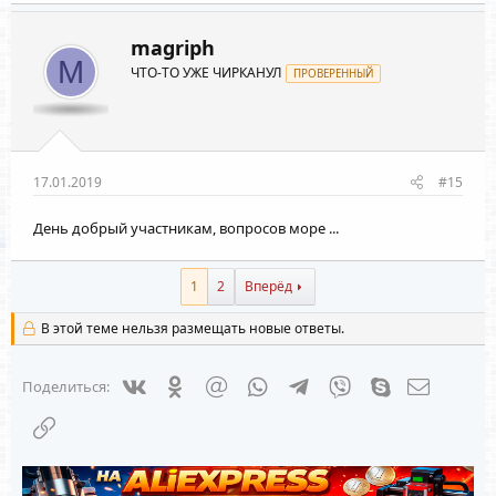
magriph
M
ЧТО-ТО УЖЕ ЧИРКАНУЛ
ПРОВЕРЕННЫЙ
17.01.2019
#15
День добрый участникам, вопросов море ...
1
2
Вперёд
В этой теме нельзя размещать новые ответы.
Vkontakte
Odnoklassniki
Mail.ru
WhatsApp
Telegram
Viber
Skype
Электрон
Поделиться:
Ссылка