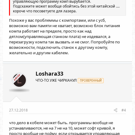
управляющую программу комп вырубается.
Подскажите может вообще обойтись без этой китайской ....
короче что посоветуете для лазера.
Похоже у вас проблеммы с компортами, или с усб,
возможно вам памяти не хватает, возможно блок питания
компа работает на пределе, просто как над
дятлом(управляющая станком плата) не издевался, а
перезагрузку компа так вызвать и не смог. Попробуйте по
возможности, подключить станок к другому компу,
желательно и другим кабелем.
Loshara33
АВТОР
L
ЧТО-ТО УЖЕ ЧИРКАНУЛ
ПРОВЕРЕННЫЙ
27.12.2018
#4
что дело в кобеле может быть. программы вообще не
устанавливаются, не на 7 не на 10, может софт кривой, я
просто вообще не пойму, если открывается управляющая