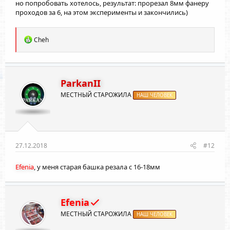
но попробовать хотелось, результат: прорезал 8мм фанеру
проходов за 6, на этом эксперименты и закончились)
Р
Cheh
е
а
к
ц
и
ParkanII
и
МЕСТНЫЙ СТАРОЖИЛА
:
НАШ ЧЕЛОВЕК
27.12.2018
#12
Efenia
, у меня старая башка резала с 16-18мм
Efenia
МЕСТНЫЙ СТАРОЖИЛА
НАШ ЧЕЛОВЕК