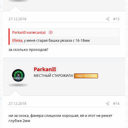
27.12.2018
#13
ParkanII написал(а):
Efenia
, у меня старая башка резала с 16-18мм
за сколько проходов?
ParkanII
МЕСТНЫЙ СТАРОЖИЛА
НАШ ЧЕЛОВЕК
27.12.2018
#14
ни за скока, фанера слишком хорошая, её и этот не режет
глубже 2мм