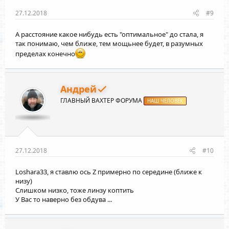
27.12.2018
#9
А расстояние какое нибудь есть "оптимальное" до стала, я
так понимаю, чем ближе, тем мощьнее будет, в разумных
пределах конечно
Андрей
ГЛАВНЫЙ ВАХТЕР ФОРУМА
НАШ ЧЕЛОВЕК
27.12.2018
#10
Loshara33
, я ставлю ось Z примерно по середине (ближе к
низу)
Слишком низко, тоже линзу коптить
У Вас то наверно без обдува ...