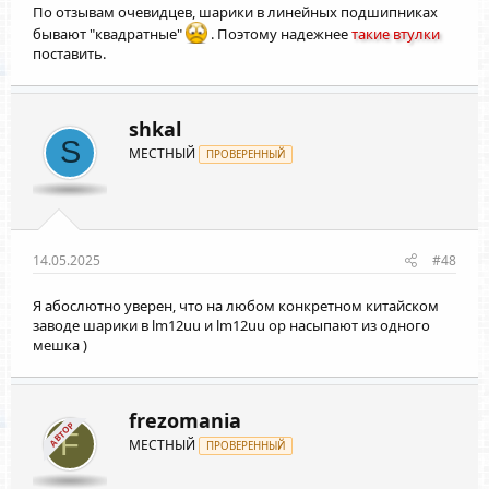
По отзывам очевидцев, шарики в линейных подшипниках
бывают "квадратные"
. Поэтому надежнее
такие втулки
поставить.
shkal
S
МЕСТНЫЙ
ПРОВЕРЕННЫЙ
14.05.2025
#48
Я абослютно уверен, что на любом конкретном китайском
заводе шарики в lm12uu и lm12uu op насыпают из одного
мешка )
frezomania
АВТОР
F
МЕСТНЫЙ
ПРОВЕРЕННЫЙ