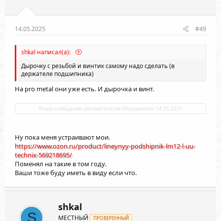
14.05.2025
#49
shkal написал(а):
Дырочку с резьбой и винтик самому надо сделать (в
держателе подшипника)
На pro metal они уже есть. И дырочка и винт.
Ваши сообщения автоматически объединены:
14.05.2025
Ну пока меня устраивают мои.
https://www.ozon.ru/product/lineynyy-podshipnik-lm12-l-uu-
technix-569218695/
Поменял на такие в том году.
Ваши тоже буду иметь в виду если что.
shkal
S
МЕСТНЫЙ
ПРОВЕРЕННЫЙ