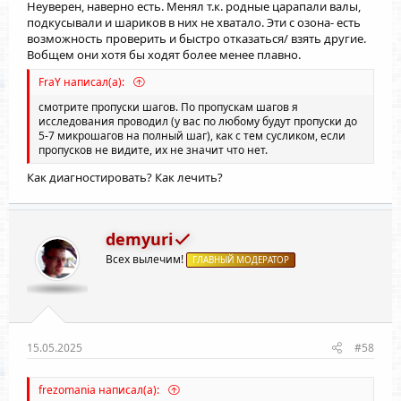
Неуверен, наверно есть. Менял т.к. родные царапали валы,
подкусывали и шариков в них не хватало. Эти с озона- есть
возможность проверить и быстро отказаться/ взять другие.
Вобщем они хотя бы ходят более менее плавно.
FraY написал(а):
смотрите пропуски шагов. По пропускам шагов я
исследования проводил (у вас по любому будут пропуски до
5-7 микрошагов на полный шаг), как с тем сусликом, если
пропусков не видите, их не значит что нет.
Как диагностировать? Как лечить?
demyuri
Всех вылечим!
ГЛАВНЫЙ МОДЕРАТОР
15.05.2025
#58
frezomania написал(а):