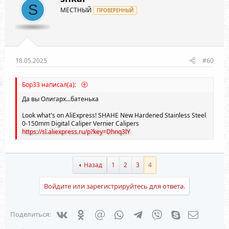
S
МЕСТНЫЙ
ПРОВЕРЕННЫЙ
18.05.2025
#60
Бор33 написал(а):
Да вы Олигарх...батенька
Look what's on AliExpress! SHAHE New Hardened Stainless Steel
0-150mm Digital Caliper Vernier Calipers
https://sl.aliexpress.ru/p?key=Dhnq3lY
Назад
1
2
3
4
Войдите или зарегистрируйтесь для ответа.
Vkontakte
Odnoklassniki
Mail.ru
WhatsApp
Telegram
Viber
Skype
Электрон
Поделиться: