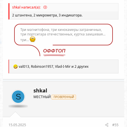
shkal написал(а):
2 штангена, 2 микрометра, 3 индикатора.
Три магнитофона, три кинокамеры заграничных,
три портсигара отечественных, куртка замшевая...
три...
ОФФТОП
Р
val013
,
Robinson1957
,
Vlad-I-Mir
и 2 других
е
а
к
ц
и
shkal
и
S
МЕСТНЫЙ
:
ПРОВЕРЕННЫЙ
15.05.2025
#55