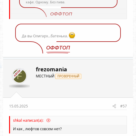
кафе. Одному. Без пива.
ОФФТОП
Нажмите для раскрытия...
Да вы Олигарх...батенька.
ОФФТОП
frezomania
АВТОР
F
МЕСТНЫЙ
ПРОВЕРЕННЫЙ
15.05.2025
#57
shkal написал(а):
И как , люфтов совсем нет?