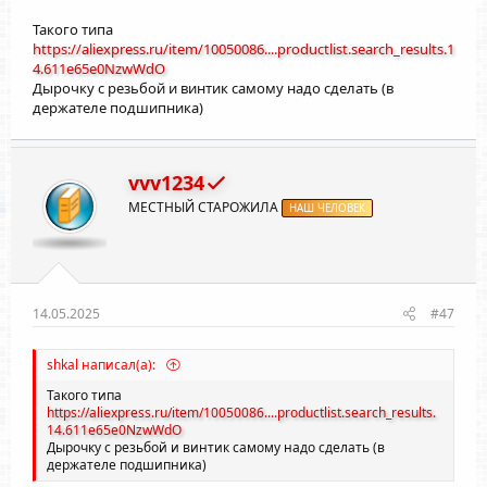
Такого типа
https://aliexpress.ru/item/10050086....productlist.search_results.1
4.611e65e0NzwWdO
Дырочку с резьбой и винтик самому надо сделать (в
держателе подшипника)
vvv1234
МЕСТНЫЙ СТАРОЖИЛА
НАШ ЧЕЛОВЕК
14.05.2025
#47
shkal написал(а):
Такого типа
https://aliexpress.ru/item/10050086....productlist.search_results.
14.611e65e0NzwWdO
Дырочку с резьбой и винтик самому надо сделать (в
держателе подшипника)