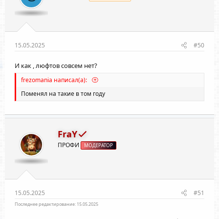
15.05.2025
#50
И как , люфтов совсем нет?
frezomania написал(а):
Поменял на такие в том году
FraY
ПРОФИ
МОДЕРАТОР
15.05.2025
#51
Последнее редактирование:
15.05.2025