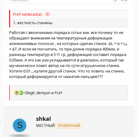
FraY написал(а):
1. жесткость станины
Работая с величинами порядка сотых мм. все почему то не
обращают внимания на температурные деформации
алюминиевых полосок , из которых сделан станок. ΔL = α × L₀
× ΔT. И если ее посчитать, то при длине порядка 400мм, и
разницы температур в 5 !!! гр, деформация составит порядка
0.05мм. А это как раз укладывается в диапазон, который так
мученически ловит автор на по сути игрушечном станке.
Хотите 0.01....купите другой станок. Что то ловить на станке,
который деформируется от нажатия пальцем???
Р
OlegK
,
demyuri
и
FraY
е
а
к
ц
и
shkal
и
S
МЕСТНЫЙ
:
ПРОВЕРЕННЫЙ