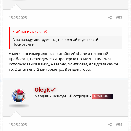
15.05.2025
#53
FraY написал(а):
А по поводу инструмента, не покупайте дешевый.
Посмотрите
У меня вся измериловка - китайский shahe и ни одной
проблемы, периодически проверяю по КМДшкам. Для
использования в цеху, наверно, хлипковат, для дома самое
то. 2 штангена, 2 микрометра, 3 индикатора.
OlegK
Младший ненаучный сотрудник
МОДЕРАТОР
15.05.2025
#54