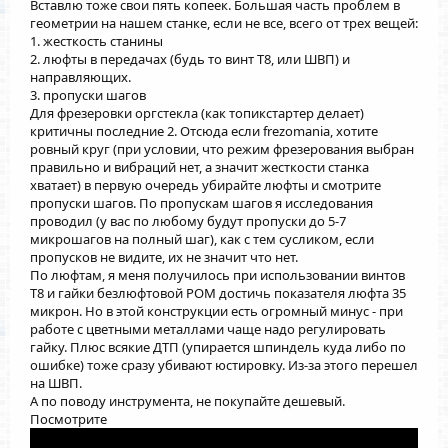
Вставлю тоже свои пять копеек. Большая часть проблем в
геометрии на нашем станке, если не все, всего от трех вещей:
1. жесткость станины
2. люфты в передачах (будь то винт Т8, или ШВП) и
направляющих.
3. пропуски шагов
Для фрезеровки оргстекла (как топикстартер делает)
критичны последние 2. Отсюда если
frezomania
, хотите
ровный круг (при условии, что режим фрезерования выбран
правильно и вибраций нет, а значит жесткости станка
хватает) в первую очередь убирайте люфты и смотрите
пропуски шагов. По пропускам шагов я исследования
проводил (у вас по любому будут пропуски до 5-7
микрошагов на полный шаг), как с тем сусликом, если
пропусков не видите, их не значит что нет.
По люфтам, я меня получилось при использовании винтов
Т8 и гайки безлюфтовой POM достичь показателя люфта 35
микрон. Но в этой конструкции есть огромный минус - при
работе с цветными металлами чаще надо регулировать
гайку. Плюс всякие ДТП (упирается шпиндель куда либо по
ошибке) тоже сразу убивают юстировку. Из-за этого перешел
на ШВП.
А по поводу инструмента, не покупайте дешевый.
Посмотрите