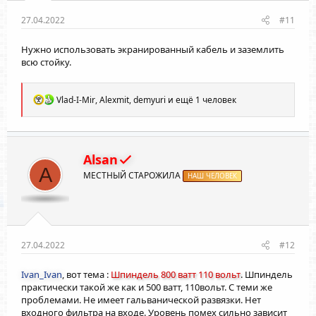
27.04.2022
#11
Нужно использовать экранированный кабель и заземлить
всю стойку.
Р
Vlad-I-Mir
,
Alexmit
,
demyuri
и ещё 1 человек
е
а
к
ц
и
Alsan
и
A
МЕСТНЫЙ СТАРОЖИЛА
:
НАШ ЧЕЛОВЕК
27.04.2022
#12
Ivan_Ivan
, вот тема :
Шпиндель 800 ватт 110 вольт
. Шпиндель
практически такой же как и 500 ватт, 110вольт. С теми же
проблемами. Не имеет гальванической развязки. Нет
входного фильтра на входе. Уровень помех сильно зависит