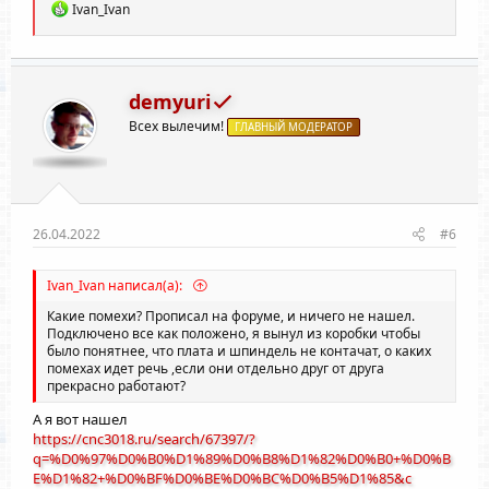
Р
Ivan_Ivan
е
а
к
ц
и
demyuri
и
Всех вылечим!
:
ГЛАВНЫЙ МОДЕРАТОР
26.04.2022
#6
Ivan_Ivan написал(а):
Какие помехи? Прописал на форуме, и ничего не нашел.
Подключено все как положено, я вынул из коробки чтобы
было понятнее, что плата и шпиндель не контачат, о каких
помехах идет речь ,если они отдельно друг от друга
прекрасно работают?
А я вот нашел
https://cnc3018.ru/search/67397/?
q=%D0%97%D0%B0%D1%89%D0%B8%D1%82%D0%B0+%D0%B
E%D1%82+%D0%BF%D0%BE%D0%BC%D0%B5%D1%85&c