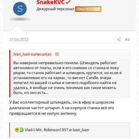
SnakeKVC
и
S
Дежурный персонал
:
НАШ ЧЕЛОВЕК
27.04.2022
#9
Ivan_Ivan написал(а):
Вы наверное неправильно поняли. Шпиндель работает
автономно от платы, если я его снимаю со станка и ложу
рядом, то станок работает и шпиндель крутится, но если я
устанавливаю его на каркас, то виснет Сandle, вчера
лопатил по вашей ссылки и ничего подобного найти не
удалось, я вообще не очень понимаю как такое можеть
быть, но оно есть...
У Вас коллекторный шпиндель, он в эфир в широком
диапазоне частот шпарит. А на корпусе станка всё это
превращается в не хилую антенну.
Р
Vlad-I-Mir
,
Robinson1957
и
Ivan_Ivan
е