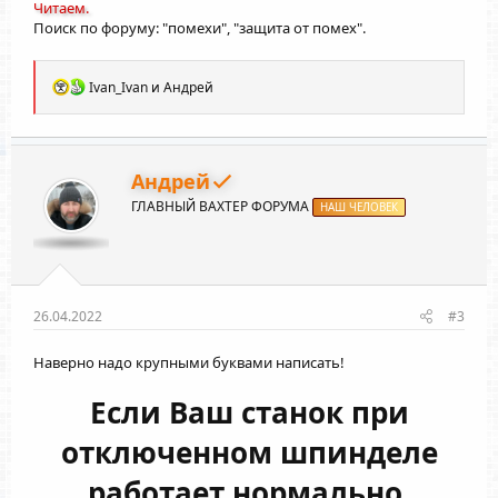
Читаем.
Поиск по форуму: "помехи", "защита от помех".
Р
Ivan_Ivan
и
Андрей
е
а
к
ц
и
Андрей
и
ГЛАВНЫЙ ВАХТЕР ФОРУМА
:
НАШ ЧЕЛОВЕК
26.04.2022
#3
Наверно надо крупными буквами написать!
Если Ваш станок при
отключенном шпинделе
работает нормально,