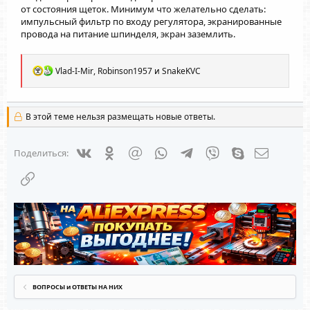
от состояния щеток. Минимум что желательно сделать:
импульсный фильтр по входу регулятора, экранированные
провода на питание шпинделя, экран заземлить.
Р
Vlad-I-Mir
,
Robinson1957
и
SnakeKVC
е
а
к
ц
В этой теме нельзя размещать новые ответы.
и
и
:
Vkontakte
Odnoklassniki
Mail.ru
WhatsApp
Telegram
Viber
Skype
Электрон
Поделиться:
Ссылка
ВОПРОСЫ и ОТВЕТЫ НА НИХ