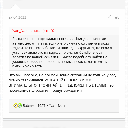
27.04.2022
#8
Ivan_Ivan написал(а):
Вы наверное неправильно поняли. Шпиндель работает
автономно от платы, если я его снимаю со станка и ложу
рядом, то станок работает и шпиндель крутится, но если я
устанавливаю его на каркас, то виснет Сandle, вчера
лопатил по вашей ссылки и ничего подобного найти не
удалось, я вообще не очень понимаю как такое можеть
быть, но оно есть...
Это вы, наверно, не поняли. Такие ситуации не только у вас,
лично сталкивался. УСТРАНЯЙТЕ ПОМЕХИ!!! И
ВНИМАТЕЛЬНО ПРОЧИТАЙТЕ ПРЕДЛОЖЕННЫЕ ТЕМЫ!!! во
избежание наложения предупреждений
Р
Robinson1957
и
Ivan_Ivan
е
а
к
ц
и