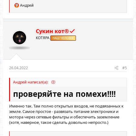
Р
Андрей
е
а
к
ц
и
Сукин кот®
и
КОТЯРА
:
НАШ ЧЕЛОВЕК
26.04.2022
#5
Андрей написал(а):
проверяйте на помехи!!!!
Именно так. Там полно открытых входов, не подвязанных к
земле. Самое простое - развязать питание электроники и
мотора через сетевые фильтры и обеспечить заземление
(хотя, наверное, такое сделать довольно непросто.)