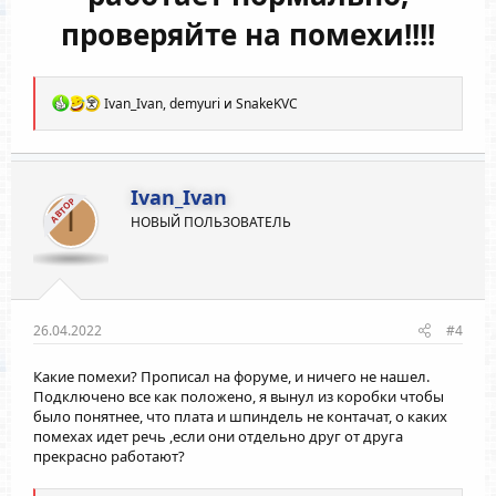
проверяйте на помехи!!!!
Р
Ivan_Ivan
,
demyuri
и
SnakeKVC
е
а
к
ц
и
Ivan_Ivan
АВТОР
и
I
НОВЫЙ ПОЛЬЗОВАТЕЛЬ
:
26.04.2022
#4
Какие помехи? Прописал на форуме, и ничего не нашел.
Подключено все как положено, я вынул из коробки чтобы
было понятнее, что плата и шпиндель не контачат, о каких
помехах идет речь ,если они отдельно друг от друга
прекрасно работают?