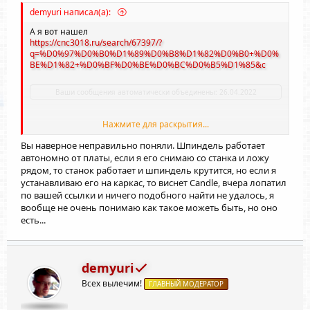
demyuri написал(а):
А я вот нашел
https://cnc3018.ru/search/67397/?
q=%D0%97%D0%B0%D1%89%D0%B8%D1%82%D0%B0+%D0%
BE%D1%82+%D0%BF%D0%BE%D0%BC%D0%B5%D1%85&c
Ваши сообщения автоматически объединены:
26.04.2022
Нажмите для раскрытия...
А если совместно, то не работают. Устраняйте
поме
Вы наверное неправильно поняли. Шпиндель работает
автономно от платы, если я его снимаю со станка и ложу
рядом, то станок работает и шпиндель крутится, но если я
устанавливаю его на каркас, то виснет Сandle, вчера лопатил
по вашей ссылки и ничего подобного найти не удалось, я
вообще не очень понимаю как такое можеть быть, но оно
есть...
demyuri
Всех вылечим!
ГЛАВНЫЙ МОДЕРАТОР