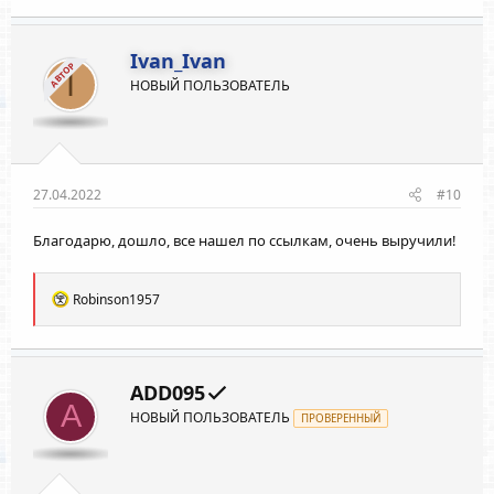
а
к
ц
и
Ivan_Ivan
АВТОР
и
I
НОВЫЙ ПОЛЬЗОВАТЕЛЬ
:
27.04.2022
#10
Благодарю, дошло, все нашел по ссылкам, очень выручили!
Р
Robinson1957
е
а
к
ц
и
ADD095
и
A
НОВЫЙ ПОЛЬЗОВАТЕЛЬ
:
ПРОВЕРЕННЫЙ