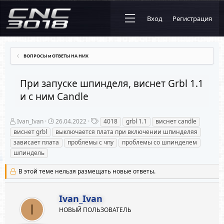
Вход
Регистрация
ВОПРОСЫ и ОТВЕТЫ НА НИХ
При запуске шпинделя, виснет Grbl 1.1
и с ним Candle
А
Д
Т
Ivan_Ivan
26.04.2022
4018
grbl 1.1
виснет candle
в
а
е
виснет grbl
выключается плата при включении шпинделяя
т
т
г
зависает плата
проблемы с чпу
проблемы со шпинделем
о
а
и
р
н
шпиндель
т
а
е
ч
В этой теме нельзя размещать новые ответы.
м
а
ы
л
а
Ivan_Ivan
I
НОВЫЙ ПОЛЬЗОВАТЕЛЬ