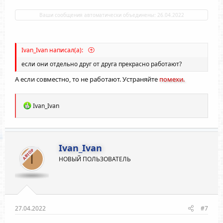
Ваши сообщения автоматически объединены:
26.04.2022
Ivan_Ivan написал(а):
если они отдельно друг от друга прекрасно работают?
А если совместно, то не работают. Устраняйте
помехи.
Р
Ivan_Ivan
е
а
к
ц
и
Ivan_Ivan
АВТОР
и
I
НОВЫЙ ПОЛЬЗОВАТЕЛЬ
:
27.04.2022
#7