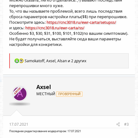
Можно сказать, легко отделались. ;-) Бывают последствия
перепрошивки много хуже.
То, что вы называете проблемой, всего лишь последствия
сброса параметров настройки платы($$) при перепрошивке.
Посмотрите здесь:
https://cnc3018.ru/ewr-carta/setupss/
и здесь:
https://cnc3018.ru/ewr-carta/ss/
Особенно $3, $30, $31, $100, $101, $102(по вашим симптомам).
Не будет получаться, выставляйте сюда ваши параметры
настройки для конкретики.
Р
Samokatoff
,
Axsel
,
Alsan
и 2 других
е
а
к
ц
и
Axsel
АВТОР
и
A
МЕСТНЫЙ
:
ПРОВЕРЕННЫЙ
17.07.2021
#3
Последнее редактирование модератором:
17.07.2021