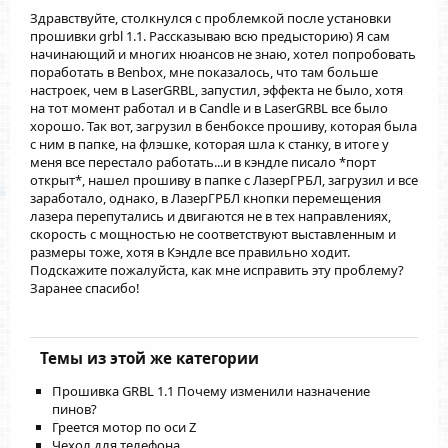
Здравствуйте, столкнулся с проблемкой после установки
прошивки grbl 1.1. Рассказываю всю предысторию) Я сам
начинающий и многих нюансов не знаю, хотел попробовать
поработать в Benbox, мне показалось, что там больше
настроек, чем в LaserGRBL, запустил, эффекта не было, хотя
на тот момент работал и в Candle и в LaserGRBL все было
хорошо. Так вот, загрузил в бенбоксе прошиву, которая была
с ним в папке, на флэшке, которая шла к станку, в итоге у
меня все перестало работать...и в кэндле писало *порт
открыт*, нашел прошиву в папке с ЛазерГРБЛ, загрузил и все
заработало, однако, в ЛазерГРБЛ кнопки перемещения
лазера перепутались и двигаются не в тех направлениях,
скорость с мощностью не соответствуют выставленным и
размеры тоже, хотя в Кэндле все правильно ходит.
Подскажите пожалуйста, как мне исправить эту проблему?
Заранее спасибо!
Темы из этой же категории
Прошивка GRBL 1.1 Почему изменили назначение
пинов?
Греется мотор по оси Z
Чехол для телефона