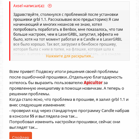
Axsel написал(а):
Здравствуйте, столкнулся с проблемкой после установки
прошивки grbl 1.1. Рассказываю всю предысторию) Я сам
начинающий и многих нюансов не знаю, хотел
попробовать поработать в Benbox, мне показалось, что там
больше настроек, чем в LaserGRBL, запустил, эффекта не
было, хотя на тот момент работал и в Candle и в LaserGRBL
все было хорошо. Так вот, загрузил в бенбоксе прошиву,
которая была с ним в папке, на флэшке, которая шла к
станку, в итоге у меня все перестало работать...и в кэндле
Нажмите для раскрытия...
писало *порт открыт*, нашел прошиву в папке с ЛазерГРБЛ,
загрузил и все заработало, однако, в ЛазерГРБЛ кнопки
перемещения лазера перепутались и двигаются не в тех
Всем привет! Подвожу итоги решения своей проблемы
направлениях, скорость с мощностью не соответствуют
после ошибочной прошивки...Отдельную благодарность
выставленным и размеры тоже, хотя в Кэндле все
хотелось бы выразить пользователю
Apicultor
за
правильно ходит. Подскажите пожалуйста, как мне
проявленную инициативу в помощи новичкам. А теперь о
исправить эту проблему? Заранее спасибо!
решении проблемы.
Когда стало ясно, что проблема в прошиве, я залил grbl 1.1 и
внес следующие изменения:
- проверил код через стандартную программу Candle набрав
в консоли $$ и выглядела она так...
Попробовал изменить настройки прошивки, сейчас они
выглядят так...
Спойлер