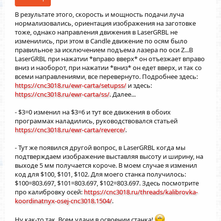
В результате этого, скорость и мощность подачи луча
нормализовались, ориентация изображения на заготовке
тоже, однако направления движения в LaserGRBL не
изменились, при этом в Candle движение по осям было
правильное за исключением подъема лазера по оси Z...В
LaserGRBL при нажатии *вправо вверх* он отъезжает вправо
вниз и наоборот, при нажатии *вниз* он едет вверх, и так со
всеми направлениями, все перевернуто. Подробнее здесь:
https://cnc3018.ru/ewr-carta/setupss/
и здесь:
https://cnc3018.ru/ewr-carta/ss/
. Далее...
- $3=0 изменил на $3=6 и тут все движения в обоих
программах наладились, руководствовался статьей
https://cnc3018.ru/ewr-carta/reverce/
.
- Тут же появился другой вопрос, в LaserGRBL когда мы
подтверждаем изображение выставляя высоту и ширину, на
выходе 5 мм получается короче. В моем случае я изменил
код для $100, $101, $102. Для моего станка получилось:
$100=803.697, $101=803.697, $102=803.697. Здесь посмотрите
про калибровку осей:
https://cnc3018.ru/threads/kalibrovka-
koordinatnyx-osej-cnc3018.1504/
.
Ну как-то так. Всем удачи в освоении станка!