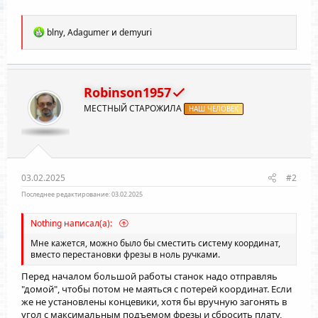
Р
blny
,
Adagumer
и
demyuri
е
а
к
ц
и
Robinson1957
и
МЕСТНЫЙ СТАРОЖИЛА
:
НАШ ЧЕЛОВЕК
03.02.2025
#2
Последнее редактирование:
03.02.2025
Nothing написал(а):
Мне кажется, можно было бы сместить систему координат,
вместо перестановки фрезы в ноль ручками.
Перед началом большой работы станок надо отправляь
"домой", чтобы потом не маяться с потерей координат. Если
же не установлены концевики, хотя бы вручную загонять в
угол с максимальным подъемом фрезы и сбросить плату,