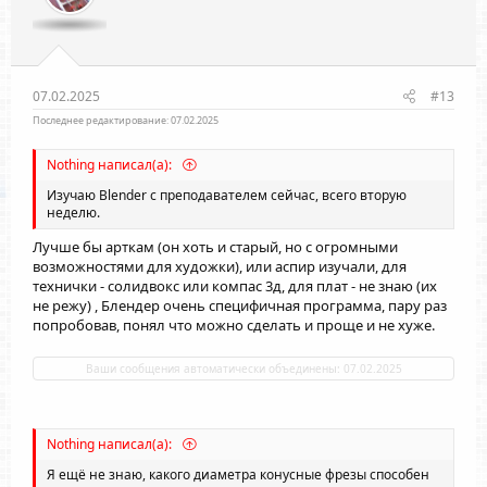
07.02.2025
#13
Последнее редактирование:
07.02.2025
Nothing написал(а):
Изучаю Blender с преподавателем сейчас, всего вторую
неделю.
Лучше бы арткам (он хоть и старый, но с огромными
возможностями для художки), или аспир изучали, для
технички - солидвокс или компас 3д, для плат - не знаю (их
не режу) , Блендер очень специфичная программа, пару раз
попробовав, понял что можно сделать и проще и не хуже.
Ваши сообщения автоматически объединены:
07.02.2025
Nothing написал(а):
Я ещё не знаю, какого диаметра конусные фрезы способен