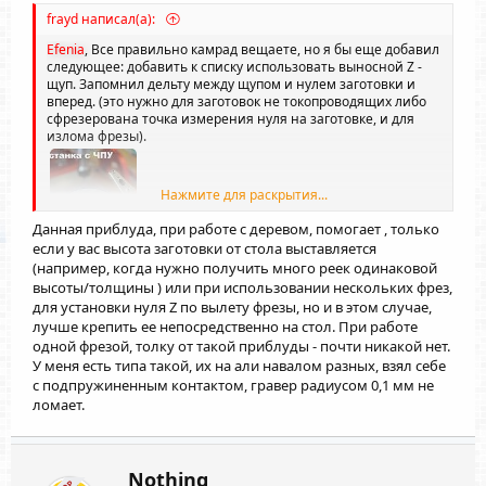
вместо перестановки фрезы в ноль ручками. Но, у меня
frayd написал(а):
всегда паника от этого занятия, и сделал как понимал.
Efenia
, Все правильно камрад вещаете, но я бы еще добавил
следующее: добавить к списку использовать выносной Z -
щуп. Запомнил дельту между щупом и нулем заготовки и
вперед. (это нужно для заготовок не токопроводящих либо
сфрезерована точка измерения нуля на заготовке, и для
излома фрезы).
Нажмите для раскрытия...
Данная приблуда, при работе с деревом, помогает , только
если у вас высота заготовки от стола выставляется
(например, когда нужно получить много реек одинаковой
высоты/толщины ) или при использовании нескольких фрез,
для установки нуля Z по вылету фрезы, но и в этом случае,
лучше крепить ее непосредственно на стол. При работе
одной фрезой, толку от такой приблуды - почти никакой нет.
У меня есть типа такой, их на али навалом разных, взял себе
с подпружиненным контактом, гравер радиусом 0,1 мм не
ломает.
Nothing