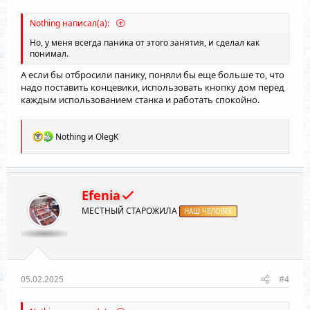
Nothing написал(а):
Но, у меня всегда паника от этого занятия, и сделал как
понимал.
А если бы отбросили панику, поняли бы еще больше то, что
надо поставить концевики, использовать кнопку дом перед
каждым использованием станка и работать спокойно.
Р
Nothing
и
OlegK
е
а
к
ц
и
Efenia
и
МЕСТНЫЙ СТАРОЖИЛА
:
НАШ ЧЕЛОВЕК
05.02.2025
#4