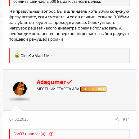
осилить шпиндель 500 Вт, да и станок в целом.
Не правильный вопрос. Вы в шпиндель хоть 30мм конусную
фрезу вставте, если сможете, и ее он осилит - если по 0,005мм
заглубляться будет за проход в дерево. Совокупность
нагрузок решает какого диаметра фрезу использовать, А
необходимое качество поверхности решает - выбор радиуса
торцевой режущей кромки
Р
OlegK
и
Vlad-I-Mir
е
а
к
ц
и
Adagumer
и
МЕСТНЫЙ СТАРОЖИЛА
:
НАШ ЧЕЛОВЕК
07.02.2025
#14
Бор33 написал(а):