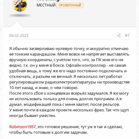
АВТОР
МЕСТНЫЙ
ПРОВЕРЕННЫЙ
06.02.2025
#7
Я обычно засверливаю нулевую точку, и аккуратно отмечаю
её тонким карандашом. Меня вовсе не напрягает выставлять
вручную координаты, с учётом того, что, за ПК мне его не
видно, т.к. он у меня в боксе. Офлайн контроллер - не самая
удобная вещь, к тому же его надо постоянно подключать и
отключать, а разъём не вечный. Я несколько лет работал
регулировщиком радиоэлектроаппаратуры на производстве
10 лет назад, и знаю, о чём говорю.
После этого сбоя о концевиках всерьёз задумался. Я же могу
их использовать только для очень долгих программ. А я
думал, модификаций пока с меня хватит, после рельсов.
У меня почти в каждом проекте несколько фрез. Так что щуп
иногда бывает уместен.
Robinson1957
, это готовое решение, тут уж я так и сделаю,
чтобы быть готовым к долгим задачам.