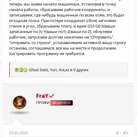
теперь мы знаем начало машинных. Установив в точку
начала работы, сбрасываем рабочие координаты, и
записываем, где нибудь машинные по всем осям, это будет
исходная точка. При потере координат (сбое) загоняем
станок в угол, сбрасываем плату, и едем G53 G0 X(ваши
записанные по Х) Y(ваши поY) Z(ваши по Z), обнуляем
рабочие, запускаем долгим нажатием на "Отправить",
"отправить со строки", устанавливаем активной вашу строку
останова, соглашаемся, всё мы на месте и продолжаем.
Кастрировать программу не требуется.
Р
Ghost Inets
,
Yuri
,
AnLaz
и 9 других
е
а
к
ц
и
FraY
и
ПРОФИ
:
МОДЕРАТОР
05.02.2025
#3