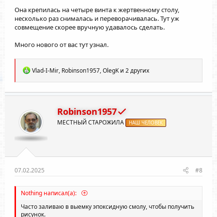
Она крепилась на четыре винта к жертвенному столу,
несколько раз снималась и переворачивалась. Тут уж
совмещение скорее вручную удавалось сделать.
Много нового от вас тут узнал.
Р
Vlad-I-Mir
,
Robinson1957
,
OlegK
и 2 других
е
а
к
ц
и
Robinson1957
и
МЕСТНЫЙ СТАРОЖИЛА
:
НАШ ЧЕЛОВЕК
07.02.2025
#8
Nothing написал(а):
Часто заливаю в выемку эпоксидную смолу, чтобы получить
рисунок.