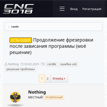
Вход
Регистрация
Candle
Продолжение фрезеровки
ЕСТЬ ИДЕЯ
после зависания программы (моё
решение)
А
Д
Т
Nothing
03.02.2025
candle
ошибка usb
в
а
е
решение проблемы
т
т
г
о
а
и
1
2
Вперёд
р
н
т
а
е
ч
м
а
Nothing
ы
л
МЕСТНЫЙ
а
ПРОВЕРЕННЫЙ