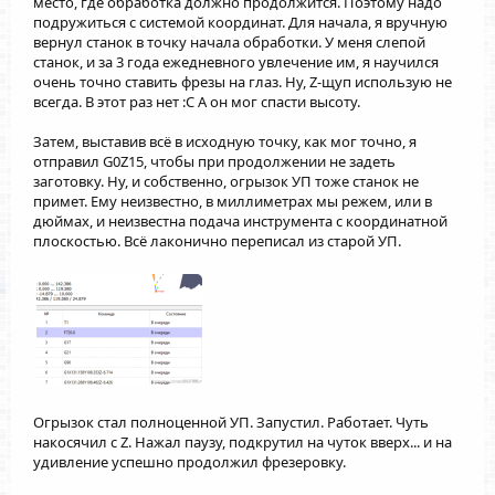
место, где обработка должно продолжится. Поэтому надо
подружиться с системой координат. Для начала, я вручную
вернул станок в точку начала обработки. У меня слепой
станок, и за 3 года ежедневного увлечение им, я научился
очень точно ставить фрезы на глаз. Ну, Z-щуп использую не
всегда. В этот раз нет :С А он мог спасти высоту.
Затем, выставив всё в исходную точку, как мог точно, я
отправил G0Z15, чтобы при продолжении не задеть
заготовку. Ну, и собственно, огрызок УП тоже станок не
примет. Ему неизвестно, в миллиметрах мы режем, или в
дюймах, и неизвестна подача инструмента с координатной
плоскостью. Всё лаконично переписал из старой УП.
Огрызок стал полноценной УП. Запустил. Работает. Чуть
накосячил с Z. Нажал паузу, подкрутил на чуток вверх... и на
удивление успешно продолжил фрезеровку.