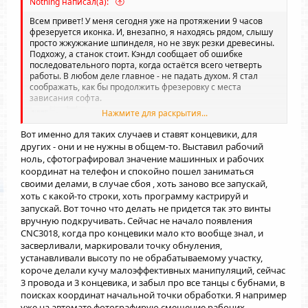
Nothing написал(а):
Всем привет! У меня сегодня уже на протяжении 9 часов
фрезеруется иконка. И, внезапно, я находясь рядом, слышу
просто жжужжание шпинделя, но не звук резки древесины.
Подхожу, а станок стоит. Кэндл сообщает об ошибке
последовательного порта, когда остаётся всего четверть
работы. В любом деле главное - не падать духом. Я стал
соображать, как бы продолжить фрезеровку с места
зависания софта.
Нажмите для раскрытия...
Вот именно для таких случаев и ставят концевики, для
других - они и не нужны в общем-то. Выставил рабочий
ноль, сфотографировал значение машинных и рабочих
координат на телефон и спокойно пошел заниматься
своими делами, в случае сбоя , хоть заново все запускай,
Первым делом, я записал номер строки g-кода, на котором
хоть с какой-то строки, хоть программу кастрируй и
УП была прервана. Это 154790.
запускай. Вот точно что делать не придется так это винты
вручную подкручивать. Сейчас не начало появления
CNC3018, когда про концевики мало кто вообще знал, и
засверливали, маркировали точку обнуления,
устанавливали высоту по не обрабатываемому участку,
короче делали кучу малоэффективных манипуляций, сейчас
3 провода и 3 концевика, и забыл про все танцы с бубнами, в
поисках координат начальной точки обработки. Я например
уже на автомате фотографирую смещение рабочих