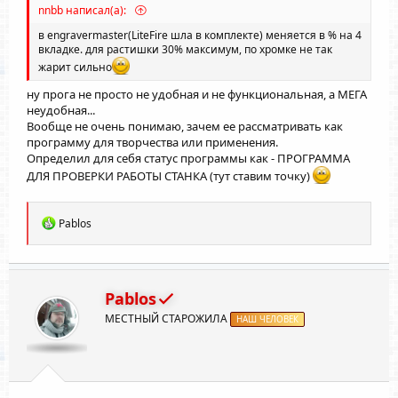
nnbb написал(а):
в engravermaster(LiteFire шла в комплекте) меняется в % на 4
вкладке. для растишки 30% максимум, по хромке не так
жарит сильно
ну прога не просто не удобная и не функциональная, а МЕГА
неудобная...
Вообще не очень понимаю, зачем ее рассматривать как
программу для творчества или применения.
Определил для себя статус программы как - ПРОГРАММА
ДЛЯ ПРОВЕРКИ РАБОТЫ СТАНКА (тут ставим точку)
Р
Pablos
е
а
к
ц
и
Pablos
и
МЕСТНЫЙ СТАРОЖИЛА
:
НАШ ЧЕЛОВЕК