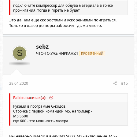
подключите компрессор для обдува материала в точке
прожигания. тогда и гореть не будет
Это да. Там ещё скоростями и ускорениями поиграться.
Только я лазер до поры забросил - дыма много.
seb2
S
ЧТО-ТО УЖЕ ЧИРКАНУЛ
ПРОВЕРЕННЫЙ
28.04.2020
#15
Pablos написал(а):
Руками в программе G-кодов.
Строчка с первой командой M5. например -
M5 S600
где 600 - это мощность лазера.
Вы наверно имели в виду M3 S600. M3 - включение, М5 -