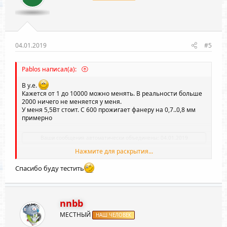
04.01.2019
#5
Pablos написал(а):
В у.е.
Кажется от 1 до 10000 можно менять. В реальности больше
2000 ничего не меняется у меня.
У меня 5,5Вт стоит. С 600 прожигает фанеру на 0,7..0,8 мм
примерно
Ваши сообщения автоматически объединены:
04.01.2019
Нажмите для раскрытия...
Если ставлю 1000, то сразу пожар
Спасибо буду тестить
nnbb
МЕСТНЫЙ
НАШ ЧЕЛОВЕК