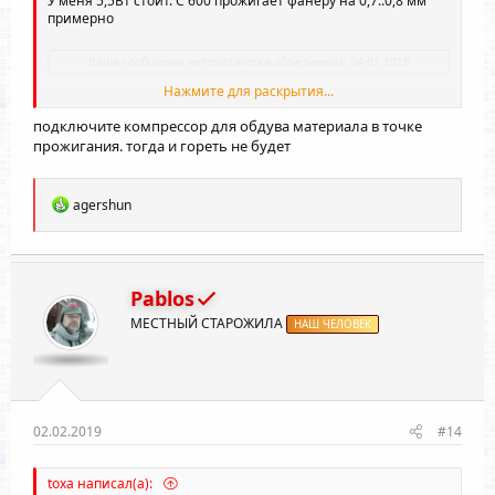
У меня 5,5Вт стоит. С 600 прожигает фанеру на 0,7..0,8 мм
примерно
Ваши сообщения автоматически объединены:
04.01.2019
Нажмите для раскрытия...
Если ставлю 1000, то сразу пожар
подключите компрессор для обдува материала в точке
прожигания. тогда и гореть не будет
Р
agershun
е
а
к
ц
и
Pablos
и
МЕСТНЫЙ СТАРОЖИЛА
:
НАШ ЧЕЛОВЕК
02.02.2019
#14
toxa написал(а):