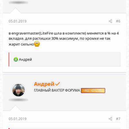
05.01.2019
#6
в engravermaster(LiteFire шла в комплекте) меняется в % на 4
вкладке. для растишки 30% максимум, по хромке не так
жарит сильно
Р
Андрей
е
а
к
ц
и
Андрей
и
ГЛАВНЫЙ ВАХТЕР ФОРУМА
:
НАШ ЧЕЛОВЕК
05.01.2019
#7