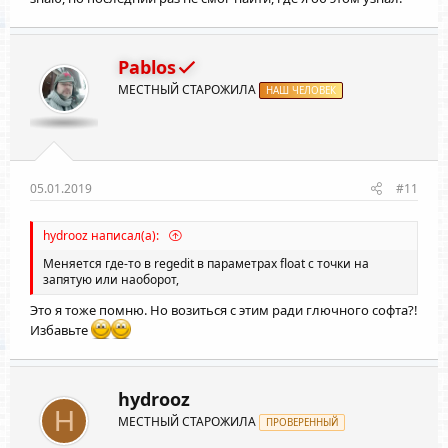
Pablos
МЕСТНЫЙ СТАРОЖИЛА
НАШ ЧЕЛОВЕК
05.01.2019
#11
hydrooz написал(а):
Меняется где-то в regedit в параметрах float с точки на
запятую или наоборот,
Это я тоже помню. Но возиться с этим ради глючного софта?!
Избавьте
hydrooz
H
МЕСТНЫЙ СТАРОЖИЛА
ПРОВЕРЕННЫЙ