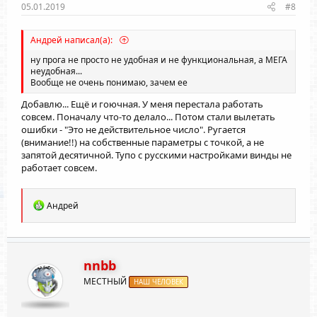
05.01.2019
#8
Андрей написал(а):
ну прога не просто не удобная и не функциональная, а МЕГА
неудобная...
Вообще не очень понимаю, зачем ее
Добавлю... Ещё и гоючная. У меня перестала работать
совсем. Поначалу что-то делало... Потом стали вылетать
ошибки - "Это не действительное число". Ругается
(внимание!!) на собственные параметры с точкой, а не
запятой десятичной. Тупо с русскими настройками винды не
работает совсем.
Р
Андрей
е
а
к
ц
и
nnbb
и
МЕСТНЫЙ
:
НАШ ЧЕЛОВЕК