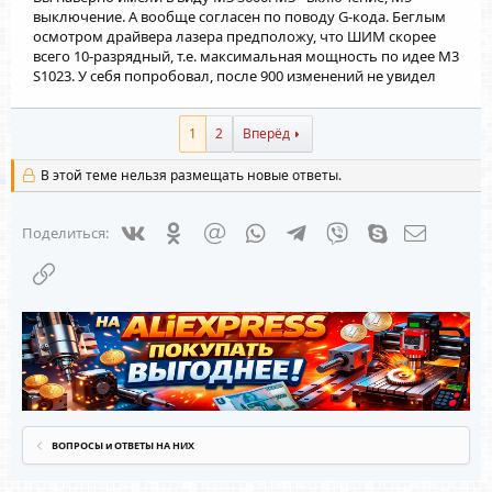
выключение. А вообще согласен по поводу G-кода. Беглым
осмотром драйвера лазера предположу, что ШИМ скорее
всего 10-разрядный, т.е. максимальная мощность по идее M3
S1023. У себя попробовал, после 900 изменений не увидел
1
2
Вперёд
В этой теме нельзя размещать новые ответы.
Vkontakte
Odnoklassniki
Mail.ru
WhatsApp
Telegram
Viber
Skype
Электрон
Поделиться:
Ссылка
ВОПРОСЫ и ОТВЕТЫ НА НИХ