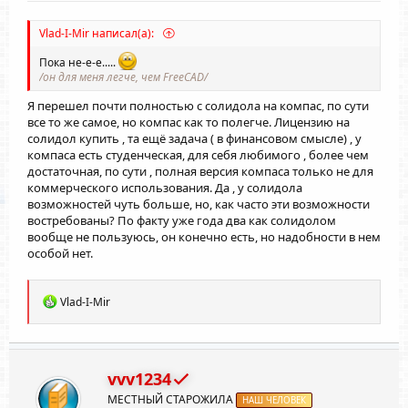
Vlad-I-Mir написал(а):
Пока не-е-е.....
/он для меня легче, чем FreeCAD/
Я перешел почти полностью с солидола на компас, по сути
все то же самое, но компас как то полегче. Лицензию на
солидол купить , та ещё задача ( в финансовом смысле) , у
компаса есть студенческая, для себя любимого , более чем
достаточная, по сути , полная версия компаса только не для
коммерческого использования. Да , у солидола
возможностей чуть больше, но, как часто эти возможности
востребованы? По факту уже года два как солидолом
вообще не пользуюсь, он конечно есть, но надобности в нем
особой нет.
Р
Vlad-I-Mir
е
а
к
ц
и
vvv1234
и
МЕСТНЫЙ СТАРОЖИЛА
:
НАШ ЧЕЛОВЕК