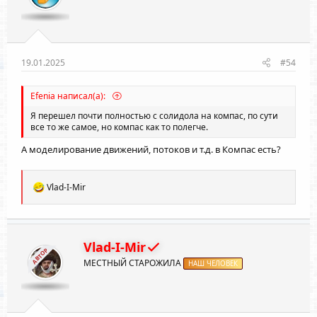
19.01.2025
#54
Efenia написал(а):
Я перешел почти полностью с солидола на компас, по сути
все то же самое, но компас как то полегче.
А моделирование движений, потоков и т.д. в Компас есть?
Р
Vlad-I-Mir
е
а
к
ц
и
Vlad-I-Mir
АВТОР
и
МЕСТНЫЙ СТАРОЖИЛА
:
НАШ ЧЕЛОВЕК