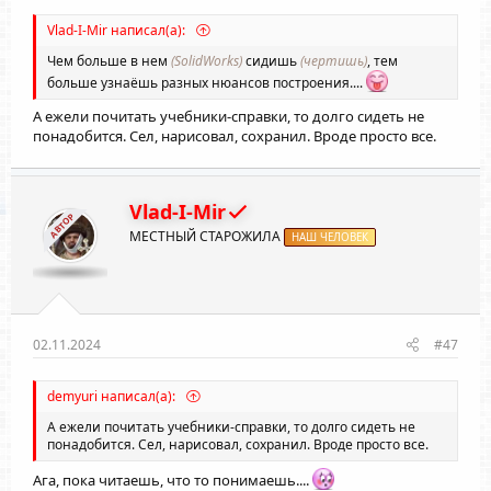
Vlad-I-Mir написал(а):
Чем больше в нем
(SolidWorks)
сидишь
(чертишь)
, тем
больше узнаёшь разных нюансов построения....
А ежели почитать учебники-справки, то долго сидеть не
понадобится. Сел, нарисовал, сохранил. Вроде просто все.
Vlad-I-Mir
АВТОР
МЕСТНЫЙ СТАРОЖИЛА
НАШ ЧЕЛОВЕК
02.11.2024
#47
demyuri написал(а):
А ежели почитать учебники-справки, то долго сидеть не
понадобится. Сел, нарисовал, сохранил. Вроде просто все.
Ага, пока читаешь, что то понимаешь....