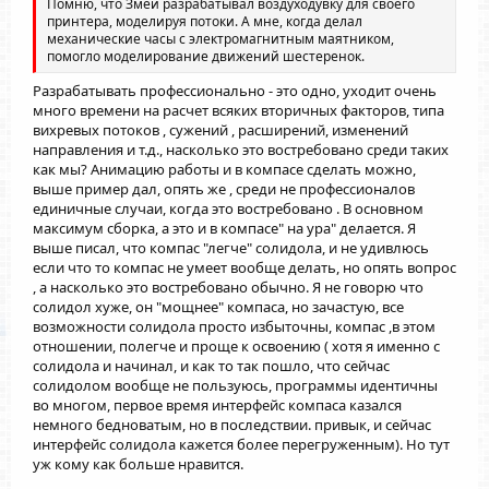
Помню, что Змей разрабатывал воздуходувку для своего
принтера, моделируя потоки. А мне, когда делал
механические часы с электромагнитным маятником,
помогло моделирование движений шестеренок.
Разрабатывать профессионально - это одно, уходит очень
много времени на расчет всяких вторичных факторов, типа
вихревых потоков , сужений , расширений, изменений
направления и т.д., насколько это востребовано среди таких
как мы? Анимацию работы и в компасе сделать можно,
выше пример дал, опять же , среди не профессионалов
единичные случаи, когда это востребовано . В основном
максимум сборка, а это и в компасе" на ура" делается. Я
выше писал, что компас "легче" солидола, и не удивлюсь
если что то компас не умеет вообще делать, но опять вопрос
, а насколько это востребовано обычно. Я не говорю что
солидол хуже, он "мощнее" компаса, но зачастую, все
возможности солидола просто избыточны, компас ,в этом
отношении, полегче и проще к освоению ( хотя я именно с
солидола и начинал, и как то так пошло, что сейчас
солидолом вообще не пользуюсь, программы идентичны
во многом, первое время интерфейс компаса казался
немного бедноватым, но в последствии. привык, и сейчас
интерфейс солидола кажется более перегруженным). Но тут
уж кому как больше нравится.