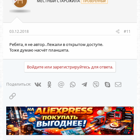
H
МЕСТНЫЙ СТАРОЖИЛА
ПРОВЕРЕННЫЙ
03.12.2018
#11
Ребята, я не автор. Лежали в открытом доступе.
Тоже думаю насчёт планшета.
Войдите или зарегистрируйтесь для ответа.
Vkontakte
Odnoklassniki
Mail.ru
WhatsApp
Telegram
Viber
Skype
Электрон
Поделиться:
Ссылка