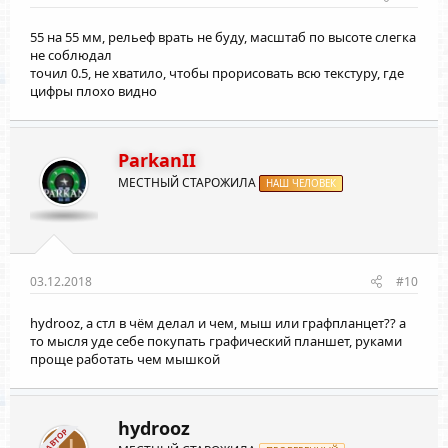
55 на 55 мм, рельеф врать не буду, масштаб по высоте слегка
не соблюдал
точил 0.5, не хватило, чтобы прорисовать всю текстуру, где
цифры плохо видно
ParkanII
МЕСТНЫЙ СТАРОЖИЛА
НАШ ЧЕЛОВЕК
03.12.2018
#10
hydrooz
, а стл в чём делал и чем, мыш или графпланцет?? а
то мысля уде себе покупать графический планшет, руками
проще работать чем мышкой
hydrooz
АВТОР