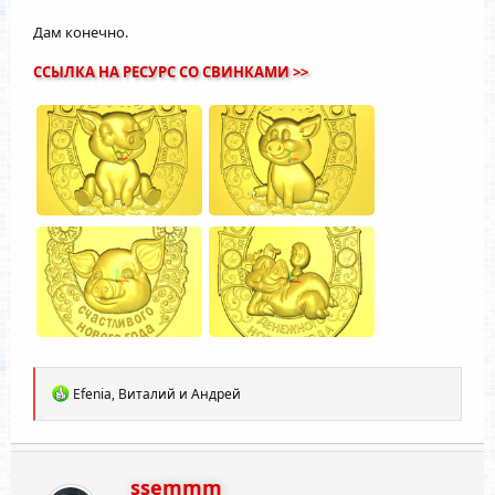
Дам конечно.
ССЫЛКА НА РЕСУРС СО СВИНКАМИ >>
Р
Efenia
,
Виталий
и
Андрей
е
а
к
ц
и
ssemmm