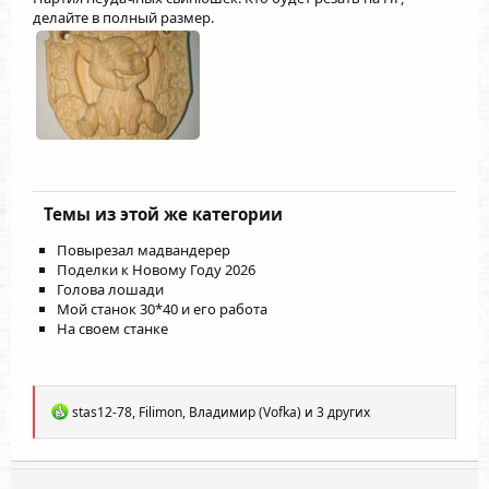
делайте в полный размер.
Темы из этой же категории
Повырезал мадвандерер
Поделки к Новому Году 2026
Голова лошади
Мой станок 30*40 и его работа
На своем станке
Р
stas12-78
,
Filimon
,
Владимир (Vofka)
и 3 других
е
а
к
ц