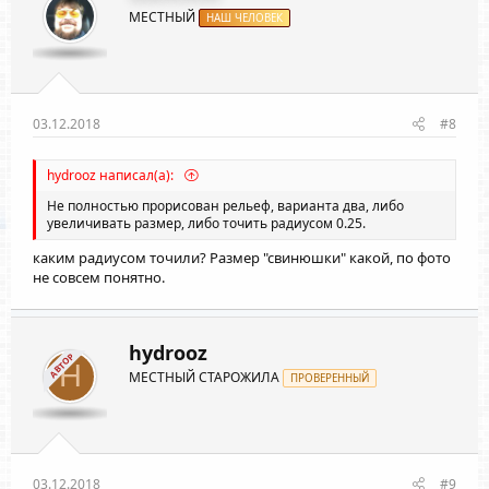
и
МЕСТНЫЙ
:
НАШ ЧЕЛОВЕК
03.12.2018
#8
hydrooz написал(а):
Не полностью прорисован рельеф, варианта два, либо
увеличивать размер, либо точить радиусом 0.25.
каким радиусом точили? Размер "свинюшки" какой, по фото
не совсем понятно.
hydrooz
АВТОР
H
МЕСТНЫЙ СТАРОЖИЛА
ПРОВЕРЕННЫЙ
03.12.2018
#9