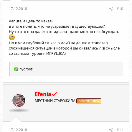
17.12.2018
#10
Vanuta
, а цель то какая?
в итоге понять, что не устраивает в существующей?
Ну то что она далека от идеала - даже можно не обсуждать
Но в чем глубокий смысл в мач3 на данном этапе и в
сложившейся ситуации в которой Вы оказались ? (в смысле
со станком - уровня ИГРУШКА)
Р
hydrooz
е
а
к
ц
и
Efenia
и
МЕСТНЫЙ СТАРОЖИЛА
:
НАШ ЧЕЛОВЕК
17.12.2018
#11