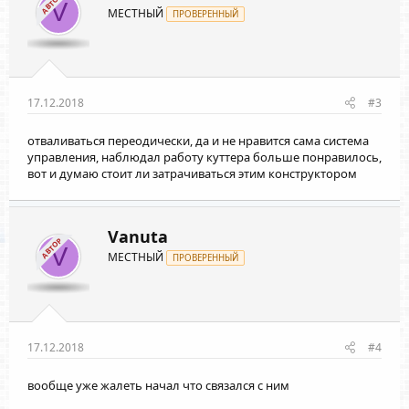
АВТОР
и
V
МЕСТНЫЙ
:
ПРОВЕРЕННЫЙ
17.12.2018
#3
отваливаться переодически, да и не нравится сама система
управления, наблюдал работу куттера больше понравилось,
вот и думаю стоит ли затрачиваться этим конструктором
Vanuta
АВТОР
V
МЕСТНЫЙ
ПРОВЕРЕННЫЙ
17.12.2018
#4
вообще уже жалеть начал что связался с ним