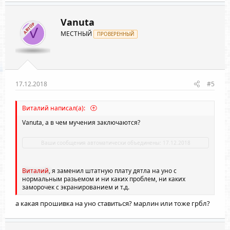
Vanuta
АВТОР
V
МЕСТНЫЙ
ПРОВЕРЕННЫЙ
17.12.2018
#5
Виталий написал(а):
Vanuta
, а в чем мучения заключаются?
Ваши сообщения автоматически объединены:
17.12.2018
Виталий
, я заменил штатную плату дятла на уно с
нормальным разьемом и ни каких проблем, ни каких
заморочек с экранированием и т.д.
а какая прошивка на уно ставиться? марлин или тоже грбл?