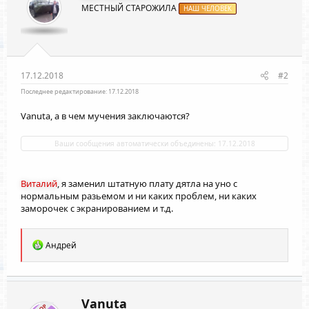
МЕСТНЫЙ СТАРОЖИЛА
НАШ ЧЕЛОВЕК
17.12.2018
#2
Последнее редактирование:
17.12.2018
Vanuta
, а в чем мучения заключаются?
Ваши сообщения автоматически объединены:
17.12.2018
Виталий
, я заменил штатную плату дятла на уно с
нормальным разьемом и ни каких проблем, ни каких
заморочек с экранированием и т.д.
Р
Андрей
е
а
к
ц
и
Vanuta