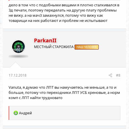
дело в том что с подобными вещами я плотно сталкивался в
3д печати, поэтому переделать на другую плату проблемы
не вижу. а на мач3 замахнулся, потому что вижу как
товарищи на них работают и проблем не испытывают
ParkanII
МЕСТНЫЙ СТАРОЖИЛА
НАШ ЧЕЛОВЕК
17.12.2018
#8
Vanuta
, я думаю что ЛПТ вы намучаетесь не меньше, а то и
больше, потому что переходники ЛПТ УСБ хреновые, а норм
комп с ЛПТ найти трудновато
Р
Андрей
е
а
к