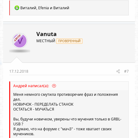
Р
Витaлий
,
Efenia
и
Виталий
е
а
к
ц
и
Vanuta
АВТОР
и
V
МЕСТНЫЙ
:
ПРОВЕРЕННЫЙ
17.12.2018
#7
Андрей написал(а):
Меня немного смутила противоречие фраз и положения
дел.
НОВИЧОК - ПЕРЕДЕЛАТЬ СТАНОК
ОСТАТЬСЯ - МУЧАТьСЯ
Вы, будучи новичком, уверены что мучения только в GRBL-
USB ?
Я думаю, что на форуме с "мач3" - тоже хватает своих
мучеников.