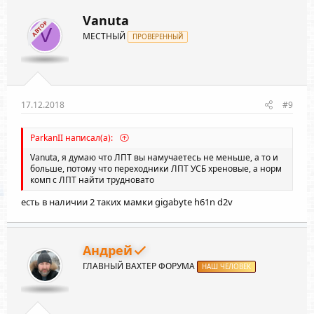
ц
и
Vanuta
АВТОР
и
V
МЕСТНЫЙ
:
ПРОВЕРЕННЫЙ
17.12.2018
#9
ParkanII написал(а):
Vanuta
, я думаю что ЛПТ вы намучаетесь не меньше, а то и
больше, потому что переходники ЛПТ УСБ хреновые, а норм
комп с ЛПТ найти трудновато
есть в наличии 2 таких мамки gigabyte h61n d2v
Андрей
ГЛАВНЫЙ ВАХТЕР ФОРУМА
НАШ ЧЕЛОВЕК