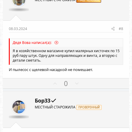
т
НАШ ЧЕЛОВЕК
т
и
и
в
в
н
н
ы
ы
08.03.2024
#8
й
й
г
г
Дядя Вова написал(а):
о
о
Я в хозяйственном магазине купил малярных кисточек по 15
л
л
руб пару штук. Одну для направляющих и винта, а вторую с
детали сметать.
о
о
с
с
И пылесос с щелевой насадкой не помешает.
П
Н
0
о
е
з
г
Бор33
и
а
МЕСТНЫЙ СТАРОЖИЛА
т
ПРОВЕРЕННЫЙ
т
и
и
в
в
н
н