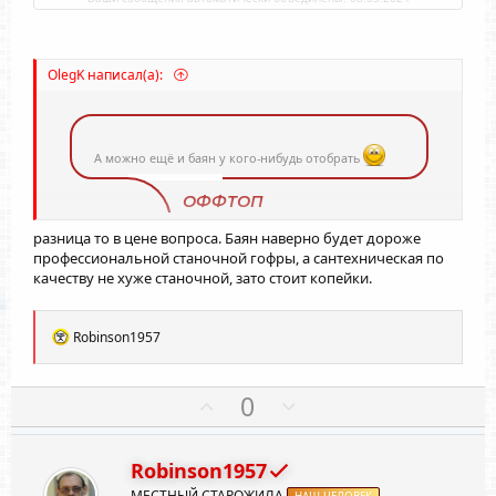
OlegK написал(а):
А можно ещё и баян у кого-нибудь отобрать
ОФФТОП
разница то в цене вопроса. Баян наверно будет дороже
Нажмите для раскрытия...
профессиональной станочной гофры, а сантехническая по
качеству не хуже станочной, зато стоит копейки.
Р
Robinson1957
е
а
к
П
Н
0
ц
о
е
и
и
з
г
:
Robinson1957
и
а
МЕСТНЫЙ СТАРОЖИЛА