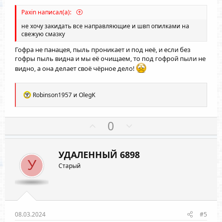
й
й
г
г
Paxin написал(а):
о
о
не хочу закидать все направляющие и швп опилками на
л
л
свежую смазку
о
о
Гофра не панацея, пыль проникает и под неё, и если без
с
с
гофры пыль видна и мы её очищаем, то под гофрой пыли не
видно, а она делает своё чёрное дело!
Р
Robinson1957
и
OlegK
е
а
к
П
Н
0
ц
о
е
и
и
з
г
:
УДАЛЕННЫЙ 6898
и
а
У
Старый
т
т
и
и
в
в
н
н
ы
ы
08.03.2024
#5