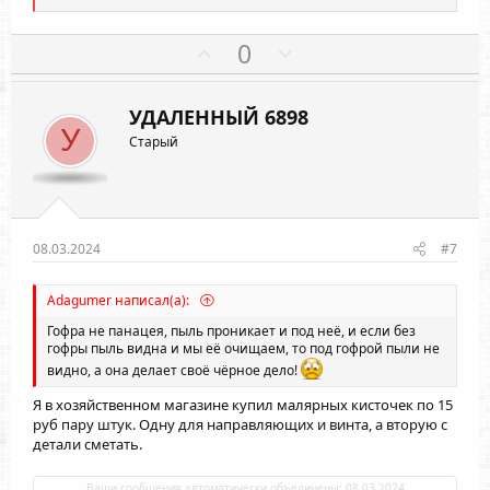
е
а
к
П
Н
0
ц
о
е
и
и
з
г
:
УДАЛЕННЫЙ 6898
и
а
У
Старый
т
т
и
и
в
в
н
н
ы
ы
08.03.2024
#7
й
й
г
г
Adagumer написал(а):
о
о
Гофра не панацея, пыль проникает и под неё, и если без
л
л
гофры пыль видна и мы её очищаем, то под гофрой пыли не
видно, а она делает своё чёрное дело!
о
о
с
с
Я в хозяйственном магазине купил малярных кисточек по 15
руб пару штук. Одну для направляющих и винта, а вторую с
детали сметать.
Ваши сообщения автоматически объединены:
08.03.2024