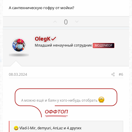
й
й
А сантехническую гофру от мойки?
г
г
о
о
П
Н
0
л
л
о
е
о
о
з
г
с
с
OlegK
и
а
Младший ненаучный сотрудник
т
т
МОДЕРАТОР
и
и
в
в
н
н
ы
ы
08.03.2024
#6
й
й
г
г
о
о
А можно ещё и баян у кого-нибудь отобрать
л
л
о
о
ОФФТОП
с
с
Р
Vlad-I-Mir
,
demyuri
,
AnLaz
и 4 других