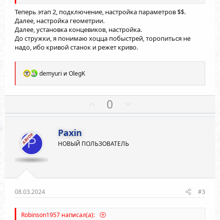
Теперь этап 2, подключение, настройка параметров $$.
Далее, настройка геометрии.
Далее, установка концевиков, настройка.
До стружки, я понимаю хоцца побыстрей, торопиться не
надо, ибо кривой станок и режет криво.
Р
demyuri
и
OlegK
е
а
к
П
Н
0
ц
о
е
и
и
з
г
:
Paxin
и
а
АВТОР
P
НОВЫЙ ПОЛЬЗОВАТЕЛЬ
т
т
и
и
в
в
н
н
ы
ы
08.03.2024
#3
й
й
г
г
Robinson1957 написал(а):