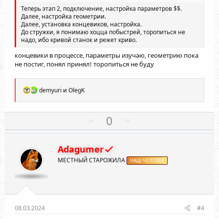
о
о
Теперь этап 2, подключение, настройка параметров $$.
л
л
Далее, настройка геометрии.
Далее, установка концевиков, настройка.
о
о
До стружки, я понимаю хоцца побыстрей, торопиться не
с
с
надо, ибо кривой станок и режет криво.
концевики в процессе, параметры изучаю, геометрию пока
не постиг, понял принял! торопиться не буду
Р
demyuri
и
OlegK
е
а
к
П
Н
0
ц
о
е
и
и
з
г
:
Adagumer
и
а
МЕСТНЫЙ СТАРОЖИЛА
т
НАШ ЧЕЛОВЕК
т
и
и
в
в
н
н
ы
ы
08.03.2024
#4