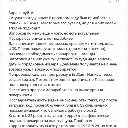
25.05.2026
#1
Здравствуйте.
Ситуация следующая: В прошлом году был приобретён
станок CNC 4540. Некоторые его ругают, но для моих целей
вполне подходит.
Вопросов по нему ещё много, но есть актуальный.
Постараюсь описать по-подробнее.
Для написания своих несложных программ я использовал
UGS. Теперь задача усложнилась (для меня, конечно),
возникла необходимость гравировать шильды.
Заготовки для них уже существуют, но туда надо вписать
даты и порядковые номера. Дремелем получается не очень,
возраст уже, Паркинсон подбирается.
Попробовал сделать программу в EstlCam. Написал текст,
создал код .cn. Потом с помощью пробника по Z выставил
ноль поверхности заготовки.
После чего программа заработала, но выше уровня
поверхности.
Последовательность видна на скриншотах: текст, код после
загрузки, код после обнуления. Вид в UGS специально
показан лицевой, что бы видеть работу по оси Z.
Кстати, в UGS работа выглядит корректно, а фактически
поднята примерно на высоту щупа. Пробовал
корректировать эту высоту с помощью G92 Z19.28, но что-то