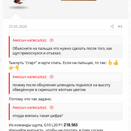
т
т
и
и
в
в
н
н
ы
ы
25.05.2026
#4
й
й
г
г
Амосыч написал(а):
о
о
Объясните на пальцах что нужно сделать после того, как
л
л
щуп прикоснулся и отъехал.
о
о
Тыкнуть "старт" и идти спать. Если на пальцах, то так:
с
с
Амосыч написал(а):
почему после обнуления шпиндель поднялся на высоту
обведённую в скриншоте жёлтым цветом
Потому что так задано.
Амосыч написал(а):
откуда взялась такая цифра?
Из команды щупа, G10 L20 P1
Z18.563
Изучайте матчасть, чтобы не плутать в трех соснах.