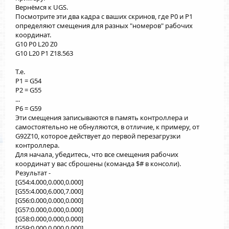
Вернёмся к UGS.
Посмотрите эти два кадра с ваших скринов, где P0 и P1
определяют смещения для разных "номеров" рабочих
координат.
G10 P0 L20 Z0
G10 L20 P1 Z18.563
Т.е.
P1 = G54
P2 = G55
...
P6 = G59
Эти смещения записываются в память контроллера и
самостоятельно не обнуляются, в отличие, к примеру, от
G92Z10, которое действует до первой перезагрузки
контроллера.
Для начала, убедитесь, что все смещения рабочих
координат у вас сброшены (команда $# в консоли).
Результат -
[G54:4.000,0.000,0.000]
[G55:4.000,6.000,7.000]
[G56:0.000,0.000,0.000]
[G57:0.000,0.000,0.000]
[G58:0.000,0.000,0.000]
[G59:0.000,0.000,0.000]