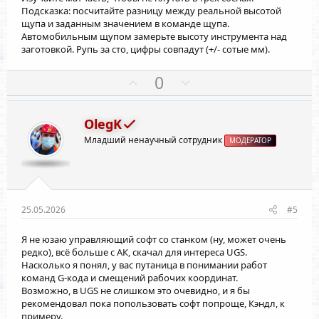
Подсказка: посчитайте разницу между реальной высотой
щупа и заданным значением в команде щупа.
Автомобильным щупом замерьте высоту инструмента над
заготовкой. Рупь за сто, цифры совпадут (+/- сотые мм).
П
Н
0
о
е
з
г
OlegK
и
а
Младший ненаучный сотрудник
т
т
МОДЕРАТОР
и
и
в
в
н
н
ы
ы
25.05.2026
#5
й
й
Я не юзаю управляющий софт со станком (ну, может очень
г
г
редко), всё больше с АК, скачал для интереса UGS.
о
о
Насколько я понял, у вас путаница в понимании работ
л
л
команд G-кода и смещений рабочих координат.
о
о
Возможно, в UGS не слишком это очевидно, и я бы
рекомендовал пока попользовать софт попроще, Кэндл, к
с
с
примеру.