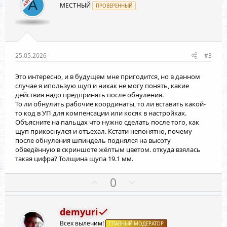
АВТОР
А
МЕСТНЫЙ
ПРОВЕРЕННЫЙ
т
т
и
и
в
в
н
н
ы
ы
25.05.2026
#3
й
й
Это интересно, и в будущем мне пригодится, но в данном
г
г
случае я ипользую щуп и никак не могу понять, какие
о
о
действия надо предпринять после обнуления.
л
л
То ли обнулить рабочие координаты, то ли вставить какой-
о
о
то код в УП для компенсации или косяк в настройках.
Объясните на пальцах что нужно сделать после того, как
с
с
щуп прикоснулся и отъехал. Кстати непонятно, почему
после обнуления шпиндель поднялся на высоту
обведённую в скриншоте жёлтым цветом. откуда взялась
такая цифра? Толщина щупа 19.1 мм.
П
Н
0
о
е
з
г
demyuri
и
а
Всех вылечим!
ГЛАВНЫЙ МОДЕРАТОР