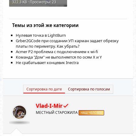
322.3 KB · Просмотры: 23
Темы из этой же категории
Нулевая точка в LightBurn
Grber2GCode при создании УП карман задает обрезку
платы по периметру. Как убрать?
Acmer P2 проблема с подключением к wi-fi
Команда "Дом" не выполняется по осям Х и Y
Не срабатывает концевик Inectra
Сортировка по дате
Сортировка по голосам
Vlad-I-Mir
МЕСТНЫЙ СТАРОЖИЛА
НАШ ЧЕЛОВЕК