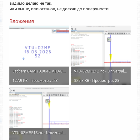
видимо делаю не так,
или выше, или останов, не доехав до поверхности.
Вложения
Estlcam CAM 13.004C VTU-02MP.E13.E12 21.05.2026 15_37_18.png
VTU-02MP.E13.nc - Universal Gcode Platform (Версия 2.0-SNAPSHOT _ 2025-05-27) 21.05.2026 15_44...png
127.9 KB · Просмотры: 23
329.8 KB · Просмотры: 23
VTU-02MP.E13.nc - Universal Gcode Platform (Версия 2.0-SNAPSHOT _ 2025-05-27) 21.05.2026 15_48...png