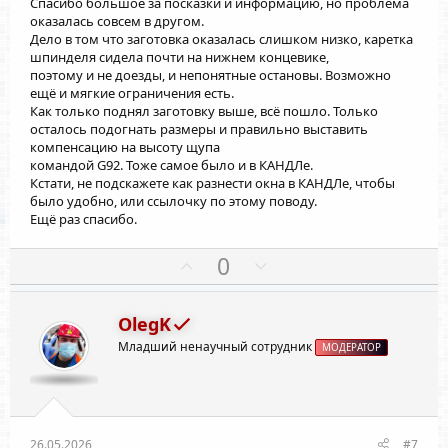
Спасибо большое за посказки и информацию, но проблема
г
г
оказалась совсем в другом.
о
о
Дело в том что заготовка оказалась слишком низко, каретка
л
л
шпинделя сидела почти на нижнем концевике,
о
о
поэтому и не доезды, и непонятные остановы. Возможно
ещё и мягкие ограничения есть.
с
с
Как только поднял заготовку выше, всё пошло. Только
осталось подогнать размеры и правильно выставить
компенсацию на высоту щупа
командой G92. Тоже самое было и в КАНДЛе.
Кстати, не подскажете как разнести окна в КАНДЛе, чтобы
было удобно, или ссылочку по этому поводу.
Ещё раз спасибо.
П
Н
0
о
е
з
г
OlegK
и
а
Младший ненаучный сотрудник
т
т
МОДЕРАТОР
и
и
в
в
н
н
26.05.2026
#7