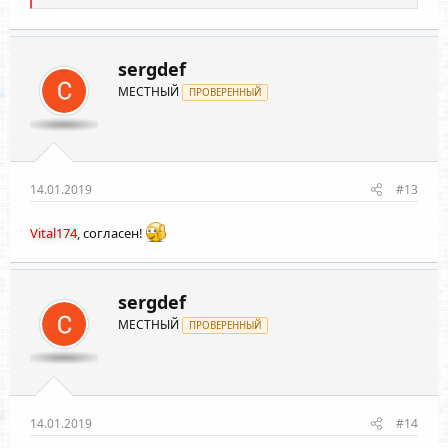
а
к
ц
и
sergdef
и
МЕСТНЫЙ
:
ПРОВЕРЕННЫЙ
14.01.2019
#13
Vital174
, согласен!
sergdef
МЕСТНЫЙ
ПРОВЕРЕННЫЙ
14.01.2019
#14