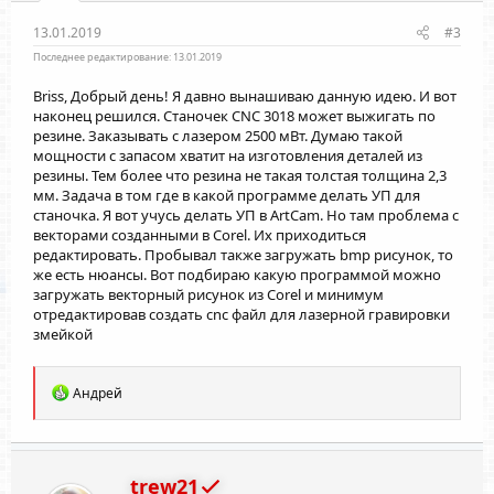
13.01.2019
#3
Последнее редактирование:
13.01.2019
Briss
, Добрый день! Я давно вынашиваю данную идею. И вот
наконец решился. Станочек CNC 3018 может выжигать по
резине. Заказывать с лазером 2500 мВт. Думаю такой
мощности с запасом хватит на изготовления деталей из
резины. Тем более что резина не такая толстая толщина 2,3
мм. Задача в том где в какой программе делать УП для
станочка. Я вот учусь делать УП в ArtCam. Но там проблема с
векторами созданными в Corel. Их приходиться
редактировать. Пробывал также загружать bmp рисунок, то
же есть нюансы. Вот подбираю какую программой можно
загружать векторный рисунок из Corel и минимум
отредактировав создать cnc файл для лазерной гравировки
змейкой
Р
Андрей
е
а
к
ц
и
trew21