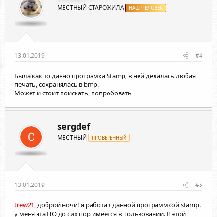
и
МЕСТНЫЙ СТАРОЖИЛА
:
НАШ ЧЕЛОВЕК
13.01.2019
#4
Была как то давно програмка Stamp, в ней делалась любая
печать, сохранялась в bmp.
Может и стоит поискать, попробовать
sergdef
МЕСТНЫЙ
ПРОВЕРЕННЫЙ
13.01.2019
#5
trew21
, доброй ночи! я работал данной программкой stamp.
у меня эта ПО до сих пор имеется в пользовании. В этой