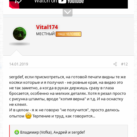
Vital174
МЕСТНЫЙ
НАШ ЧЕЛОВЕК
14.01.2019
#12
sergdef
, если присмотреться, на готовой печати видны те же
косяки которые и я получил - не ровные края, на видео это
не так заметно, а когда в руках держишь сразу в глаза
бросается, особенно на мелких деталях. Хотя я резал просто
с рисунка штампы, вроде "копия верна" и т.д. И на оснастку
не клеил.
И в целом - я ж не говорю "не получится", просто делюсь
опытом
Терпение и труд, как говорится...
Р
Владимир (Vofka)
,
Андрей
и
sergdef
е