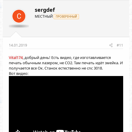
ц
и
sergdef
и
МЕСТНЫЙ
:
ПРОВЕРЕННЫЙ
14.01.2019
#11
Vital174
, добрый день! Есть видео, где изготавливается
печать обычным лазером, не СО2. Там печать идёт змейка. И
получается все Ок. Станок естественно не cnc 3018.
Вот видео: