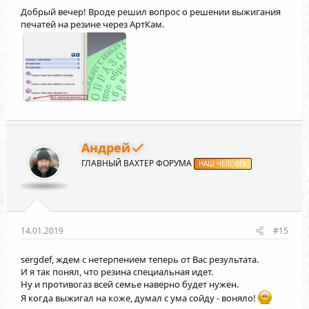
Добрый вечер! Вроде решил вопрос о решении выжигания
печатей на резине через АртКам.
Андрей
ГЛАВНЫЙ ВАХТЕР ФОРУМА
НАШ ЧЕЛОВЕК
14.01.2019
#15
sergdef
, ждем с нетерпением теперь от Вас результата.
И я так понял, что резина специальная идет.
Ну и противогаз всей семье наверно будет нужен.
Я когда выжигал на коже, думал с ума сойду - воняло!