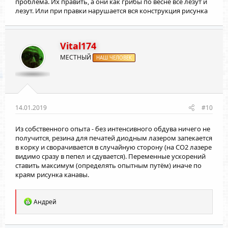
проблема. Их править, а они как грибы по весне все лезут и
лезут. Или при правки нарушается вся конструкция рисунка
Vital174
МЕСТНЫЙ
НАШ ЧЕЛОВЕК
14.01.2019
#10
Из собственного опыта - без интенсивного обдува ничего не
получится, резина для печатей диодным лазером запекается
в корку и сворачивается в случайную сторону (на СО2 лазере
видимо сразу в пепел и сдувается). Переменные ускорений
ставить максимум (определять опытным путём) иначе по
краям рисунка канавы.
Р
Андрей
е
а
к