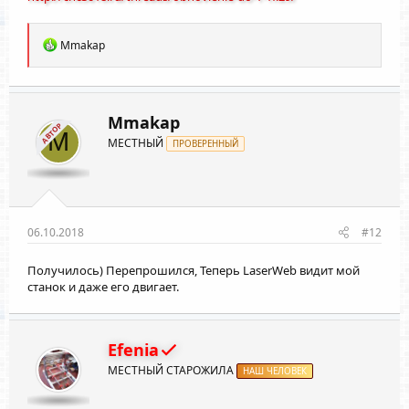
Р
Mmakap
е
а
к
ц
и
Mmakap
АВТОР
и
M
МЕСТНЫЙ
:
ПРОВЕРЕННЫЙ
06.10.2018
#12
Получилось) Перепрошился, Теперь LaserWeb видит мой
станок и даже его двигает.
Efenia
МЕСТНЫЙ СТАРОЖИЛА
НАШ ЧЕЛОВЕК