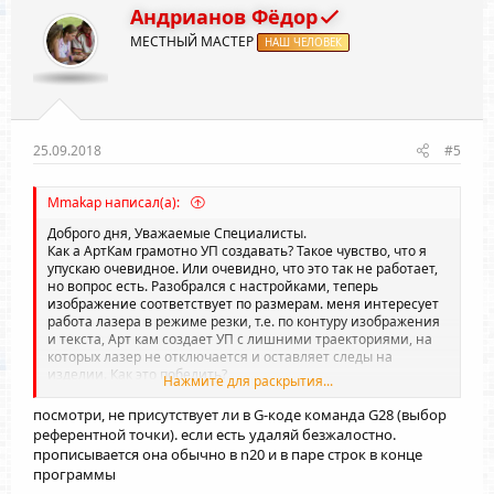
Андрианов Фёдор
МЕСТНЫЙ МАСТЕР
НАШ ЧЕЛОВЕК
25.09.2018
#5
Mmakap написал(а):
Доброго дня, Уважаемые Специалисты.
Как а АртКам грамотно УП создавать? Такое чувство, что я
упускаю очевидное. Или очевидно, что это так не работает,
но вопрос есть. Разобрался с настройками, теперь
изображение соответствует по размерам. меня интересует
работа лазера в режиме резки, т.е. по контуру изображения
и текста, Арт кам создает УП с лишними траекториями, на
которых лазер не отключается и оставляет следы на
изделии. Как это победить?
Нажмите для раскрытия...
АртКам 2018. На изображении квадрат, круг и пятиугольник.
остальное лишнее)
посмотри, не присутствует ли в G-коде команда G28 (выбор
референтной точки). если есть удаляй безжалостно.
прописывается она обычно в n20 и в паре строк в конце
программы