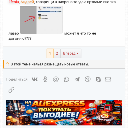
Efenia
,
Андрей
, товарищи а нахрена тогда а врткаме кнопка
лазер
может я что то не
догоняю????
1
2
Вперёд
В этой теме нельзя размещать новые ответы.
Vkontakte
Odnoklassniki
Mail.ru
WhatsApp
Telegram
Viber
Skype
Электрон
Поделиться:
Ссылка