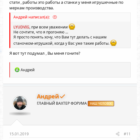
стати , работы это работы а станки у меня игрушечные по
меркам производства.
Андрей написал(а):
LYUDVIG
, при всем уважении
Не сочтите, что я прогоняю ...
Я просто понять хочу, что Вам тут делать с нашим
станочком-игрушкой, когда у Вас уже такие работы.
Я вот тут подумал , Вы меня гоните?
Р
Андрей
е
а
к
ц
и
Андрей
и
ГЛАВНЫЙ ВАХТЕР ФОРУМА
:
НАШ ЧЕЛОВЕК
15.01.2019
#11