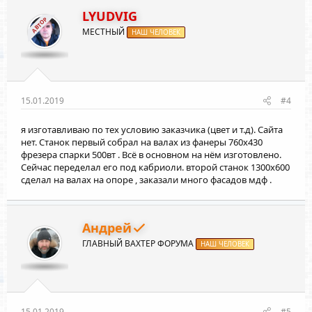
ц
и
LYUDVIG
АВТОР
и
МЕСТНЫЙ
:
НАШ ЧЕЛОВЕК
15.01.2019
#4
я изготавливаю по тех условию заказчика (цвет и т.д). Сайта
нет. Станок первый собрал на валах из фанеры 760х430
фрезера спарки 500вт . Всё в основном на нём изготовлено.
Сейчас переделал его под кабриоли. второй станок 1300х600
сделал на валах на опоре , заказали много фасадов мдф .
Андрей
ГЛАВНЫЙ ВАХТЕР ФОРУМА
НАШ ЧЕЛОВЕК
15.01.2019
#5