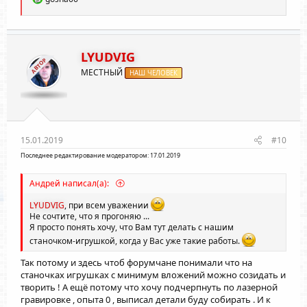
е
а
к
ц
и
LYUDVIG
АВТОР
и
МЕСТНЫЙ
:
НАШ ЧЕЛОВЕК
15.01.2019
#10
Последнее редактирование модератором:
17.01.2019
Андрей написал(а):
LYUDVIG
, при всем уважении
Не сочтите, что я прогоняю ...
Я просто понять хочу, что Вам тут делать с нашим
станочком-игрушкой, когда у Вас уже такие работы.
Так потому и здесь чтоб форумчане понимали что на
станочках игрушках с минимум вложений можно созидать и
творить ! А ещё потому что хочу подчерпнуть по лазерной
гравировке , опыта 0 , выписал детали буду собирать . И к