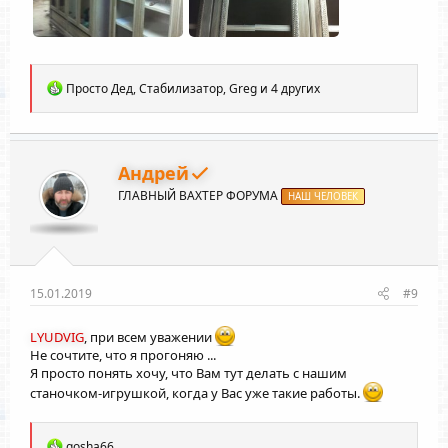
Р
Просто Дед
,
Стабилизатор
,
Greg
и 4 других
е
а
к
ц
и
Андрей
и
ГЛАВНЫЙ ВАХТЕР ФОРУМА
:
НАШ ЧЕЛОВЕК
15.01.2019
#9
LYUDVIG
, при всем уважении
Не сочтите, что я прогоняю ...
Я просто понять хочу, что Вам тут делать с нашим
станочком-игрушкой, когда у Вас уже такие работы.
Р
gosha66