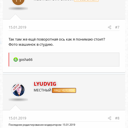
15.01.2019
#7
Так там же ещё поворотная ось как я понимаю стоит?
Фото машинок в студию.
Р
gosha66
е
а
к
ц
и
LYUDVIG
АВТОР
и
МЕСТНЫЙ
:
НАШ ЧЕЛОВЕК
15.01.2019
#8
Последнее редактирование модератором:
15.01.2019