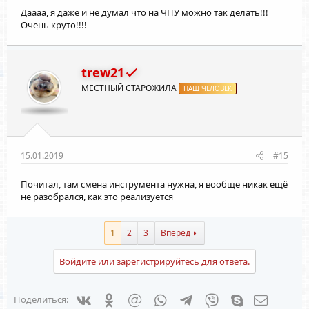
Даааа, я даже и не думал что на ЧПУ можно так делать!!!
Очень круто!!!!
trew21
МЕСТНЫЙ СТАРОЖИЛА
НАШ ЧЕЛОВЕК
15.01.2019
#15
Почитал, там смена инструмента нужна, я вообще никак ещё
не разобрался, как это реализуется
1
2
3
Вперёд
Войдите или зарегистрируйтесь для ответа.
Vkontakte
Odnoklassniki
Mail.ru
WhatsApp
Telegram
Viber
Skype
Электрон
Поделиться: