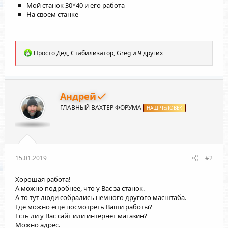
Мой станок 30*40 и его работа
На своем станке
Р
Просто Дед
,
Стабилизатор
,
Greg
и 9 других
е
а
к
ц
и
Андрей
и
ГЛАВНЫЙ ВАХТЕР ФОРУМА
:
НАШ ЧЕЛОВЕК
15.01.2019
#2
Хорошая работа!
А можно подробнее, что у Вас за станок.
А то тут люди собрались немного другого масштаба.
Где можно еще посмотреть Ваши работы?
Есть ли у Вас сайт или интернет магазин?
Можно адрес.