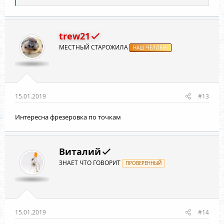
е
а
к
ц
и
trew21
и
МЕСТНЫЙ СТАРОЖИЛА
:
НАШ ЧЕЛОВЕК
15.01.2019
#13
Интересна фрезеровка по точкам
Витaлий
ЗНАЕТ ЧТО ГОВОРИТ
ПРОВЕРЕННЫЙ
15.01.2019
#14