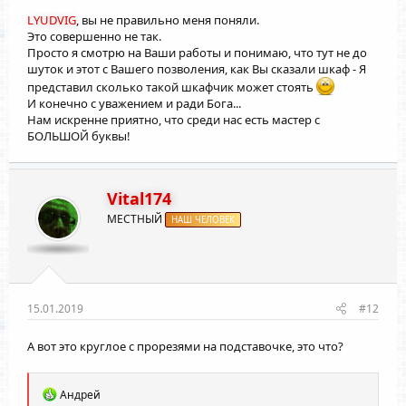
LYUDVIG
, вы не правильно меня поняли.
Это совершенно не так.
Просто я смотрю на Ваши работы и понимаю, что тут не до
шуток и этот с Вашего позволения, как Вы сказали шкаф - Я
представил сколько такой шкафчик может стоять
И конечно с уважением и ради Бога...
Нам искренне приятно, что среди нас есть мастер с
БОЛЬШОЙ буквы!
Vital174
МЕСТНЫЙ
НАШ ЧЕЛОВЕК
15.01.2019
#12
А вот это круглое с прорезями на подставочке, это что?
Р
Андрей