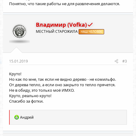
Понятно, что такие работы не для развлечения делаются.
Владимир (Vofka)
МЕСТНЫЙ СТАРОЖИЛА
НАШ ЧЕЛОВЕК
15.01.2019
#3
Круто!
Но как по мне, так если не видно дерево - не комильфо.
От дерева тепло, а если оно закрыто то тепло прячется.
Не в обиду, это только моё ИМХО.
Круто, реально круто!
Спасибо за фотки.
Р
Андрей
е
а
к