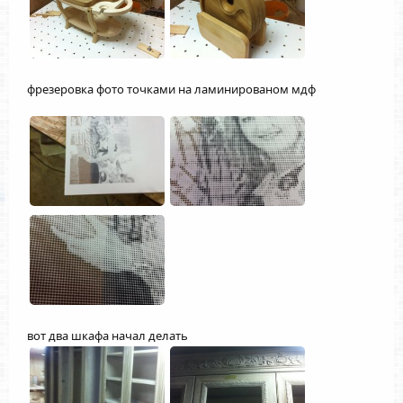
фрезеровка фото точками на ламинированом мдф
вот два шкафа начал делать