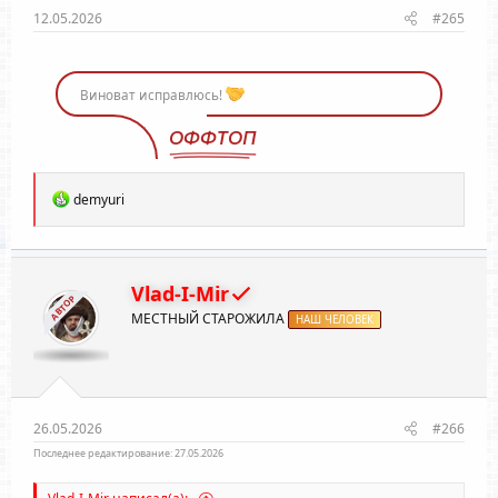
12.05.2026
#265
Виноват исправлюсь!
ОФФТОП
Р
demyuri
е
а
к
ц
и
Vlad-I-Mir
АВТОР
и
МЕСТНЫЙ СТАРОЖИЛА
:
НАШ ЧЕЛОВЕК
26.05.2026
#266
Последнее редактирование:
27.05.2026