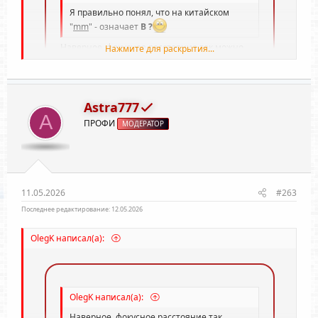
Я правильно понял, что на китайском
"
mm
" - означает
В ?
Наверное, фокусное расстояние так можно
Нажмите для раскрытия...
переключать, насколько я понял...
ОФФТОП
Astra777
Нажмите для раскрытия...
A
ПРОФИ
МОДЕРАТОР
11.05.2026
#263
Последнее редактирование:
12.05.2026
OlegK написал(а):
OlegK написал(а):
Наверное, фокусное расстояние так