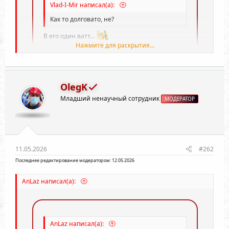
Vlad-I-Mir написал(а):
Как то долговато, не?
В его один ватт...
Нажмите для раскрытия...
Ваши сообщения автоматически объединены:
11.05.2026
OlegK
Нажмите для раскрытия...
Astra777 написал(а):
Младший ненаучный сотрудник
МОДЕРАТОР
Я правильно понял, что на китайском "
mm
" -
означает
В ?
11.05.2026
#262
Последнее редактирование модератором:
12.05.2026
ОФФТОП
Нажмите для раскрытия...
AnLaz написал(а):
AnLaz написал(а):