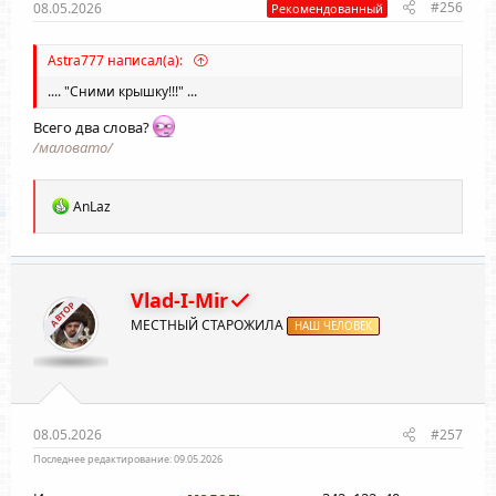
#256
08.05.2026
Рекомендованный
Astra777 написал(а):
.... "Сними крышку!!!" ...
Всего два слова?
/маловато/
Р
AnLaz
е
а
к
ц
и
Vlad-I-Mir
АВТОР
и
МЕСТНЫЙ СТАРОЖИЛА
:
НАШ ЧЕЛОВЕК
08.05.2026
#257
Последнее редактирование:
09.05.2026