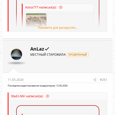
Astra777 написал(а):
Нажмите для раскрытия...
....Текст Симферополь 1 час 15 минут, само
панно 7 часов 20 минут.....
AnLaz
Нажмите для раскрытия...
МЕСТНЫЙ СТАРОЖИЛА
ПРОВЕРЕННЫЙ
Как то долговато, не?
ОФФТОП
11.05.2026
#261
Последнее редактирование модератором:
12.05.2026
Vlad-I-Mir написал(а):