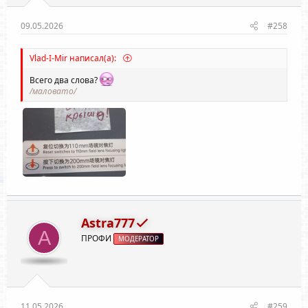
09.05.2026
#258
Vlad-I-Mir написал(а):
Всего два слова?
/маловато/
Astra777
A
ПРОФИ
МОДЕРАТОР
11.05.2026
#259