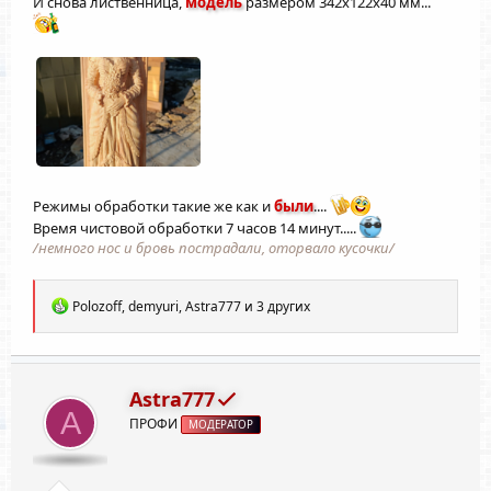
И снова лиственница,
модель
размером 342х122х40 мм...
Режимы обработки такие же как и
были
....
Время чистовой обработки 7 часов 14 минут.....
/немного нос и бровь пострадали, оторвало кусочки/
Р
Polozoff
,
demyuri
,
Astra777
и 3 других
е
а
к
ц
и
Astra777
и
A
ПРОФИ
:
МОДЕРАТОР