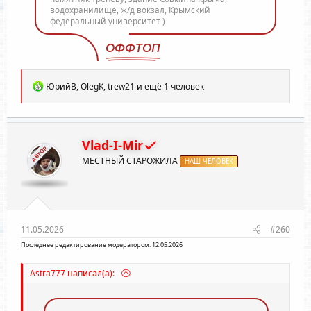
водохранилище, ж/д вокзал, Крымский
федеральный университет )
ОФФТОП
Р
ЮрийВ
,
OlegK
,
trew21
и ещё 1 человек
е
а
к
ц
и
Vlad-I-Mir
АВТОР
и
МЕСТНЫЙ СТАРОЖИЛА
:
НАШ ЧЕЛОВЕК
11.05.2026
#260
Последнее редактирование модератором:
12.05.2026
Astra777 написал(а):