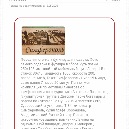
Последнее редактирование:
12.05.2026
Передняя стенка к футляру для подарка. Фото
самого подарка и футляра в сборе чуть позже.
250х125 мм, хвойный мебельный щит. Лазер 1 Вт,
станок 30х40, мощность 1000, скорость 200,
разрешение 8, Текст Симферополь 1 час 15 минут,
само панно 7 часов 20 минут. Панно- моя
компиляция по мотивам линогравюр
симферопольского художника Анатолия Лазаренко,
(скульптурная группа в Детском парке богатырь и
голова по Лукоморью Пушкина и памятник его,
Суворовский спуск, танка Т-34, кинотеатр
Симферополь, кухня графа Воронцова,
Академический Русский театр Горького,
историческое здание, памятник Ленина на
одноименной площади, дворец Пионеров ,
памятник Тренёву, здание Совмина Крыма,