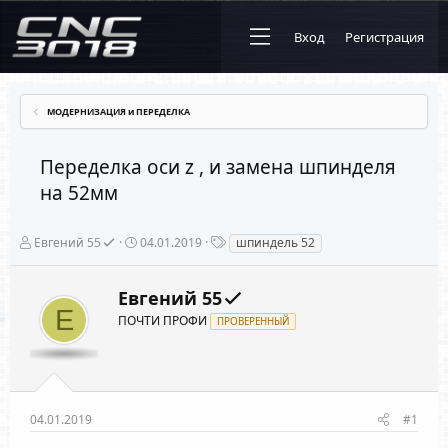
Вход
Регистрация
МОДЕРНИЗАЦИЯ и ПЕРЕДЕЛКА
Переделка оси z , и замена шпинделя
на 52мм
А
Д
Т
Евгений 55
04.01.2019
шпиндель 52
в
а
е
т
т
г
о
а
и
Евгений 55
р
н
Е
т
ПОЧТИ ПРОФИ
а
ПРОВЕРЕННЫЙ
е
ч
м
а
ы
л
а
04.01.2019
#1