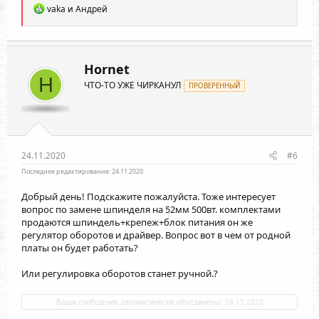
Р
vaka
и
Андрей
е
а
к
ц
и
Hornet
и
H
ЧТО-ТО УЖЕ ЧИРКАНУЛ
:
ПРОВЕРЕННЫЙ
24.11.2020
#6
Последнее редактирование:
24.11.2020
Добрый день! Подскажите пожалуйста. Тоже интересует
вопрос по замене шпинделя на 52мм 500вт. комплектами
продаются шпиндель+крепеж+блок питания он же
регулятор оборотов и драйвер. Вопрос вот в чем от родной
платы он будет работать?
Или регулировка оборотов станет ручной.?
Ваши сообщения автоматически объединены:
24.11.2020