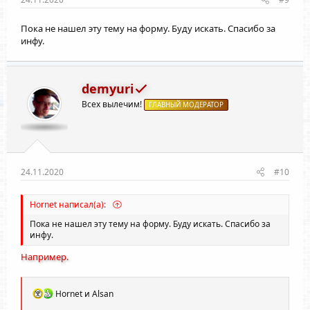
Пока не нашел эту тему на форму. Буду искать. Спасибо за
инфу.
demyuri
Всех вылечим!
ГЛАВНЫЙ МОДЕРАТОР
24.11.2020
#10
Hornet написал(а):
Пока не нашел эту тему на форму. Буду искать. Спасибо за
инфу.
Например.
Р
Hornet
и
Alsan
е