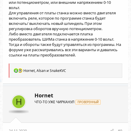
или потенциометром, или внешним напряжением 0-10
вольт.
Для управления от платы станка можно вместо двигателя
включить реле, которое по программе станка будет
включать/ выключать новый шпиндель При этом
регулировка оборотов вручную потенциометром.
Либо вместо двигателя подключается платка
преобразователь ШИМа станка в напряжение 0-10 вольт.
Тогда и обороты также будут управляться из программы. На
форуме уже рассматривались все эти варианты и давались
ссылки на платы преобразователей.
Р
Hornet
,
Alsan
и
SnakeKVC
е
а
к
ц
и
Hornet
и
H
ЧТО-ТО УЖЕ ЧИРКАНУЛ
:
ПРОВЕРЕННЫЙ
24.11.2020
#9