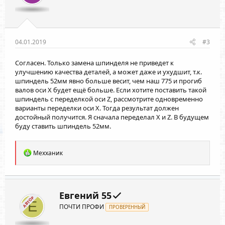
04.01.2019
#3
Согласен. Только замена шпинделя не приведет к
улучшению качества деталей, а может даже и ухудшит, т.к.
шпиндель 52мм явно больше весит, чем наш 775 и прогиб
валов оси Х будет ещё больше. Если хотите поставить такой
шпиндель с переделкой оси Z, рассмотрите одновременно
варианты переделки оси Х. Тогда результат должен
достойный получится. Я сначала переделал Х и Z. В будущем
буду ставить шпиндель 52мм.
Р
Мехханик
е
а
к
ц
и
Евгений 55
АВТОР
и
Е
ПОЧТИ ПРОФИ
:
ПРОВЕРЕННЫЙ