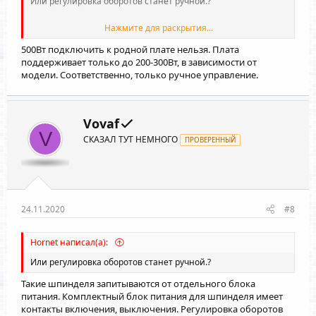
Или регулировка оборотов станет ручной.?
Нажмите для раскрытия...
Ваши сообщения автоматически объединены:
24.11.2020
500Вт подключить к родной плате нельзя. Плата
поддерживает только до 200-300Вт, в зависимости от
наверное не правильно изъяснился. подключить к родной
модели. Соответственно, только ручное управление.
плате можно будет или нет и управлять шпинделем из
программы или при такой замене он станет полностью
ручным режимом.
Vovaf
V
СКАЗАЛ ТУТ НЕМНОГО
ПРОВЕРЕННЫЙ
24.11.2020
#8
Hornet написал(а):
Или регулировка оборотов станет ручной.?
Такие шпинделя запитываются от отдельного блока
питания. Комплектный блок питания для шпинделя имеет
контакты включения, выключения. Регулировка оборотов