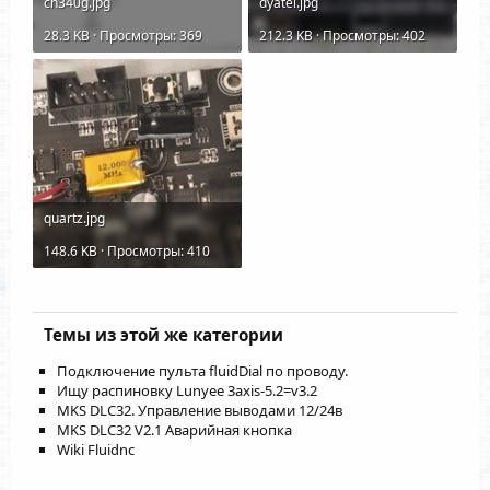
ch340g.jpg
dyatel.jpg
28.3 KB · Просмотры: 369
212.3 KB · Просмотры: 402
quartz.jpg
148.6 KB · Просмотры: 410
Темы из этой же категории
Подключение пульта fluidDial по проводу.
Ищу распиновку Lunyee 3axis-5.2=v3.2
MKS DLC32. Управление выводами 12/24в
MKS DLC32 V2.1 Аварийная кнопка
Wiki Fluidnc