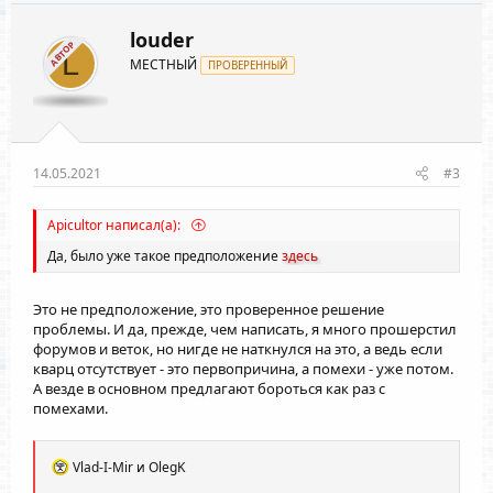
louder
АВТОР
L
МЕСТНЫЙ
ПРОВЕРЕННЫЙ
14.05.2021
#3
Apicultor написал(а):
Да, было уже такое предположение
здесь
Это не предположение, это проверенное решение
проблемы. И да, прежде, чем написать, я много прошерстил
форумов и веток, но нигде не наткнулся на это, а ведь если
кварц отсутствует - это первопричина, а помехи - уже потом.
А везде в основном предлагают бороться как раз с
помехами.
Р
Vlad-I-Mir
и
OlegK
е