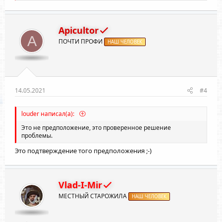
а
к
ц
и
Apicultor
и
A
ПОЧТИ ПРОФИ
:
НАШ ЧЕЛОВЕК
14.05.2021
#4
louder написал(а):
Это не предположение, это проверенное решение
проблемы.
Это подтверждение того предположения ;-)
Vlad-I-Mir
МЕСТНЫЙ СТАРОЖИЛА
НАШ ЧЕЛОВЕК