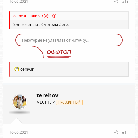
16.05.2021
#13
demyuri написал(а):
Уже все знают. Смотрим фото.
Некоторые не улавливают ниточку...
ОФФТОП
Р
demyuri
е
а
к
ц
и
terehov
и
МЕСТНЫЙ
:
ПРОВЕРЕННЫЙ
16.05.2021
#14