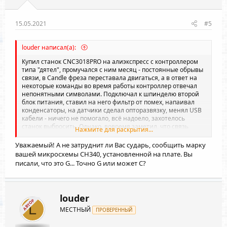
15.05.2021
#5
louder написал(а):
Купил станок CNC3018PRO на алиэкспресс с контроллером
типа "дятел", промучался с ним месяц - постоянные обрывы
связи, в Candle фреза переставала двигаться, а в ответ на
некоторые команды во время работы контроллер отвечал
непонятными символами. Подключал к шпинделю второй
блок питания, ставил на него фильтр от помех, напаивал
конденсаторы, на датчики сделал опторазвязку, менял USB
кабели - ничего не помогало, всё надоело, захотелось
станок выбросить. Однако, вовремя заметил, что связь
Нажмите для раскрытия...
пропадает и с отключенным шпинделем, то есть проблема
не в помехах.
Уважаемый! А не затруднит ли Вас сударь, сообщить марку
В итоге удалось вычислить причину всей этой фигни.
вашей микросхемы СН340, установленной на плате. Вы
Оказывается, китайцы "забыли" впаять кварцевый
писали, что это G... Точно G или может С?
резонатор на CH340G, по даташиту он ему положен на 7 и 8
ноге с конденсаторами 22пФ на землю. У меня вместо
кварца были просто 3 контактных площадки. Кварц я впаял
(у меня был, как раз с конденсаторами 20пФ на борту, корпус
louder
его на среднюю контактную площадку припаял), все
АВТОР
L
проблемы сразу пропали: теперь работают любые USB
МЕСТНЫЙ
ПРОВЕРЕННЫЙ
кабели, даже 5-метровый пробовал, всё стабильно и без
зависаний. Рекомендую.