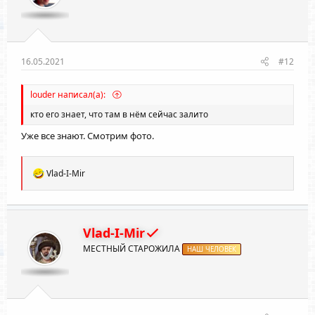
16.05.2021
#12
louder написал(а):
кто его знает, что там в нём сейчас залито
Уже все знают. Смотрим фото.
Р
Vlad-I-Mir
е
а
к
ц
и
Vlad-I-Mir
и
МЕСТНЫЙ СТАРОЖИЛА
:
НАШ ЧЕЛОВЕК