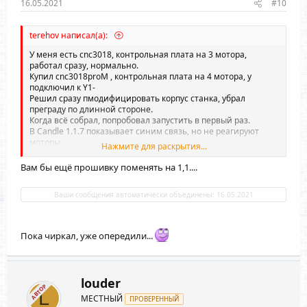
16.05.2021
#10
terehov написал(а):
У меня есть cnc3018, контрольная плата на 3 мотора,
работал сразу, нормально.
Купил cnc3018proM , контрольная плата на 4 мотора, y
подключил к Y1-
Решил сразу пмодифицировать корпус станка, убрал
преграду по длинной стороне.
Когда всё собрал, попробовал запустить в первый раз.
В Candle 1.1.7 показывает синим связь, но не реагируют
моторы.
Нажмите для раскрытия...
Поставил Candle 1.2.13 заработал шпиндель, но никакие
моторы не реагируют.
Вам бы ещё прошивку поменять на 1,1....
Не подскажете, в чём проблема. Нужна ли специальная
прошивка, драйверы, настройки?
Ваши сообщения автоматически объединены:
16.05.2021
Спасибо.
Пока чиркал, уже опередили...
louder
АВТОР
L
МЕСТНЫЙ
ПРОВЕРЕННЫЙ