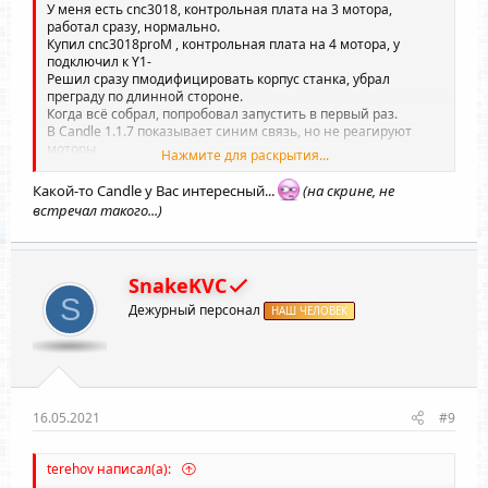
У меня есть cnc3018, контрольная плата на 3 мотора,
работал сразу, нормально.
Купил cnc3018proM , контрольная плата на 4 мотора, y
подключил к Y1-
Решил сразу пмодифицировать корпус станка, убрал
преграду по длинной стороне.
Когда всё собрал, попробовал запустить в первый раз.
В Candle 1.1.7 показывает синим связь, но не реагируют
моторы.
Нажмите для раскрытия...
Поставил Candle 1.2.13 заработал шпиндель, но никакие
моторы не реагируют.
Какой-то Candle у Вас интересный...
(на скрине, не
Не подскажете, в чём проблема. Нужна ли специальная
встречал такого...)
прошивка, драйверы, настройки?
Спасибо.
SnakeKVC
S
Дежурный персонал
НАШ ЧЕЛОВЕК
16.05.2021
#9
terehov написал(а):