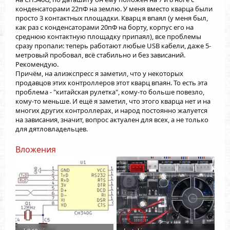
конденсаторами 22пФ на землю. У меня вместо кварца были
просто 3 контактных площадки. Кварц я впаял (у меня был,
как раз с конденсаторами 20пФ на борту, корпус его на
среднюю контактную площадку припаял), все проблемы
сразу пропали: теперь работают любые USB кабели, даже 5-
метровый пробовал, всё стабильно и без зависаний.
Рекомендую.
Причём, на алиэкспресс я заметил, что у некоторых
продавцов этих контроллеров этот кварц впаян. То есть эта
проблема - "китайская рулетка", кому-то больше повезло,
кому-то меньше. И ещё я заметил, что этого кварца нет и на
многих других контроллерах, и народ постоянно жалуется
на зависания, значит, вопрос актуален для всех, а не только
для дятловладельцев.
Вложения