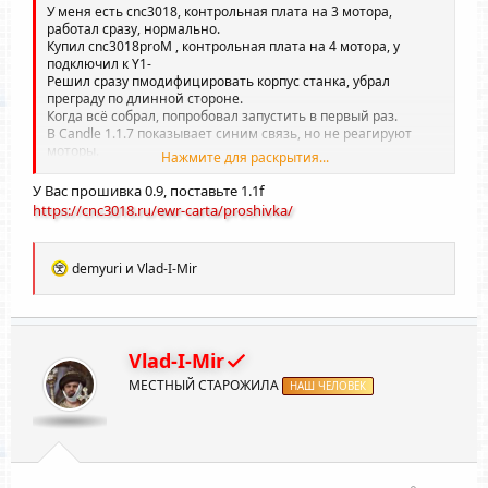
У меня есть cnc3018, контрольная плата на 3 мотора,
работал сразу, нормально.
Купил cnc3018proM , контрольная плата на 4 мотора, y
подключил к Y1-
Решил сразу пмодифицировать корпус станка, убрал
преграду по длинной стороне.
Когда всё собрал, попробовал запустить в первый раз.
В Candle 1.1.7 показывает синим связь, но не реагируют
моторы.
Нажмите для раскрытия...
Поставил Candle 1.2.13 заработал шпиндель, но никакие
моторы не реагируют.
У Вас прошивка 0.9, поставьте 1.1f
Не подскажете, в чём проблема. Нужна ли специальная
https://cnc3018.ru/ewr-carta/proshivka/
прошивка, драйверы, настройки?
Спасибо.
Р
demyuri
и
Vlad-I-Mir
е
а
к
ц
и
Vlad-I-Mir
и
МЕСТНЫЙ СТАРОЖИЛА
:
НАШ ЧЕЛОВЕК