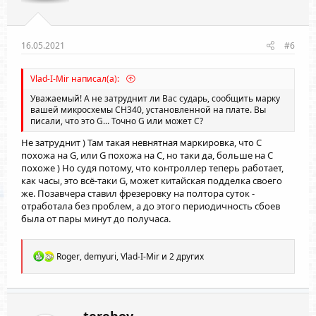
Причём, на алиэкспресс я заметил, что у некоторых
продавцов этих контроллеров этот кварц впаян. То есть эта
проблема - "китайская рулетка", кому-то больше повезло,
кому-то меньше. И ещё я заметил, что этого кварца нет и на
16.05.2021
#6
многих других контроллерах, и народ постоянно жалуется
на зависания, значит, вопрос актуален для всех, а не только
для дятловладельцев.
Vlad-I-Mir написал(а):
Уважаемый! А не затруднит ли Вас сударь, сообщить марку
вашей микросхемы СН340, установленной на плате. Вы
писали, что это G... Точно G или может С?
Не затруднит ) Там такая невнятная маркировка, что C
похожа на G, или G похожа на C, но таки да, больше на С
похоже ) Но судя потому, что контроллер теперь работает,
как часы, это всё-таки G, может китайская подделка своего
же. Позавчера ставил фрезеровку на полтора суток -
отработала без проблем, а до этого периодичность сбоев
была от пары минут до получаса.
Р
Roger
,
demyuri
,
Vlad-I-Mir
и 2 других
е
а
к
ц
и