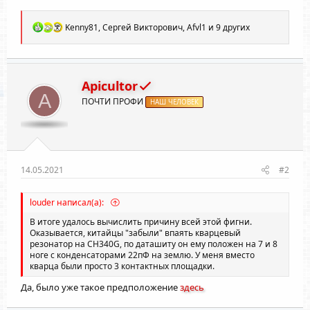
Р
Kenny81
,
Сергей Викторович
,
Afvl1
и 9 других
е
а
к
ц
и
Apicultor
и
A
ПОЧТИ ПРОФИ
:
НАШ ЧЕЛОВЕК
14.05.2021
#2
louder написал(а):
В итоге удалось вычислить причину всей этой фигни.
Оказывается, китайцы "забыли" впаять кварцевый
резонатор на CH340G, по даташиту он ему положен на 7 и 8
ноге с конденсаторами 22пФ на землю. У меня вместо
кварца были просто 3 контактных площадки.
Да, было уже такое предположение
здесь