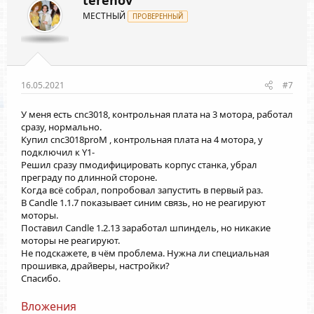
terehov
и
МЕСТНЫЙ
:
ПРОВЕРЕННЫЙ
16.05.2021
#7
У меня есть cnc3018, контрольная плата на 3 мотора, работал
сразу, нормально.
Купил cnc3018proM , контрольная плата на 4 мотора, y
подключил к Y1-
Решил сразу пмодифицировать корпус станка, убрал
преграду по длинной стороне.
Когда всё собрал, попробовал запустить в первый раз.
В Candle 1.1.7 показывает синим связь, но не реагируют
моторы.
Поставил Candle 1.2.13 заработал шпиндель, но никакие
моторы не реагируют.
Не подскажете, в чём проблема. Нужна ли специальная
прошивка, драйверы, настройки?
Спасибо.
Вложения