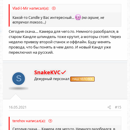
Vlad-I-Mir написал(а):
Какой-то Candle у Вас интересный...
(на скрине, не
встречал такого...)
Сегодня скача.... Камера для чего.то. Немного разобрался, в
старом Кандле шпиндель тоже крутит, а моторы стоят. Через
неделю привезу второй станок и оффлайн. Буду менять
провода, что бы понять в чем дело. И новый Кандл уже
переключил на русский.
SnakeKVC
S
Дежурный персонал
НАШ ЧЕЛОВЕК
16.05.2021
#15
terehov написал(а):
Сегодня скача.... Камера для чего.то. Немного разобрался, в