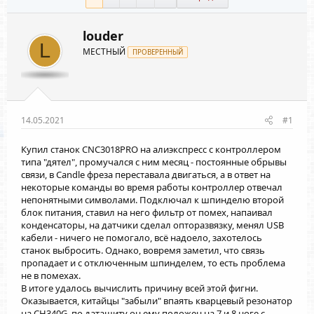
louder
L
МЕСТНЫЙ
ПРОВЕРЕННЫЙ
14.05.2021
#1
Купил станок CNC3018PRO на алиэкспресс с контроллером
типа "дятел", промучался с ним месяц - постоянные обрывы
связи, в Candle фреза переставала двигаться, а в ответ на
некоторые команды во время работы контроллер отвечал
непонятными символами. Подключал к шпинделю второй
блок питания, ставил на него фильтр от помех, напаивал
конденсаторы, на датчики сделал опторазвязку, менял USB
кабели - ничего не помогало, всё надоело, захотелось
станок выбросить. Однако, вовремя заметил, что связь
пропадает и с отключенным шпинделем, то есть проблема
не в помехах.
В итоге удалось вычислить причину всей этой фигни.
Оказывается, китайцы "забыли" впаять кварцевый резонатор
на CH340G, по даташиту он ему положен на 7 и 8 ноге с