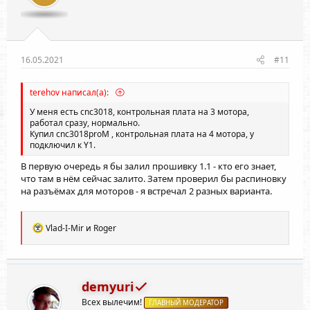
16.05.2021
#11
terehov написал(а):
У меня есть cnc3018, контрольная плата на 3 мотора,
работал сразу, нормально.
Купил cnc3018proM , контрольная плата на 4 мотора, y
подключил к Y1.
В первую очередь я бы залил прошивку 1.1 - кто его знает,
что там в нём сейчас залито. Затем проверил бы распиновку
на разъёмах для моторов - я встречал 2 разных варианта.
Р
Vlad-I-Mir
и
Roger
е
а
к
ц
и
demyuri
и
Всех вылечим!
:
ГЛАВНЫЙ МОДЕРАТОР