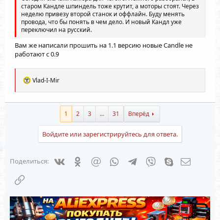
старом Кандле шпиндель тоже крутит, а моторы стоят. Через
неделю привезу второй станок и оффлайн. Буду менять
провода, что бы понять в чем дело. И новый Кандл уже
переключил на русский.
Вам же написали прошить на 1.1 версию новые Candle не
работают с 0.9
Р
Vlad-I-Mir
е
а
к
ц
1
2
3
...
31
Вперёд
и
и
Войдите или зарегистрируйтесь для ответа.
:
Vkontakte
Odnoklassniki
Mail.ru
WhatsApp
Telegram
Viber
Skype
Электрон
Поделиться:
Ссылка