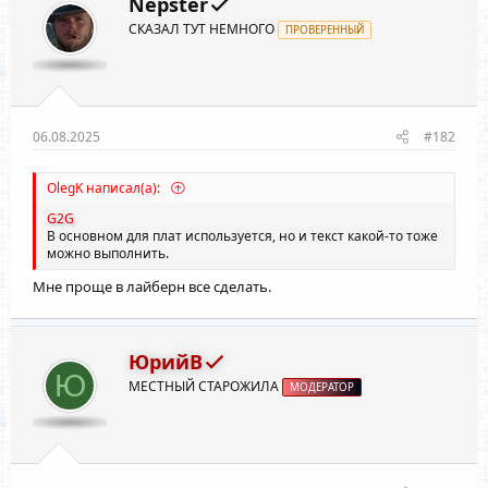
Nepster
и
СКАЗАЛ ТУТ НЕМНОГО
:
ПРОВЕРЕННЫЙ
06.08.2025
#182
OlegK написал(а):
G2G
В основном для плат используется, но и текст какой-то тоже
можно выполнить.
Мне проще в лайберн все сделать.
ЮрийВ
Ю
МЕСТНЫЙ СТАРОЖИЛА
МОДЕРАТОР