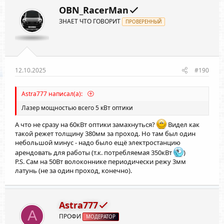
OBN_RacerMan
ЗНАЕТ ЧТО ГОВОРИТ
ПРОВЕРЕННЫЙ
12.10.2025
#190
Astra777 написал(а):
Лазер мощностью всего 5 кВт оптики
А что не сразу на 60кВт оптики замахнуться?
Видел как
такой режет толщину 380мм за проход. Но там был один
небольшой минус - надо было ещё электростанцию
арендовать для работы (т.к. потребляемая 350кВт
)
P.S. Сам на 50Вт волоконнике периодически режу 3мм
латунь (не за один проход, конечно).
Astra777
A
ПРОФИ
МОДЕРАТОР