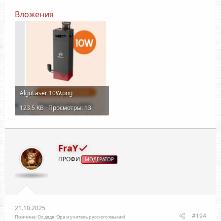
Вложения
AlgoLaser 10W.png
123.5 KB · Просмотры: 13
FraY
ПРОФИ
МОДЕРАТОР
21.10.2025
#194
Причина: Ох дядя Юра и учитель русского языка=)