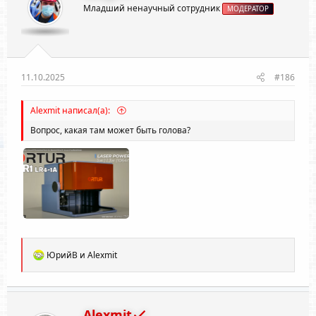
Младший ненаучный сотрудник
МОДЕРАТОР
11.10.2025
#186
Alexmit написал(а):
Вопрос, какая там может быть голова?
Р
ЮрийВ
и
Alexmit
е
а
к
ц
и
Alexmit