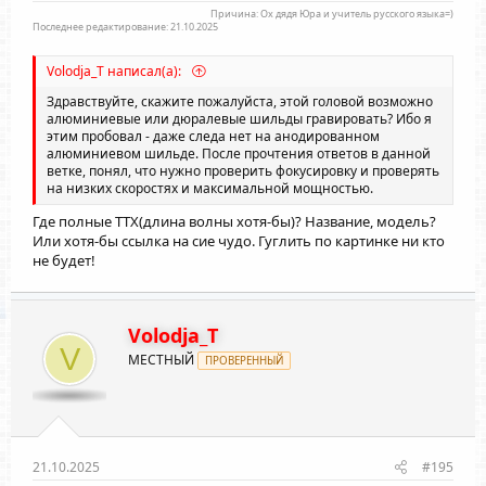
Причина: Ох дядя Юра и учитель русского языка=)
Последнее редактирование:
21.10.2025
Volodja_T написал(а):
Здравствуйте, скажите пожалуйста, этой головой возможно
алюминиевые или дюралевые шильды гравировать? Ибо я
этим пробовал - даже следа нет на анодированном
алюминиевом шильде. После прочтения ответов в данной
ветке, понял, что нужно проверить фокусировку и проверять
на низких скоростях и максимальной мощностью.
Где полные ТТХ(длина волны хотя-бы)? Название, модель?
Или хотя-бы ссылка на сие чудо. Гуглить по картинке ни кто
не будет!
Volodja_T
V
МЕСТНЫЙ
ПРОВЕРЕННЫЙ
21.10.2025
#195