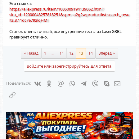
Это ссылка:
https://aliexpress.ru/item/1005009194139062.html?
sku_id=12000048257818251&spm=a2g2w.productlist.search_resu
lts.8.11dc7e792lqHMl
Станок очень точный, все внутренние тесты из LaserGRBL
гравирует отлично.
Назад
1
...
11
12
13
14
Вперёд
Войдите или зарегистрируйтесь для ответа.
Vkontakte
Odnoklassniki
Mail.ru
WhatsApp
Telegram
Viber
Skype
Электрон
Поделиться:
Ссылка