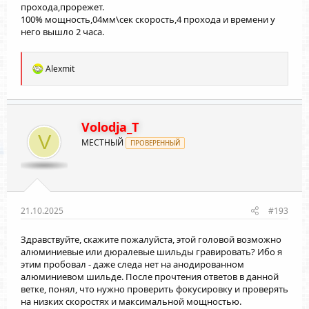
прохода,прорежет.
100% мощность,04мм\сек скорость,4 прохода и времени у
него вышло 2 часа.
Р
Alexmit
е
а
к
ц
и
Volodja_T
и
V
МЕСТНЫЙ
:
ПРОВЕРЕННЫЙ
21.10.2025
#193
Здравствуйте, скажите пожалуйста, этой головой возможно
алюминиевые или дюралевые шильды гравировать? Ибо я
этим пробовал - даже следа нет на анодированном
алюминиевом шильде. После прочтения ответов в данной
ветке, понял, что нужно проверить фокусировку и проверять
на низких скоростях и максимальной мощностью.