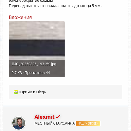
90%.перекрытие 0.02мм
Перепад высоты от начала полосы до конца 5 мм.
Вложения
IMG_20250806_193159.jpg
9.7 KB · Просмотры: 44
Р
ЮрийВ
и
OlegK
е
а
к
ц
и
Alexmit
и
МЕСТНЫЙ СТАРОЖИЛА
:
НАШ ЧЕЛОВЕК