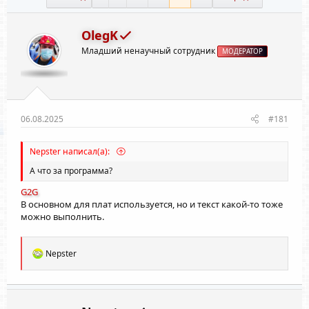
OlegK
Младший ненаучный сотрудник
МОДЕРАТОР
06.08.2025
#181
Nepster написал(а):
А что за программа?
G2G
В основном для плат используется, но и текст какой-то тоже
можно выполнить.
Р
Nepster
е
а
к
ц
и