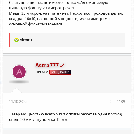
С латунью нет, т.к. не имеется тонкой. Алюминиевую
пищевую фольгу 20 микрон режет.
Медь, 35 микрон, на плате - нет. Несколько проходов делал,
квадрат 10х10, на полной мощности, мультиметром с
основной фольгой звонится.
Р
Alexmit
е
а
к
ц
и
Astra777
и
A
ПРОФИ
:
МОДЕРАТОР
11.10.2025
#189
Лазер мощностью всего 5 кВт оптики режет за один проход
сталь 20 мм, латунь и т.д 12 мм.