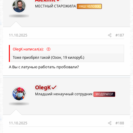
и
МЕСТНЫЙ СТАРОЖИЛА
:
НАШ ЧЕЛОВЕК
11.10.2025
#187
OlegK написал(а):
Тоже приобрёл такой (Озон, 19 килоруб.)
А Вы с латунью работать пробовали?
OlegK
Младший ненаучный сотрудник
МОДЕРАТОР
11.10.2025
#188