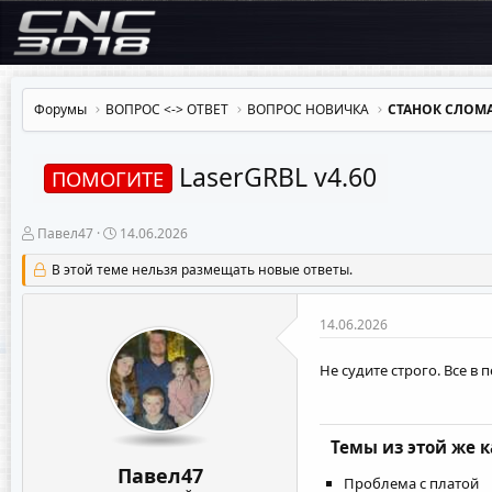
Форумы
ВОПРОС <-> OTBET
ВОПРОС НОВИЧКА
СТАНОК СЛОМА
LaserGRBL v4.60
ПОМОГИТЕ
А
Д
Павел47
14.06.2026
в
а
т
т
В этой теме нельзя размещать новые ответы.
о
а
р
н
т
а
14.06.2026
е
ч
м
а
Не судите строго. Все в
ы
л
а
Темы из этой же 
Павел47
Проблема с платой