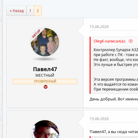
This mean that your controller reply with a wrong li
Перевод:
Назад
1
2
На странице...
15.06.2026
АВТОР
OlegK написал(а):
Контроллер Synapse A32
при работе с ПК - тоже 
Не факт, вообще, что к
Это лучше и быстрее ут
Павел47
МЕСТНЫЙ
Эта версия программы а
ПРОВЕРЕННЫЙ
А что выдаётся по кома
При перемещении осей 
День добрый. Вот именн
15.06.2026
Павел47
, а вы сюда чита