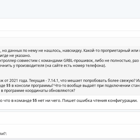
st of parameters to "$$" command.
, но данных по нему не нашлось, навскидку. Какой-то проприетарный или 
нигде не указано.
онтроллер совместим с командами GRBL-прошивок, либо не полностью, раз 
очнить у производителя (на сайте есть номер телефона).
ж от 2021 года. Текущая - 7.14.1, что мешает попробовать более свежую? 
нде $$ в консоли программы? Что-то вообще выдаёт при подключении стан
в программе координаты обновляются?
о что в команде $$ нет ни чего. Пишет ошибка чтения конфигурации.
ли?: