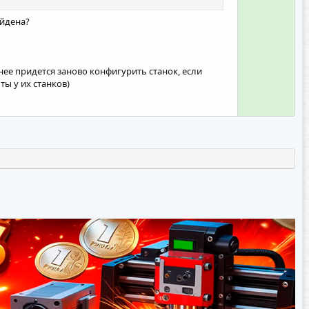
о
с
айдена?
ее придется заново конфигурить станок, если
ы у их станков)