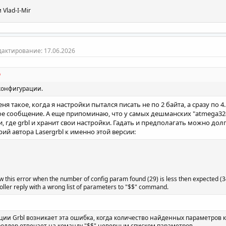
и
Vlad-I-Mir
дактирование:
17.06.2026
конфигурации.
ня такое, когда я настройки пытался писать не по 2 байта, а сразу по
кое сообщение. А еще припоминаю, что у самых дешманских "atmega32
где grbl и хранит свои настройки. Гадать и предполагать можно долг
ий автора Lasergrbl к именно этой версии:
w this error when the number of config param found (29) is less then expected (3
oller reply with a wrong list of parameters to "$$" command.
ии Grbl возникает эта ошибка, когда количество найденных параметров 
роллер отвечает на команду "$$" неверным списком параметров.