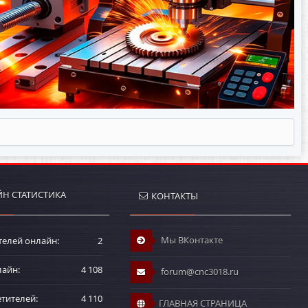
Н СТАТИСТИКА
КОНТАКТЫ
Мы ВКонтакте
телей онлайн
2
лайн
4 108
forum@cnc3018.ru
етителей
4 110
ГЛАВНАЯ СТРАНИЦА