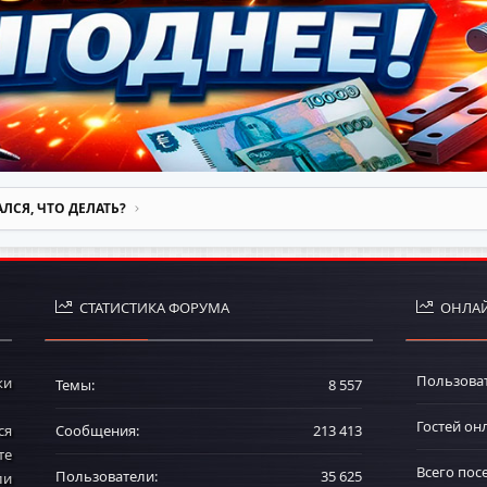
ЛСЯ, ЧТО ДЕЛАТЬ?
СТАТИСТИКА ФОРУМА
ОНЛАЙ
Пользова
ки
Темы
8 557
Гостей он
ся
Сообщения
213 413
те
Всего пос
Пользователи
35 625
ли