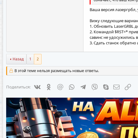
Ваша версия лазергрбл, 
Вижу следующие вариа
1. Обновить LaserGRBL д
2. Командой $RST=* при
савинс не удосужились в
3. Сдать станок обратно
Назад
1
2
В этой теме нельзя размещать новые ответы.
Vkontakte
Odnoklassniki
Mail.ru
WhatsApp
Telegram
Viber
Skype
Электрон
Сс
Поделиться: