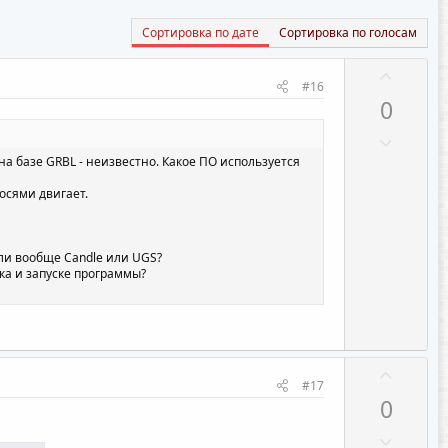
Сортировка по дате
Сортировка по голосам
П
#16
о
0
з
Н
и
е
т
на базе GRBL - неизвестно. Какое ПО используется
г
и
осями двигает.
а
в
т
н
и
ы
Или вообще Candle или UGS?
в
ка и запуске программы?
й
н
г
ы
о
й
л
г
П
о
#17
о
о
с
0
л
з
Н
о
и