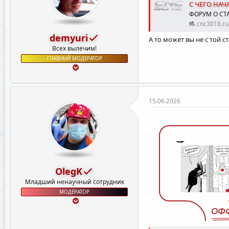
С ЧЕГО НАЧ
ФОРУМ О СТ
cnc3018.ru
demyuri
А то может вы не с той 
Всех вылечим!
ГЛАВНЫЙ МОДЕРАТОР
15.06.2026
OlegK
Младший ненаучный сотрудник
МОДЕРАТОР
ОФ