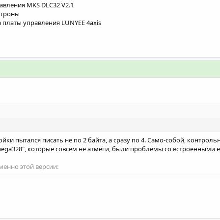
авления MKS DLC32 V2.1
атроны
 платы управления LUNYEE 4axis
ойки пытался писать не по 2 байта, а сразу по 4. Само-собой, контрол
ga328", которые совсем не атмеги, были проблемы со встроенными епр
менно этой версии:
r of config param found (29) is less then expected (34)