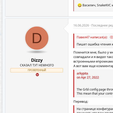
Р
Василич
,
SnakeKVC
е
а
к
ц
и
16.06.2026
Последнее ре
и
D
:
Павел47 написал(а):
Пишет ошибка чтения 
Помнится мне, было у ме
совпадали и я видел та
Dizzy
встроенными епромками, 
СКАЗАЛ ТУТ НЕМНОГО
А вот вам еще комментар
ПРОВЕРЕННЫЙ
arkypita
on Apr 27, 2022
The Grbl config page thro
This mean that your contr
Перевод:
На странице конфигурац
означает, что ваш конт