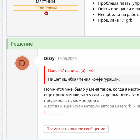
МЕСТНЫЙ
Проблема платы упр
ПРОВЕРЕННЫЙ
Опять про цанги и п
Нестабильная работа
Прошивка 1.1 grbl
Решение
Dizzy
16.06.2026
D
Павел47 написал(а):
Пишет ошибка чтения конфигурации.
Помнится мне, было у меня такое, когда я настр
еще припоминаю, что у самых дешманских "atme
предполагать можно долго.
А вот вам еще комментарий автора Lasergrbl к и
arkypita
on Apr 27, 2022
Посмотреть полное сообщение
The Grbl config page throw this error when the numbe