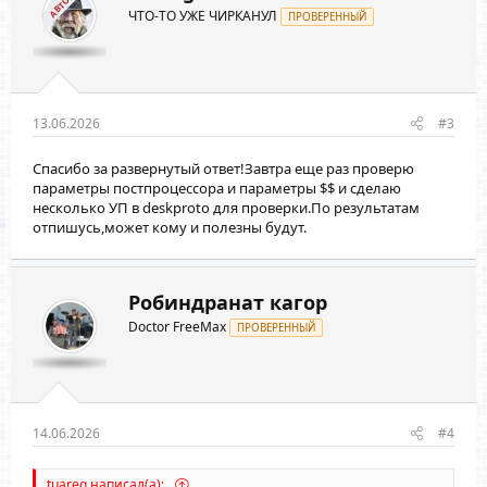
АВТОР
и
ЧТО-ТО УЖЕ ЧИРКАНУЛ
:
ПРОВЕРЕННЫЙ
13.06.2026
#3
Спасибо за развернутый ответ!Завтра еще раз проверю
параметры постпроцессора и параметры $$ и сделаю
несколько УП в deskproto для проверки.По результатам
отпишусь,может кому и полезны будут.
Робиндранат кагор
Doctor FreeMax
ПРОВЕРЕННЫЙ
14.06.2026
#4
tuareg написал(а):