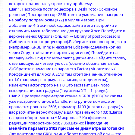
которые полностью устранят эту проблему.
Шаг 1. Настройка постпроцессора в DeskProto (Основное
решение)Постпроцессор GRBL mm по умолчанию настроен
на работу по трем осям (XYZ) в миллиметрах. При
добавлении 4-й оси необходимо зайти в его настройки и
отключить масштабирование для круговой оси:Перейдите в
верхнее меню: Options (Опции) → Library of postprocessors
(Библиотека постпроцессоров).Выберите ваш постпроцессор
(например, GRBL_mm) и нажмите Edit (или сделайте копию
через Copy, чтобы не испортить оригинал).Перейдите на
вкладку Axis (Оси) или Movement (Движение).Найдите строку,
отвечающую за четвертую ось (обычно обозначается как
A).Обратите внимание на параметр Factor (Множитель /
Коэффициент) для оси A.Если там стоит значение, отличное
от 1.0 (например, формула, зависящая от диаметра),
измените Factor строго на 1.0. Это заставит DeskProto
выводить чистые градусы (1 единица УП = 1 градус).
Шаг 2. Проверка параметров станка в GRBL ($103)Так как вы
уже настроили станок в Candle, и по ручной команде он
вращается ровно на 360°, параметр $103 (шагов на градус) у
вас рассчитан верно.Формула для правильного 103: (Шагов
на один оборот мотора * Микрошаг * Коэффициент
редукции поворотной оси) / 360.Важно:
Никогда не
меняйте параметр $103 при смене диаметра заготовки!
Для контроллера GRBL один оборот поворотной оси — это