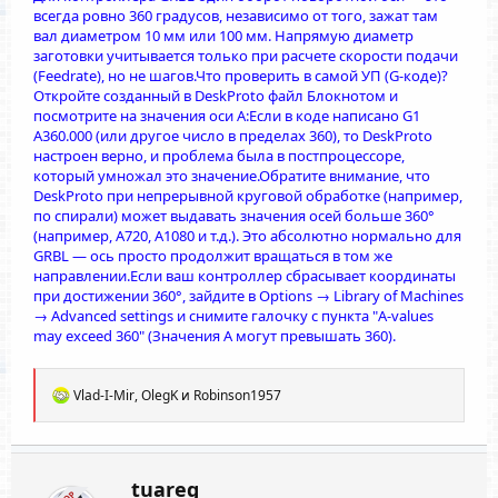
всегда ровно 360 градусов, независимо от того, зажат там
вал диаметром 10 мм или 100 мм. Напрямую диаметр
заготовки учитывается только при расчете скорости подачи
(Feedrate), но не шагов.Что проверить в самой УП (G-коде)?
Откройте созданный в DeskProto файл Блокнотом и
посмотрите на значения оси A:Если в коде написано G1
A360.000 (или другое число в пределах 360), то DeskProto
настроен верно, и проблема была в постпроцессоре,
который умножал это значение.Обратите внимание, что
DeskProto при непрерывной круговой обработке (например,
по спирали) может выдавать значения осей больше 360°
(например, A720, A1080 и т.д.). Это абсолютно нормально для
GRBL — ось просто продолжит вращаться в том же
направлении.Если ваш контроллер сбрасывает координаты
при достижении 360°, зайдите в Options → Library of Machines
→ Advanced settings и снимите галочку с пункта "A-values
may exceed 360" (Значения А могут превышать 360).
Р
Vlad-I-Mir
,
OlegK
и
Robinson1957
е
а
к
ц
и
tuareg