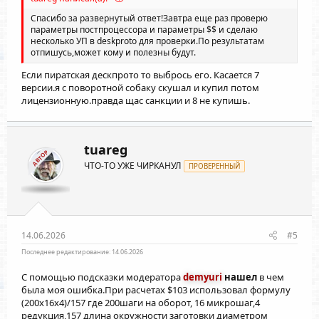
Спасибо за развернутый ответ!Завтра еще раз проверю
параметры постпроцессора и параметры $$ и сделаю
несколько УП в deskproto для проверки.По результатам
отпишусь,может кому и полезны будут.
Если пиратская дескпрото то выбрось его. Касается 7
версии.я с поворотной собаку скушал и купил потом
лицензионную.правда щас санкции и 8 не купишь.
tuareg
АВТОР
ЧТО-ТО УЖЕ ЧИРКАНУЛ
ПРОВЕРЕННЫЙ
14.06.2026
#5
Последнее редактирование:
14.06.2026
С помощью подсказки модератора
demyuri
нашел
в чем
была моя ошибка.При расчетах $103 использовал формулу
(200х16х4)/157 где 200шаги на оборот, 16 микрошаг,4
редукция,157 длина окружности заготовки диаметром