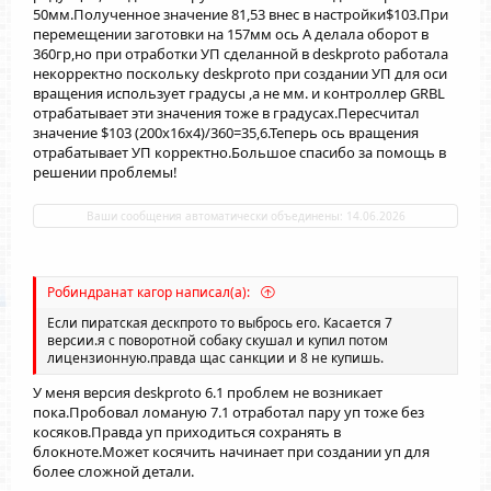
50мм.Полученное значение 81,53 внес в настройки$103.При
перемещении заготовки на 157мм ось А делала оборот в
360гр,но при отработки УП сделанной в deskproto работала
некорректно поскольку deskproto при создании УП для оси
вращения использует градусы ,а не мм. и контроллер GRBL
отрабатывает эти значения тоже в градусах.Пересчитал
значение $103 (200х16х4)/360=35,6.Теперь ось вращения
отрабатывает УП корректно.Большое спасибо за помощь в
решении проблемы!
Ваши сообщения автоматически объединены:
14.06.2026
Робиндранат кагор написал(а):
Если пиратская дескпрото то выбрось его. Касается 7
версии.я с поворотной собаку скушал и купил потом
лицензионную.правда щас санкции и 8 не купишь.
У меня версия deskproto 6.1 проблем не возникает
пока.Пробовал ломаную 7.1 отработал пару уп тоже без
косяков.Правда уп приходиться сохранять в
блокноте.Может косячить начинает при создании уп для
более сложной детали.