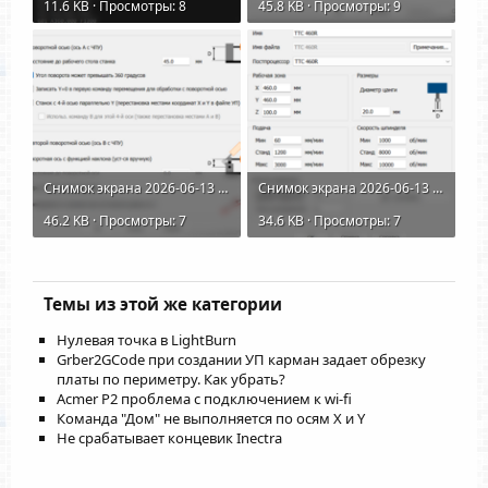
11.6 KB · Просмотры: 8
45.8 KB · Просмотры: 9
Снимок экрана 2026-06-13 184428.png
Снимок экрана 2026-06-13 184321.png
46.2 KB · Просмотры: 7
34.6 KB · Просмотры: 7
Темы из этой же категории
Нулевая точка в LightBurn
Grber2GCode при создании УП карман задает обрезку
платы по периметру. Как убрать?
Acmer P2 проблема с подключением к wi-fi
Команда "Дом" не выполняется по осям Х и Y
Не срабатывает концевик Inectra