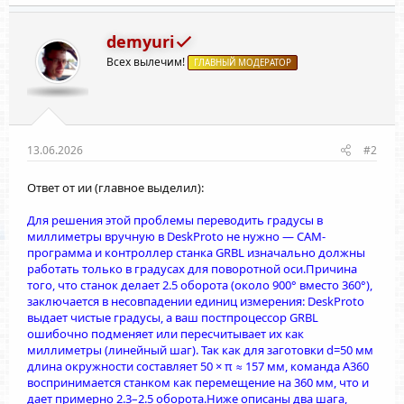
demyuri
Всех вылечим!
ГЛАВНЫЙ МОДЕРАТОР
13.06.2026
#2
Ответ от ии (главное выделил):
Для решения этой проблемы переводить градусы в
миллиметры вручную в DeskProto не нужно — CAM-
программа и контроллер станка GRBL изначально должны
работать только в градусах для поворотной оси.Причина
того, что станок делает 2.5 оборота (около 900° вместо 360°),
заключается в несовпадении единиц измерения: DeskProto
выдает чистые градусы, а ваш постпроцессор GRBL
ошибочно подменяет или пересчитывает их как
миллиметры (линейный шаг). Так как для заготовки d=50 мм
длина окружности составляет 50 × π ≈ 157 мм, команда A360
воспринимается станком как перемещение на 360 мм, что и
дает примерно 2.3–2.5 оборота.Ниже описаны два шага,