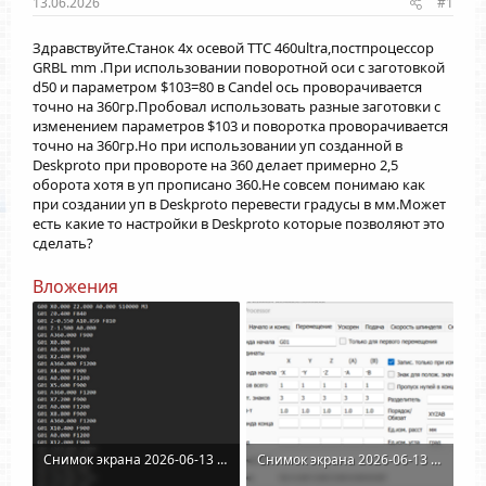
13.06.2026
#1
Здравствуйте.Станок 4х осевой TTC 460ultra,постпроцессор
GRBL mm .При использовании поворотной оси с заготовкой
d50 и параметром $103=80 в Candel ось проворачивается
точно на 360гр.Пробовал использовать разные заготовки с
изменением параметров $103 и поворотка проворачивается
точно на 360гр.Но при использовании уп созданной в
Deskproto при провороте на 360 делает примерно 2,5
оборота хотя в уп прописано 360.Не совсем понимаю как
при создании уп в Deskproto перевести градусы в мм.Может
есть какие то настройки в Deskproto которые позволяют это
сделать?
Вложения
Снимок экрана 2026-06-13 183924.png
Снимок экрана 2026-06-13 182741.png