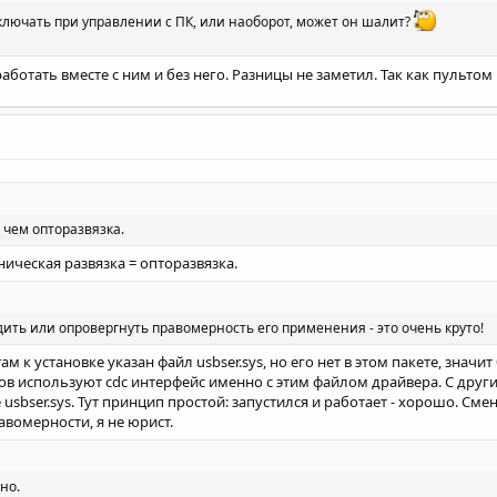
ключать при управлении с ПК, или наоборот, может он шалит?
работать вместе с ним и без него. Разницы не заметил. Так как пульто
 чем опторазвязка.
ническая развязка = опторазвязка.
ить или опровергнуть правомерность его применения - это очень круто!
 там к установке указан файл usbser.sys, но его нет в этом пакете, значи
в используют cdc интерфейс именно с этим файлом драйвера. С други
 usbser.sys. Тут принцип простой: запустился и работает - хорошо. Смен
авомерности, я не юрист.
но.