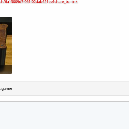
tch/6a13009d7f061f02dab621be?share_to=link
agumer
ная почта
ылка