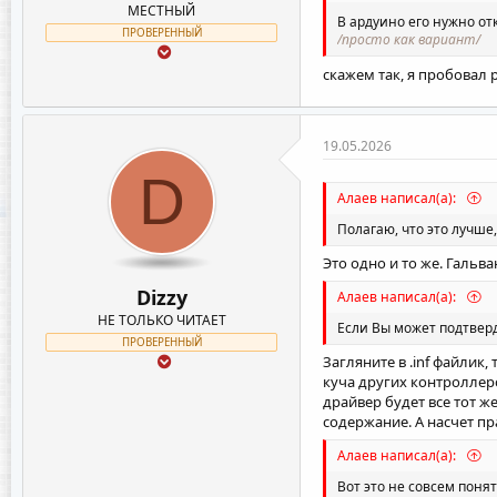
МЕСТНЫЙ
В ардуино его нужно от
ПРОВЕРЕННЫЙ
/просто как вариант/
скажем так, я пробовал 
19.05.2026
D
Алаев написал(а):
Полагаю, что это лучше,
Это одно и то же. Гальва
Dizzy
Алаев написал(а):
НЕ ТОЛЬКО ЧИТАЕТ
Если Вы может подтверд
ПРОВЕРЕННЫЙ
Загляните в .inf файлик,
куча других контроллеро
драйвер будет все тот же
содержание. А насчет пр
Алаев написал(а):
Вот это не совсем понят