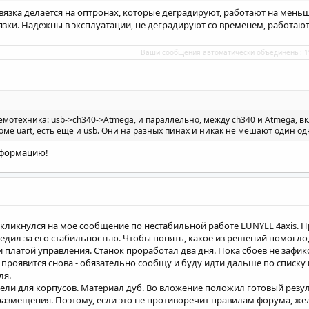
звязка делается на оптронах, которые деградируют, работают на мень
зки. Надежны в эксплуатации, не деградируют со временем, работают 
Ваши сообщения автоматически объединены:
1
мотехника: usb->ch340->Atmega, и параллельно, между ch340 и Atmega, вк
оме uart, есть еще и usb. Они на разных пинах и никак не мешают один од
нформацию!
ткликнулся на мое сообщение по нестабильной работе LUNYEE 4axis. 
едил за его стабильностью. Чтобы понять, какое из решений помогло
и платой управления. Станок проработал два дня. Пока сбоев не зафи
зи проявится снова - обязательно сообщу и буду идти дальше по спис
ля.
ели для корпусов. Материал дуб. Во вложение положил готовый резуль
змещения. Поэтому, если это не противоречит правилам форума, же