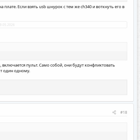
а плате. Если взять usb шнурок с тем же ch340 и воткнуть его в
9.05.2026
, включается пульт. Само собой, они будут конфликтовать
ют один одному.
#18