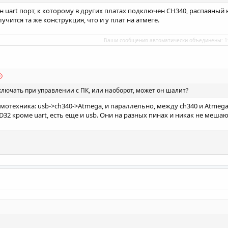
н uart порт, к которому в других платах подключен CH340, распаяный н
лучится та же конструкция, что и у плат на атмеге.
Ваши сообщения автоматически объединены:
1
ключать при управлении с ПК, или наоборот, может он шалит?
отехника: usb->ch340->Atmega, и параллельно, между ch340 и Atmega
32 кроме uart, есть еще и usb. Они на разных пинах и никак не меша