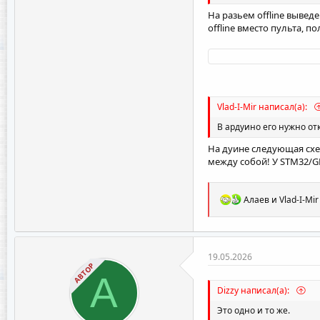
На разьем offline выведе
offline вместо пульта, по
Vlad-I-Mir написал(а):
В ардуино его нужно от
На дуине следующая схем
между собой! У STM32/GD
Р
Алаев
и
Vlad-I-Mir
е
а
к
ц
и
19.05.2026
и
АВТОР
А
:
Dizzy написал(а):
Это одно и то же.