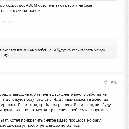
ших скоростях. ADUM обеспечивают работу на базе
на высоких скоростях.
9.05.2026
лючается пульт. Само собой, они будут конфликтовать между
ному.
#19
Прошли выходные. В течение двух дней я много работал на
, - я действую поступательно. На данный момент я включил
ксировано. Возможно, проблема решена. Возможно, нет. Буду
ку и применять новые методы решения проблемы, например,
тат. Хотел прикрепить снятое видео процесса, но файл
лающие могут посмотреть видео по ссылке: