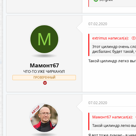
е
а
к
ц
и
07.02.2020
и
М
:
extrimus написал(а):
Этот цилиндр очень сло
дисбаланс будет такой,
Такой цилиндр легко вы
Мамонт67
ЧТО-ТО УЖЕ ЧИРКАНУЛ
ПРОВЕРЕННЫЙ
07.02.2020
АВТОР
Мамонт67 написал(а):
Такой цилиндр легко вы
Я вот тоже думаю - в че