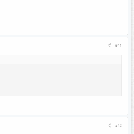
#41
#42