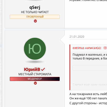
qSerj
НЕ ТОЛЬКО ЧИТАЕТ
ПРОВЕРЕННЫЙ
21.01.2020
Ю
extrimus написал(а):
Подумал я маленько, и в
только В передние, в бо
ЮрийВ
МЕСТНЫЙ СТАРОЖИЛА
МОДЕРАТОР
Слепил ещё один радиат
А на токарнике есть лей
Он же ещё 100 лет пахат
С другой стороны - истор