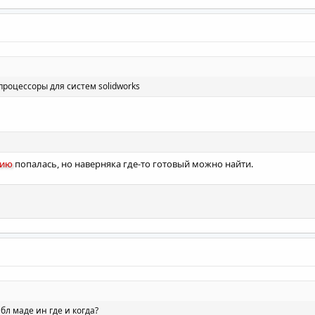
 самодельной делительной головке:
процессоры для систем solidworks
нию
попалась, но наверняка где-то готовый можно найти.
бл маде ин где и когда?