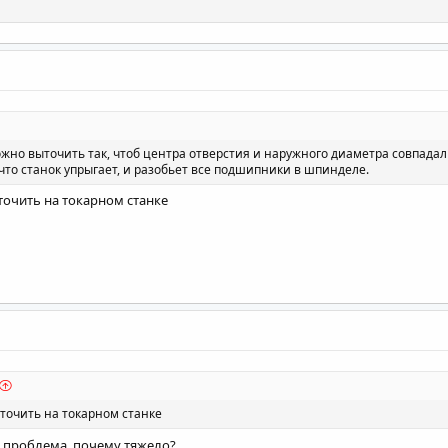
жно выточить так, чтоб центра отверстия и наружного диаметра совпадал
 что станок упрыгает, и разобьет все подшипники в шпинделе.
точить на токарном станке
точить на токарном станке
м проблема, почему тяжело?