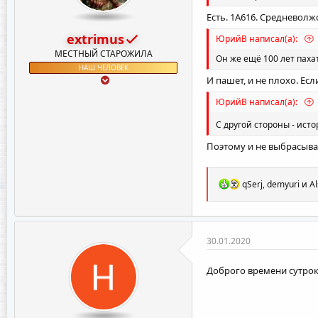
Есть. 1А616. Средневолж
extrimus
ЮрийВ написал(а):
МЕСТНЫЙ СТАРОЖИЛА
Он же ещё 100 лет пахат
НАШ ЧЕЛОВЕК
И пашет, и не плохо. Ес
ЮрийВ написал(а):
С другой стороны - исто
Поэтому и не выбрасыва
Р
qSerj
,
demyuri
и
A
е
а
к
ц
и
30.01.2020
и
:
Доброго времени сутрок