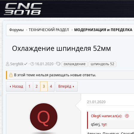
Форумы
ТЕХНИЧЕСКИЙ РАЗДЕЛ
МОДЕРНИЗАЦИЯ и ПЕРЕДЕЛКА
Охлаждение шпинделя 52мм
А
Д
Т
SergNik
16.01.2020
охлаждение
шпиндель 52
в
а
е
т
т
г
В этой теме нельзя размещать новые ответы.
о
а
и
р
н
Назад
1
2
3
4
Вперёд
т
а
е
ч
м
а
ы
л
21.01.2020
а
Q
OlegK написал(а):
qSerj
,
тут
Атркам. Понятно. Спасиб