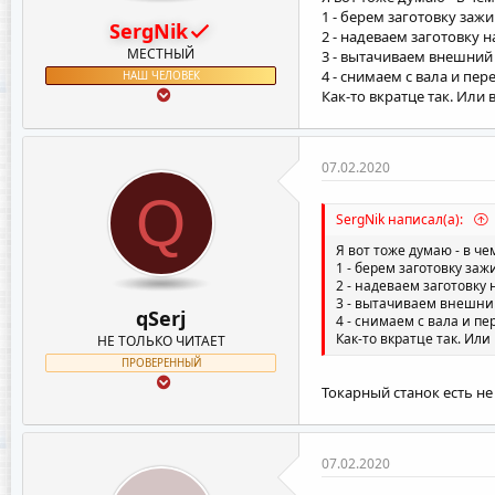
1 - берем заготовку заж
SergNik
2 - надеваем заготовку
МЕСТНЫЙ
3 - вытачиваем внешний
4 - снимаем с вала и пе
НАШ ЧЕЛОВЕК
Как-то вкратце так. Или 
07.02.2020
Q
SergNik написал(а):
Я вот тоже думаю - в ч
1 - берем заготовку за
2 - надеваем заготовку
3 - вытачиваем внешни
qSerj
4 - снимаем с вала и п
Как-то вкратце так. Или 
НЕ ТОЛЬКО ЧИТАЕТ
ПРОВЕРЕННЫЙ
Токарный станок есть не 
07.02.2020