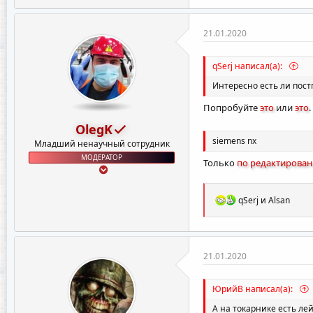
21.01.2020
Пилил на токарном, на
qSerj написал(а):
Интересно есть ли пост
Попробуйте
это
или
это
.
OlegK
siemens nx
Младший ненаучный сотрудник
МОДЕРАТОР
Только
по редактирова
Р
qSerj
и
Alsan
е
а
к
ц
и
21.01.2020
и
:
ЮрийВ написал(а):
А на токарнике есть лей