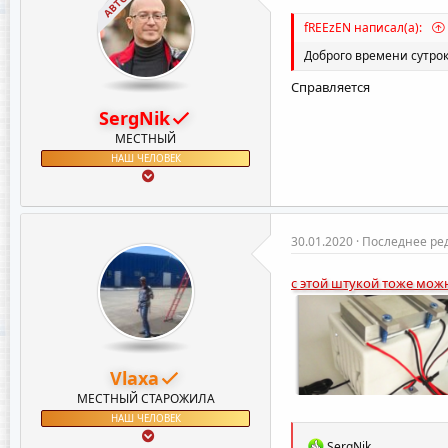
АВТОР
:
fREEzEN написал(а):
Доброго времени сутрок
Справляется
SergNik
МЕСТНЫЙ
НАШ ЧЕЛОВЕК
30.01.2020
Последнее ре
с этой штукой тоже мож
Vlaxa
МЕСТНЫЙ СТАРОЖИЛА
НАШ ЧЕЛОВЕК
Р
SergNik