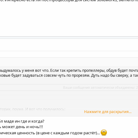
ыдумалось у меня вот что. Если так крепить пропеллеры, обдув будет почти
ковые будет задуваться совсем чуть по прорезям. Дуть надо бы сверху, а т
Ваши сообщения автоматически объединены:
2
орик, поуже. И вот что получилось:
Нажмите для раскрытия...
бл маде ин где и когда?
ь может день и ночь!!!
ическая ценность (в цене с каждым годом растёт)...