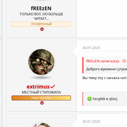
fREEzEN
ТОЛЬКО ВОТ, НО БОЛЬШЕ
ЧИТАЕТ...
ПРОВЕРЕННЫЙ
30.01.2020
fREEzEN написал(а):
Доброго времени сутрок
Вы тему эту с начала чи
extrimus
МЕСТНЫЙ СТАРОЖИЛА
Р
НАШ ЧЕЛОВЕК
SergNik
и
qSerj
е
а
к
ц
и
30.01.2020
и