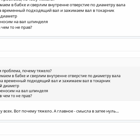
имаем в бабке и сверлим внутренне отверстие по диаметру вала
 на временный подходящий вал и зажимаем вал в токарник
 диаметр
реносим на вал шпинделя
в чем то не прав?
ем проблема, почему тяжело?
жимаем в бабке и сверлим внутренне отверстие по диаметру вала
 на временный подходящий вал и зажимаем вал в токарник
й диаметр
ереносим на вал шпинделя
в чем то не прав?
у всех. Вот почему тяжело. А главное - смысла в затее нуль...