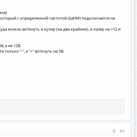
мля)
, который с определенной частотой (ШИМ) подключается на
да можно воткнуть и кулер (на два крайних), и лазер на +12 и
, а не 12В.
только "-", а "+" воткнуть на 5В.
#3