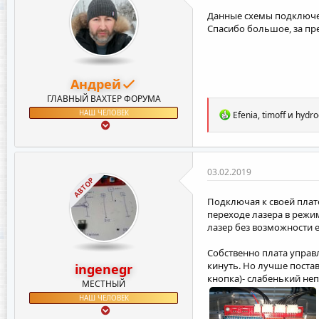
:
Данные схемы подключе
Спасибо большое, за п
Андрей
ГЛАВНЫЙ ВАХТЕР ФОРУМА
Р
НАШ ЧЕЛОВЕК
Efenia
,
timoff
и
hydro
е
а
к
ц
и
03.02.2019
и
АВТОР
:
Подключая к своей плате
переходе лазера в режи
лазер без возможности 
Собственно плата управле
кинуть. Но лучше постав
ingenegr
кнопка)- слабенький не
МЕСТНЫЙ
НАШ ЧЕЛОВЕК