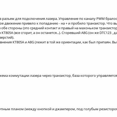
 разъем для подключения лазера. Управление по каналу PWM бралось 
ое движение привело к попаданию - на + и пробило транзистор. Что 
в обе стороны (это средний контакт и правый на махоньком транзистор
Т805А (все сгорит, а он останется...). Сгоревший A8G (он же DTC123 , 
верстий).
внения КТ805А и A8G (лежит в той же ориентации, как был припаян. Вы
хема коммутации лазера через транзистор, база которого управляется
упным планом (между кнопкой и джампером, под голубым резистором