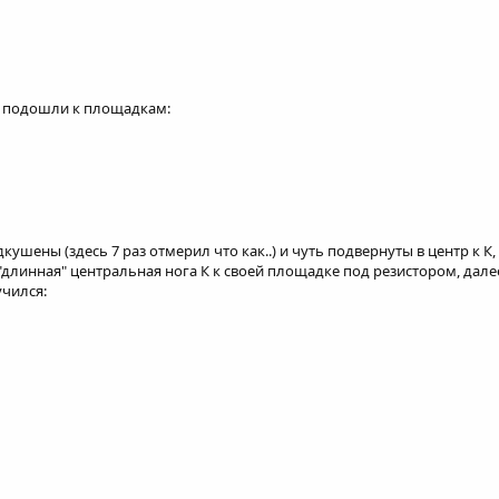
о подошли к площадкам:
кушены (здесь 7 раз отмерил что как..) и чуть подвернуты в центр к К
"длинная" центральная нога К к своей площадке под резистором, дале
учился: