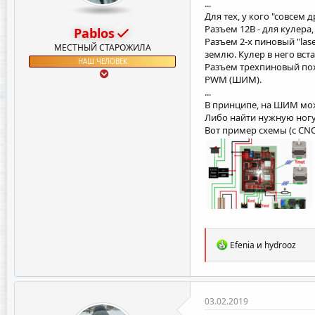
...
Для тех, у кого "совсем д
Разъем 12В - для кулера
Pablos
Разъем 2-х пиновый "la
МЕСТНЫЙ СТАРОЖИЛА
землю. Кулер в него вст
НАШ ЧЕЛОВЕК
Разъем трехпиновый похо
PWM (ШИМ).
...
В принципе, на ШИМ можно
Либо найти нужную ногу п
Вот пример схемы (с CNC 
Р
Efenia
и
hydrooz
е
а
к
ц
и
03.02.2019
и