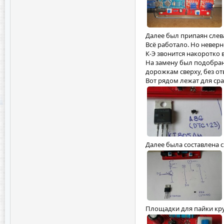
Далее был припаян слева
Всё работало. Но неверн
К-Э звонится накоротко 
На замену был подобран К
дорожкам сверху, без от
Вот рядом лежат для сра
Далее была составлена с
Площадки для пайки кр