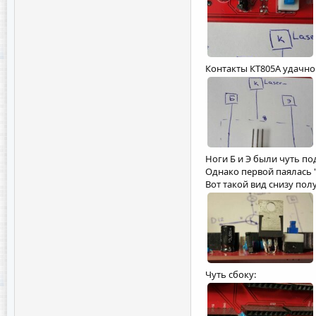
Контакты КТ805А удачн
Ноги Б и Э были чуть под
Однако первой паялась 
Вот такой вид снизу пол
Чуть сбоку: