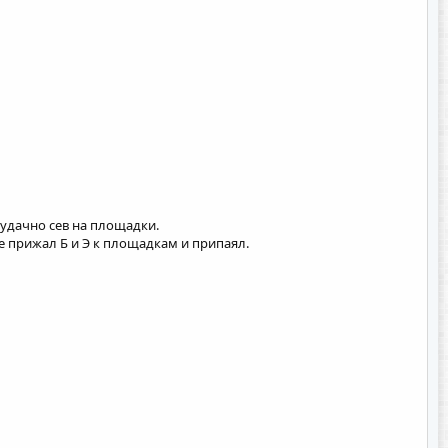
, удачно сев на площадки.
е прижал Б и Э к площадкам и припаял.