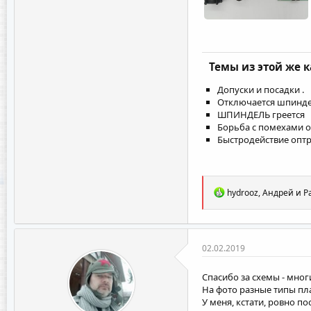
Темы из этой же 
Допуски и посадки .
Отключается шпинде
ШПИНДЕЛЬ греется
Борьба с помехами о
Быстродействие опт
Р
hydrooz
,
Андрей
и
P
е
а
к
ц
и
02.02.2019
и
:
Спасибо за схемы - мног
На фото разные типы пла
У меня, кстати, ровно п