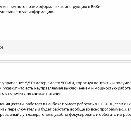
ния, немного позже оформлю как инструкцию в ВиКи
редоставленную информацию.
oz
 управления 5,5 Вт лазер вместо 500мВт, коротнул контакты и получи
м "указки" - то есть неуправляемая выключением и мощностью работ
его отключить не снимая питания.
ния (кстати, работает в Бенбокс и умеет работать в 1.1 GRBL, если с 1
ить переключатель и будет работать вообще во всех программах..), а
прерывный луч лазера, очень удобно фокусировать и оббегать им раб