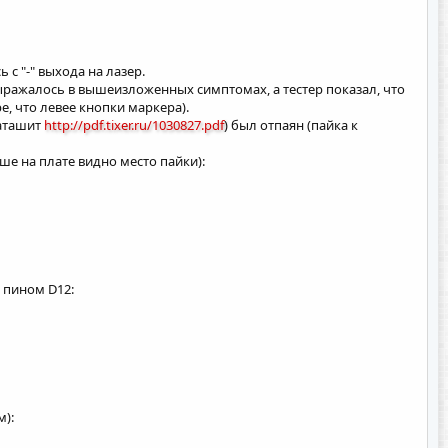
с "-" выхода на лазер.
выражалось в вышеизложенных симптомах, а тестер показал, что
е, что левее кнопки маркера).
даташит
http://pdf.tixer.ru/1030827.pdf
) был отпаян (пайка к
ше на плате видно место пайки):
 пином D12:
):