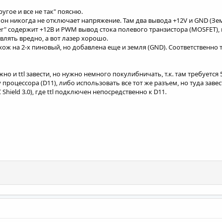
ругое и все не так" поясню.
, он никогда не отключает напряжение. Там два вывода +12V и GND (Зе
ser" содержит +12В и PWM вывод стока полевого транзистора (MOSFET)
авлять вредно, а вот лазер хорошо.
ж на 2-х пиновый, но добавлена еще и земля (GND). Соответственно ту
 и ttl завести, но нужно немного покулибничать, т.к. там требуется 5В
роцессора (D11), либо использовать все тот же разъем, но туда завести 
Shield 3.0), где ttl подключен непосредственно к D11.