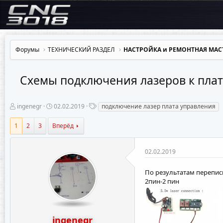
Форумы
ТЕХНИЧЕСКИЙ РАЗДЕЛ
НАСТРОЙКА и РЕМОНТНАЯ МАС
Схемы подключения лазеров к пла
А
Д
Т
ingenegr
02.02.2019
подключение лазер плата управления
в
а
е
т
т
г
1
2
3
Вперёд
о
а
и
р
н
т
а
02.02.2019
е
ч
м
а
ы
л
По результатам переписк
а
2пин-2 пин
ingenegr