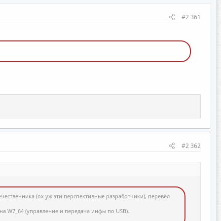
#2 361
#2 362
ественника (ох уж эти перспективные разработчики), перевёл
я на W7_64 (управление и передача инфы по USB).