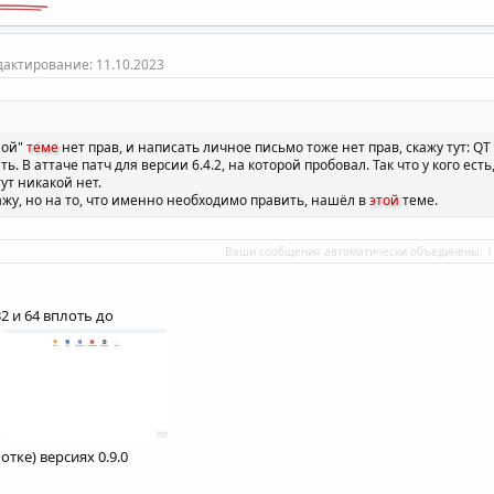
дактирование:
11.10.2023
ной"
теме
нет прав, и написать личное письмо тоже нет прав, скажу тут: QT
ь. В аттаче патч для версии 6.4.2, на которой пробовал. Так что у кого ест
ут никакой нет.
ажу, но на то, что именно необходимо править, нашёл в
этой
теме.
Ваши сообщения автоматически объединены:
1
2 и 64 вплоть до
отке) версиях 0.9.0