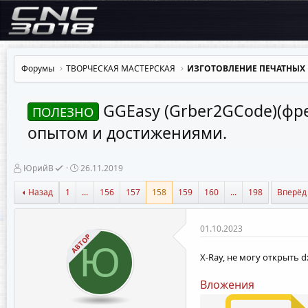
Форумы
ТВОРЧЕСКАЯ МАСТЕРСКАЯ
ИЗГОТОВЛЕНИЕ ПЕЧАТНЫХ 
GGEasy (Grber2GCode)(фре
ПОЛЕЗНО
опытом и достижениями.
А
Д
ЮрийВ
26.11.2019
в
а
т
т
Назад
1
...
156
157
158
159
160
...
198
Вперёд
о
а
р
н
т
а
01.10.2023
е
ч
АВТОР
м
а
Ю
ы
л
X-Ray, не могу открыть d
а
Вложения