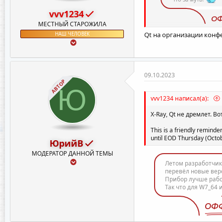
vvv1234
О
МЕСТНЫЙ СТАРОЖИЛА
Qt на организации конфе
НАШ ЧЕЛОВЕК
09.10.2023
АВТОР
Ю
vvv1234 написал(а):
X-Ray, Qt не дремлет. 
This is a friendly reminde
until EOD Thursday (Octo
ЮрийВ
МОДЕРАТОР ДАННОЙ ТЕМЫ
Летом разработчик
перевёл новые вер
Прибор лучше работ
Так что для W7_64 
ОФ