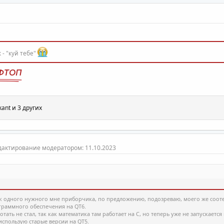
 - "куй тебе"
ФТОП
kant
и 3 других
дактирование модератором:
11.10.2023
 одного нужного мне приборчика, по предложению, подозреваю, моего же соотеч
граммного обеспечения на QT6.
тать не стал, так как математика там работает на С, но теперь уже не запускаетс
 использую старые версии на QT5.