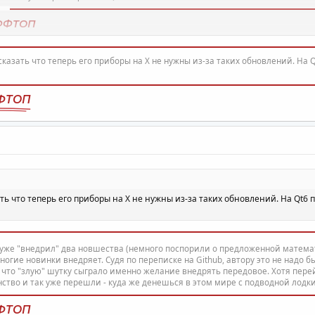
ФФТОП
Нажмите для раскрытия...
 сказать что теперь его приборы на Х не нужны из-за таких обновлений. Н
ФТОП
зать что теперь его приборы на Х не нужны из-за таких обновлений. На Qt6
уже "внедрил" два новшества (немного поспорили о предложенной математ
огие новинки внедряет. Судя по переписке на Github, автору это не надо 
 что "злую" шутку сыграло именно желание внедрять передовое. Хотя пер
тво и так уже перешли - куда же денешься в этом мире с подводной лодки
ФТОП