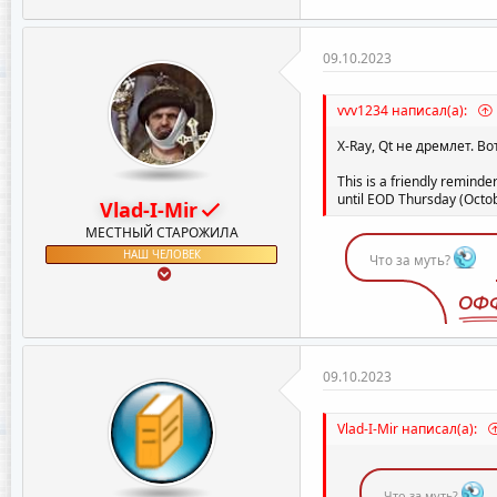
а
к
ц
и
09.10.2023
и
:
vvv1234 написал(а):
X-Ray, Qt не дремлет. 
This is a friendly reminde
until EOD Thursday (Octo
Vlad-I-Mir
МЕСТНЫЙ СТАРОЖИЛА
НАШ ЧЕЛОВЕК
Что за муть?
ОФ
09.10.2023
Vlad-I-Mir написал(а):
Что за муть?