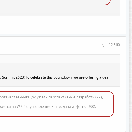
#2 360
orld Summit 2023! To celebrate this countdown, we are offering a deal
оотечественника (ох уж эти перспективные разработчики),
скается на W7_64 (управление и передача инфы по USB).