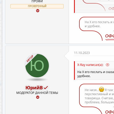
ПРОФИ
ПРОВЕРЕННЫЙ
О
На Х его послать и
и удобнее.
ОФ
11.10.2023
АВТОР
Ю
X-Ray написал(а):
На Х его послать и ска
удобнее.
ЮрийВ
Не низя...
Я там 
МОДЕРАТОР ДАННОЙ ТЕМЫ
перспективный и мн
товарища. Считаю,
проблема, большинс
ОФ