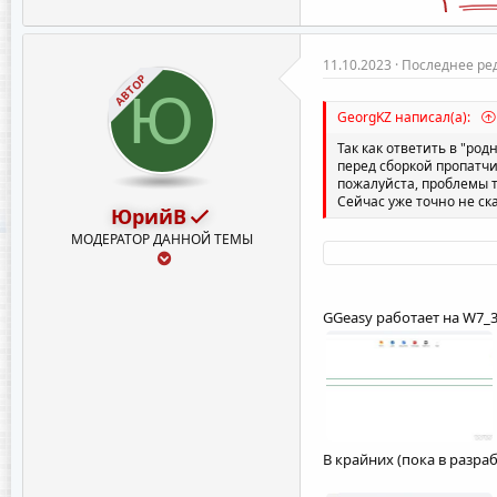
11.10.2023
Последнее ре
АВТОР
Ю
GeorgKZ написал(а):
Так как ответить в "род
перед сборкой пропатчит
пожалуйста, проблемы т
Сейчас уже точно не ск
ЮрийВ
МОДЕРАТОР ДАННОЙ ТЕМЫ
GGeasy работает на W7_3
В крайних (пока в разраб