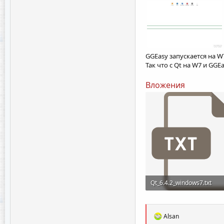
GGEasy запускается на W
Так что с Qt на W7 и GG
Вложения
Qt_6.4.2_windows7.txt
43.5 KB · Просмотры: 16
Р
Alsan
е