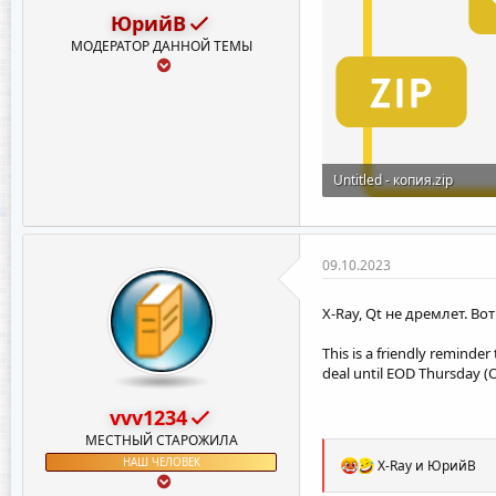
ЮрийВ
МОДЕРАТОР ДАННОЙ ТЕМЫ
Untitled - копия.zip
26.4 KB · Просмотры: 8
09.10.2023
X-Ray, Qt не дремлет. В
This is a friendly reminder
deal until EOD Thursday (
vvv1234
МЕСТНЫЙ СТАРОЖИЛА
Р
НАШ ЧЕЛОВЕК
X-Ray
и
ЮрийВ
е