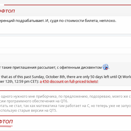
ФФТОП
ренций подрабатывает. И, судя по стоимости билета, неплохо.
Нажмите для раскрытия...
Вот такие приглашения рассылает, с офигенным дисквентом
.
r that as of this past Sunday, October 8th, there are only 50 days left until Qt W
ber 12th, 12:59 pm CET):
a €50 discount on full-priced tickets!
 одного нужного мне приборчика, по предложению, подозреваю, моего же с
сии программного обеспечения на QT6.
ать не стал, так как математика там работает на С, но теперь уже не запу
использую старые версии на QT5.
ФТОП