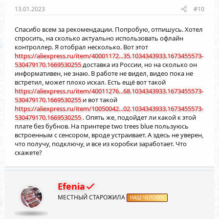
13.01.2023
#10
Спасибо всем за рекомендации. Попробую, отпишусь. Хотел
спросить, на сколько актуально использовать офлайн
контроллер. Я отобрал несколько. Вот этот
https://aliexpress.ru/item/40001172...35.1034343933.1673455573-
530479170.1669530255
доставка из России, но на сколько он
информативен, не знаю. В работе не видел, видео пока не
встретил, может плохо искал. Есть ещё вот такой
https://aliexpress.ru/item/40011276...68.1034343933.1673455573-
530479170.1669530255
и вот такой
https://aliexpress.ru/item/10050042...02.1034343933.1673455573-
530479170.1669530255
. Опять же, подойдет ли какой к этой
плате без бубнов. На принтере two trees blue пользуюсь
встроенным с сенсором, вроде устраивает. А здесь не уверен,
что получу, подключу, и все из коробки заработает. Что
скажете?
Efenia
МЕСТНЫЙ СТАРОЖИЛА
НАШ ЧЕЛОВЕК