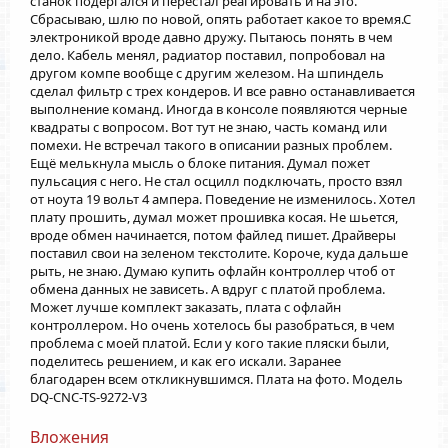
станок подергался и перестал реагировать и на это.
Сбрасываю, шлю по новой, опять работает какое то время.С
электроникой вроде давно дружу. Пытаюсь понять в чем
дело. Кабель менял, радиатор поставил, попробовал на
другом компе вообще с другим железом. На шпиндель
сделал фильтр с трех кондеров. И все равно останавливается
выполнение команд. Иногда в консоле появляются черные
квадраты с вопросом. Вот тут не знаю, часть команд или
помехи. Не встречал такого в описании разных проблем.
Ещё мелькнула мысль о блоке питания. Думал пожет
пульсация с него. Не стал осцилл подключать, просто взял
от ноута 19 вольт 4 ампера. Поведение не изменилось. Хотел
плату прошить, думал может прошивка косая. Не шьется,
вроде обмен начинается, потом файлед пишет. Драйверы
поставил свои на зеленом текстолите. Короче, куда дальше
рыть, не знаю. Думаю купить офлайн контроллер чтоб от
обмена данных не зависеть. А вдруг с платой проблема.
Может лучше комплект заказать, плата с офлайн
контроллером. Но очень хотелось бы разобраться, в чем
проблема с моей платой. Если у кого такие пляски были,
поделитесь решением, и как его искали. Заранее
благодарен всем откликнувшимся. Плата на фото. Модель
DQ-CNC-TS-9272-V3
Вложения