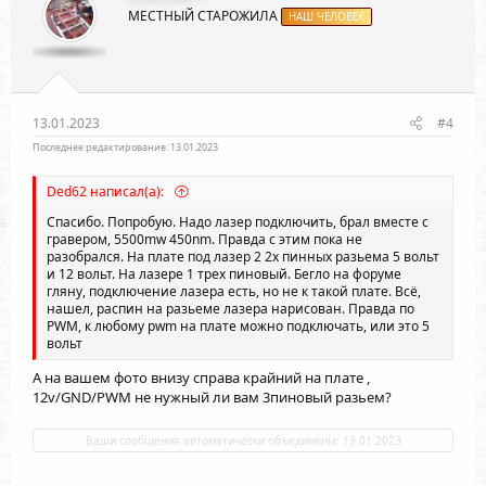
МЕСТНЫЙ СТАРОЖИЛА
НАШ ЧЕЛОВЕК
13.01.2023
#4
Последнее редактирование:
13.01.2023
Ded62 написал(а):
Спасибо. Попробую. Надо лазер подключить, брал вместе с
гравером, 5500mw 450nm. Правда с этим пока не
разобрался. На плате под лазер 2 2х пинных разьема 5 вольт
и 12 вольт. На лазере 1 трех пиновый. Бегло на форуме
гляну, подключение лазера есть, но не к такой плате. Всё,
нашел, распин на разьеме лазера нарисован. Правда по
PWM, к любому pwm на плате можно подключать, или это 5
вольт
А на вашем фото внизу справа крайний на плате ,
12v/GND/PWM не нужный ли вам 3пиновый разьем?
Ваши сообщения автоматически объединены:
13.01.2023