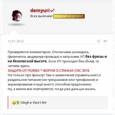
demyuri
Всех вылечим!
ГЛАВНЫЙ МОДЕРАТОР
12.01.2023
#2
Проверяется элементарно. Отключаем шпиндель
(физически, выдернув провода) и запускаем УП
без фрезы и
на безопасной высоте.
Если УП проходит без сбоев, то
читаем здесь:
ЗАЩИТА ОТ ПОМЕХ * ФОРУМ О СТАНКАХ CNC 3018
Не только про фильтр! Там и заземление (правильное!) и
раздельное питание (не трехразовое или трехфазное) и
экранирование и ещё много способов предложено.
Ну, а ежели все повторяется, тогда уже дальше искать.
Р
OlegK
и
Vlad-I-Mir
е
а
к