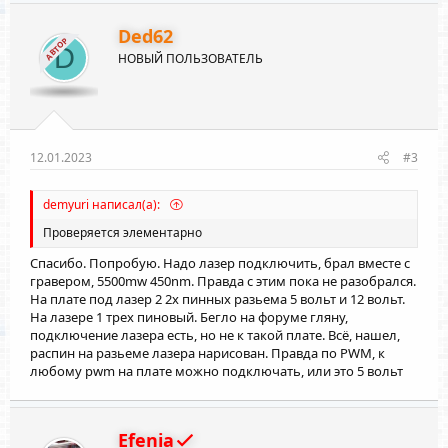
ц
и
Ded62
АВТОР
и
D
НОВЫЙ ПОЛЬЗОВАТЕЛЬ
:
12.01.2023
#3
demyuri написал(а):
Проверяется элементарно
Спасибо. Попробую. Надо лазер подключить, брал вместе с
гравером, 5500mw 450nm. Правда с этим пока не разобрался.
На плате под лазер 2 2х пинных разьема 5 вольт и 12 вольт.
На лазере 1 трех пиновый. Бегло на форуме гляну,
подключение лазера есть, но не к такой плате. Всё, нашел,
распин на разьеме лазера нарисован. Правда по PWM, к
любому pwm на плате можно подключать, или это 5 вольт
Efenia