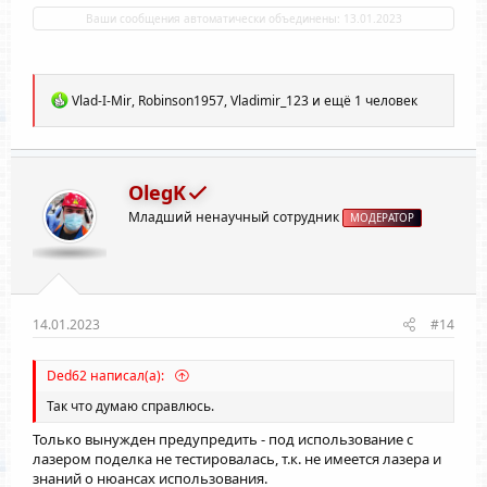
Ваши сообщения автоматически объединены:
13.01.2023
Р
Vlad-I-Mir
,
Robinson1957
,
Vladimir_123
и ещё 1 человек
е
а
к
ц
и
OlegK
и
Младший ненаучный сотрудник
:
МОДЕРАТОР
14.01.2023
#14
Ded62 написал(а):
Так что думаю справлюсь.
Только вынужден предупредить - под использование с
лазером поделка не тестировалась, т.к. не имеется лазера и
знаний о нюансах использования.