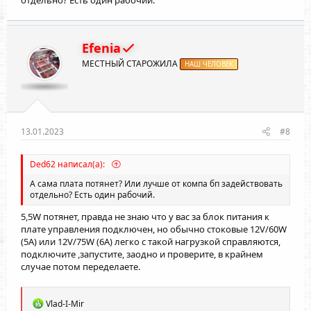
Efenia
МЕСТНЫЙ СТАРОЖИЛА
НАШ ЧЕЛОВЕК
13.01.2023
#8
Ded62 написал(а):
А сама плата потянет? Или лучше от компа бп задействовать
отдельно? Есть один рабочий.
5,5W потянет, правда не знаю что у вас за блок питания к
плате управления подключен, но обычно стоковые 12V/60W
(5A) или 12V/75W (6A) легко с такой нагрузкой справляются,
подключите ,запустите, заодно и проверите, в крайнем
случае потом переделаете.
Р
Vlad-I-Mir