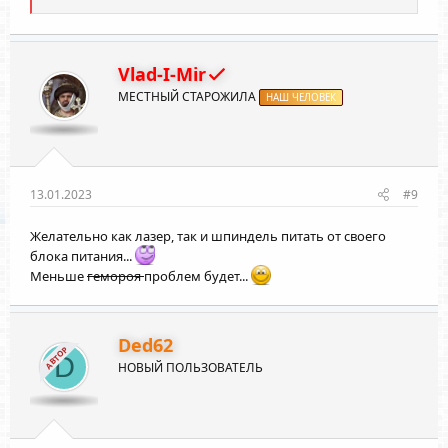
е
а
к
ц
и
Vlad-I-Mir
и
МЕСТНЫЙ СТАРОЖИЛА
:
НАШ ЧЕЛОВЕК
13.01.2023
#9
Желательно как лазер, так и шпиндель питать от своего
блока питания...
Меньше
гемороя
проблем будет...
Ded62
АВТОР
D
НОВЫЙ ПОЛЬЗОВАТЕЛЬ