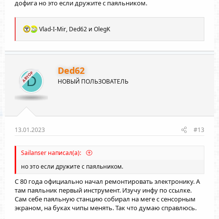
дофига но это если дружите с паяльником.
Р
Vlad-I-Mir
,
Ded62
и
OlegK
е
а
к
ц
и
Ded62
АВТОР
и
D
НОВЫЙ ПОЛЬЗОВАТЕЛЬ
:
13.01.2023
#13
Sailanser написал(а):
но это если дружите с паяльником.
С 80 года официально начал ремонтировать электронику. А
там паяльник первый инструмент. Изучу инфу по ссылке.
Сам себе паяльную станцию собирал на меге с сенсорным
экраном, на буках чипы менять. Так что думаю справлюсь.