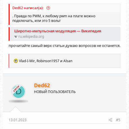
Ded62 написал(а):
. Правда по PWM, к любому pwm на плате можно
подключать, или это 5 вольт
Широтно-импульсная модуляция — Википедия
ru.wikipedia.org
прочитайте самый верх статьи думаю вопросов не останется.
Р
Vlad-I-Mir
,
Robinson1957
и
Alsan
е
а
к
ц
и
Ded62
АВТОР
и
D
НОВЫЙ ПОЛЬЗОВАТЕЛЬ
:
13.01.2023
#5