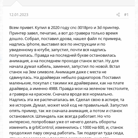
12.01.2023
#1
Всем привет. Купил в 2020 году cnc-3018pro и 3d принтер.
Принтер завел, печатаю, а вот до гравера только время
дошло. Собрал, поставил дрова, нашел файл nc примера,
надпись iphone, выставил все по инструкции и по
увиденному в ютубе, запустил, почти вся надпись
получилась. Правда на последней букве остановилась
анимация, а на последнем проходе станок встал. Ну для
начала думал кабель, заменил, запустил по новой. Встал
станок на 3ем символе. Анимация даже с места не
сдвинулась. На драйверах небыло радиаторов. Поставил
маленькие, покупал с такими же драйверами, как на плате
драйвера, а именно 4988. Правда мои на зеленом текcтолите,
а гравера на красном. Сначала вроде все нормально.
Надпись эта же распечаталась вя. Сделал свою в аспире, та
же история. Думал, может мой код не правильный. Запустил
опять пример, так же сначала анимация, а потом и станок
остановился. Шпиндель как всегда работает. Но что
интересно, попробовал уже от нечего делать обороты
изменить в grblControl, изменились с 1000 на 600, и, станок
продолжил пару секунд работать. Так подергал туда сюда,