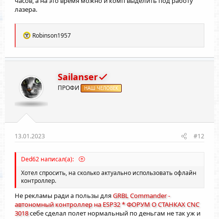
часов, а на это время можно и комп выделить под работу
лазера.
Р
Robinson1957
е
а
к
ц
и
Sailanser
и
ПРОФИ
:
НАШ ЧЕЛОВЕК
13.01.2023
#12
Ded62 написал(а):
Хотел спросить, на сколько актуально использовать офлайн
контроллер.
Не рекламы ради а пользы для
GRBL Commander -
автономный контроллер на ESP32 * ФОРУМ О СТАНКАХ CNC
3018
себе сделал полет нормальный по деньгам не так уж и