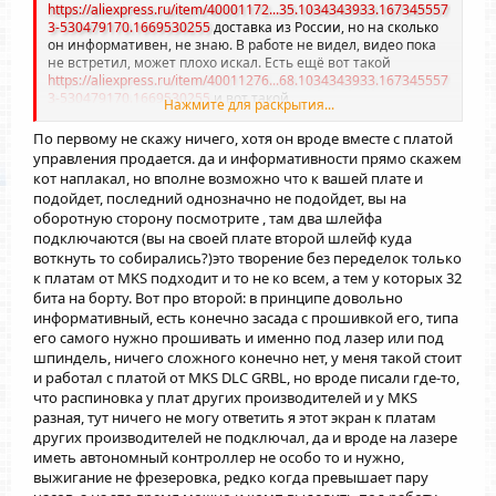
https://aliexpress.ru/item/40001172...35.1034343933.167345557
3-530479170.1669530255
доставка из России, но на сколько
он информативен, не знаю. В работе не видел, видео пока
не встретил, может плохо искал. Есть ещё вот такой
https://aliexpress.ru/item/40011276...68.1034343933.167345557
3-530479170.1669530255
и вот такой
Нажмите для раскрытия...
https://aliexpress.ru/item/10050042...02.1034343933.167345557
3-530479170.1669530255
. Опять же, подойдет ли какой к
По первому не скажу ничего, хотя он вроде вместе с платой
этой плате без бубнов. На принтере two trees blue пользуюсь
управления продается. да и информативности прямо скажем
встроенным с сенсором, вроде устраивает. А здесь не
кот наплакал, но вполне возможно что к вашей плате и
уверен, что получу, подключу, и все из коробки заработает.
подойдет, последний однозначно не подойдет, вы на
Что скажете?
оборотную сторону посмотрите , там два шлейфа
подключаются (вы на своей плате второй шлейф куда
воткнуть то собирались?)это творение без переделок только
к платам от MKS подходит и то не ко всем, а тем у которых 32
бита на борту. Вот про второй: в принципе довольно
информативный, есть конечно засада с прошивкой его, типа
его самого нужно прошивать и именно под лазер или под
шпиндель, ничего сложного конечно нет, у меня такой стоит
и работал с платой от MKS DLC GRBL, но вроде писали где-то,
что распиновка у плат других производителей и у MKS
разная, тут ничего не могу ответить я этот экран к платам
других производителей не подключал, да и вроде на лазере
иметь автономный контроллер не особо то и нужно,
выжигание не фрезеровка, редко когда превышает пару