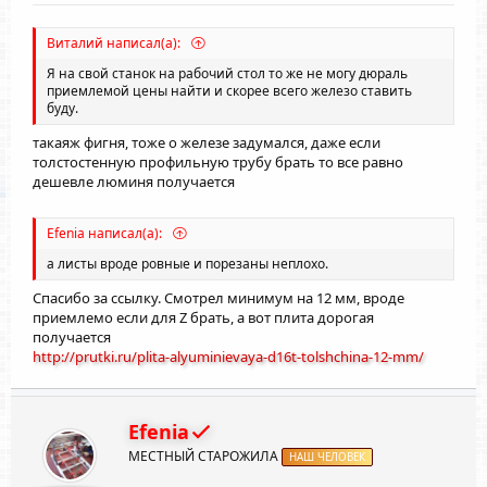
Виталий написал(а):
Я на свой станок на рабочий стол то же не могу дюраль
приемлемой цены найти и скорее всего железо ставить
буду.
такаяж фигня, тоже о железе задумался, даже если
толстостенную профильную трубу брать то все равно
дешевле люминя получается
Efenia написал(а):
а листы вроде ровные и порезаны неплохо.
Спасибо за ссылку. Смотрел минимум на 12 мм, вроде
приемлемо если для Z брать, а вот плита дорогая
получается
http://prutki.ru/plita-alyuminievaya-d16t-tolshchina-12-mm/
Efenia
МЕСТНЫЙ СТАРОЖИЛА
НАШ ЧЕЛОВЕК