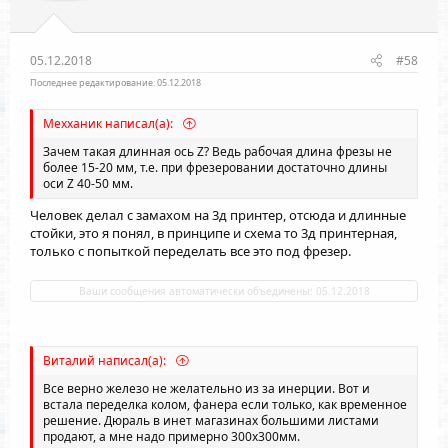
05.12.2018
#58
Последнее редактирование:
05.12.2018
Мехханик написал(а):
Зачем такая длинная ось Z? Ведь рабочая длина фрезы не
более 15-20 мм, т.е. при фрезеровании достаточно длины
оси Z 40-50 мм.
Человек делал с замахом на 3д принтер, отсюда и длинные
стойки, это я понял, в принципе и схема то 3д принтерная,
только с попыткой переделать все это под фрезер.
Ваши сообщения автоматически объединены:
05.12.2018
Виталий написал(а):
Все верно железо не желательно из за инерции. Вот и
встала переделка колом, фанера если только, как временное
решение. Дюраль в инет магазинах большими листами
продают, а мне надо примерно 300х300мм.