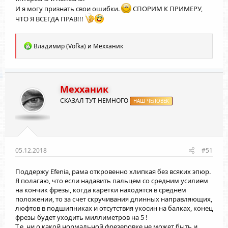
И я могу признать свои ошибки.
СПОРИМ К ПРИМЕРУ,
ЧТО Я ВСЕГДА ПРАВ!!!
Р
Владимир (Vofka)
и
Мехханик
е
а
к
ц
и
Мехханик
и
СКАЗАЛ ТУТ НЕМНОГО
:
НАШ ЧЕЛОВЕК
05.12.2018
#51
Поддержу Efenia, рама откровенно хлипкая без всяких эпюр.
Я полагаю, что если надавить пальцем со средним усилием
на кончик фрезы, когда каретки находятся в среднем
положении, то за счет скручивания длинных направляющих,
люфтов в подшипниках и отсутствия укосин на балках, конец
фрезы будет уходить миллиметров на 5 !
Т.е. ни о какой нормальной фрезеровке не может быть и