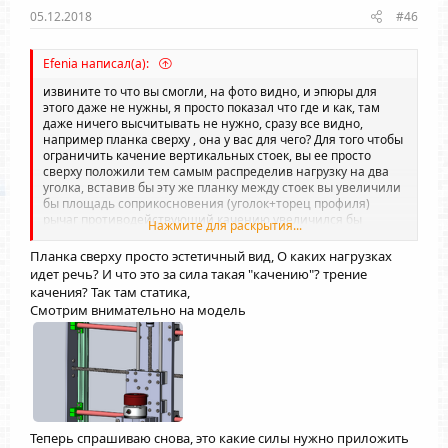
05.12.2018
#46
Efenia написал(а):
извините то что вы смогли, на фото видно, и эпюры для
этого даже не нужны, я просто показал что где и как, там
даже ничего высчитывать не нужно, сразу все видно,
например планка сверху , она у вас для чего? Для того чтобы
ограничить качение вертикальных стоек, вы ее просто
сверху положили тем самым распределив нагрузку на два
уголка, вставив бы эту же планку между стоек вы увеличили
бы площадь соприкосновения (уголок+торец профиля)
рычаг противодействующий качению увеличился бы
Нажмите для раскрытия...
примерно раза в полтора-два, я бы пронял ваш профиль
сверху, если бы он сверху , помимо уголка, еще бы имел
Планка сверху просто эстетичный вид, О каких нагрузках
крепление в стойку , но его там нет, вот и скажите какие
идет речь? И что это за сила такая "качению"? трение
диаграммы , эпюры и т.д. нужно нарисовать, что бы понять
качения? Так там статика,
это?
Смотрим внимательно на модель
Теперь спрашиваю снова, это какие силы нужно приложить