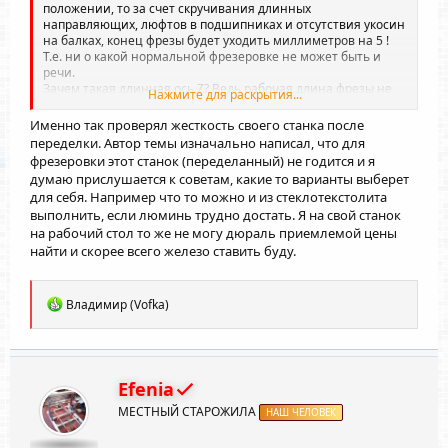
положении, то за счет скручивания длинных
направляющих, люфтов в подшипниках и отсутствия укосин
на балках, конец фрезы будет уходить миллиметров на 5 !
Т.е. ни о какой нормальной фрезеровке не может быть и
речи.
Зачем такая длинная ось Z? Ведь рабочая длина фрезы не
Нажмите для раскрытия...
более 15-20 мм, т.е. при фрезеровании достаточно длины
оси Z 40-50 мм.
Именно так проверял жесткость своего станка после
Вы не обижайтесь, похвальны попытки что-то придумать, но
переделки. Автор темы изначально написал, что для
и прислушиваться к более опытным коллегам надо. Вам
фрезеровки этот станок (переделанный) не годится и я
ведь что-то фрезеровать на этой конструкции захочется, а
думаю прислушается к советам, какие то варианты выберет
не только карандашом рисовать.
для себя. Например что то можно и из стеклотекстолита
А тогда надо все переделывать кардинально
выполнить, если люминь трудно достать. Я на свой станок
на рабочий стол то же не могу дюраль приемлемой цены
найти и скорее всего железо ставить буду.
Р
Владимир (Vofka)
е
а
к
ц
и
Efenia
и
МЕСТНЫЙ СТАРОЖИЛА
:
НАШ ЧЕЛОВЕК