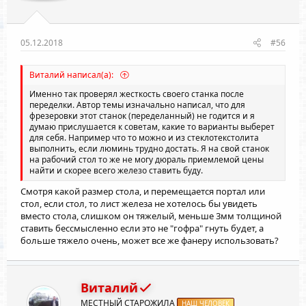
05.12.2018
#56
Виталий написал(а):
Именно так проверял жесткость своего станка после
переделки. Автор темы изначально написал, что для
фрезеровки этот станок (переделанный) не годится и я
думаю прислушается к советам, какие то варианты выберет
для себя. Например что то можно и из стеклотекстолита
выполнить, если люминь трудно достать. Я на свой станок
на рабочий стол то же не могу дюраль приемлемой цены
найти и скорее всего железо ставить буду.
Смотря какой размер стола, и перемещается портал или
стол, если стол, то лист железа не хотелось бы увидеть
вместо стола, слишком он тяжелый, меньше 3мм толщиной
ставить бессмысленно если это не "гофра" гнуть будет, а
больше тяжело очень, может все же фанеру использовать?
Виталий
МЕСТНЫЙ СТАРОЖИЛА
НАШ ЧЕЛОВЕК