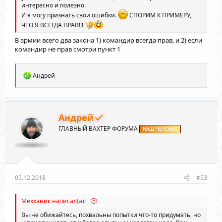
интересно и полезно.
И я могу признать свои ошибки.
СПОРИМ К ПРИМЕРУ,
ЧТО Я ВСЕГДА ПРАВ!!!
В армии всего два закона 1) командир всегда прав, и 2) если
командир не прав смотри пункт 1
Р
Андрей
е
а
к
ц
и
Андрей
и
ГЛАВНЫЙ ВАХТЕР ФОРУМА
:
НАШ ЧЕЛОВЕК
05.12.2018
#53
Мехханик написал(а):
Вы не обижайтесь, похвальны попытки что-то придумать, но