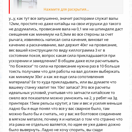
Нажмите для раскрытия...
у...у, как тут все запушенно, значит распорами служат валы
Теперь спрашиваю снова, это какие силы нужно приложить
12мм, простите но даже китайцы на свои игрушки до такого
чтоб порвать связь опор диаметром 12мм полированных
не додумались, провисание вала на 0,1 мм на шпинделе даст
валов с вертикальными стойками, и которые выдержит
смещение как минимум на 0,3мм во все стероны за счет
планка сверху "в распорку"? каждый из которых
рычага, извиняюсь написал сила качения, виноват не
выдерживает по 40 кг на провисание, и тонны по полторы
на разрыв сжатие.
качению а раскачиванию, вал держит 40кг на провисание,
вес вашей конструкции по виду киллограмма 3 кг в
состоянии покоя, вопрос какая сила прикладыаается при
ускорении и замедлении? В общем даже если расчитывать
"по божески" то сила на провисание нужна раз в 10 больше
тоесть получаем что для работы на вал должен выбержать
как минимум 30кг а как же еще сила сопотивления
материала? Ее то куда прикладывать, или вы думаете что
вашему станку хватит тех 10кг запаса? Это все расчеты
идеальных условий, учитывая что запчасти китайские то
смело все показатели можно умножить на 2, у ребят на 3д
принтерах 15мм рельсы крутит, а там и вес и усилия меньше
ладно бы я еще понял что все у вас сварное было, там
можно было бы и считать, но у вас же болтовое соединение
в мягком металле, почему я и написал о том что странно что
эта рама не отдельно валяется, по идее ее уже давно дожно
было вывернуть. Ладно не хочу спорить, вы сзади