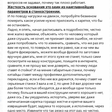
вопросов не задавал, почему так плохо работает.
Жесткость основания это один из наиглавнейших
параметров в станкостроении.
И по поводу нагрузки на движок, попробуйте безменом
померить какое усилие нужно приложить к каретке, что бы
ее остановить.
Ладно, я опять, начал расписывать в подробностях, честно
мне жалко времени, объяснять что-то человеку который
даже слушать не хочет, не признает своих ошибок, не хочет
даже попробовать что то изменить, сравнить, что-же раз это
вам не нужно, то поверьте, мне все равно, как и на чем вы
будете фрезеровать, можете вообще фрезой по заготовке
вручную двигать, мне от этого хуже не станет, только сами
посмотрите на вашу конструкцию, поищите в интернете,
сравните, я не прошу вас мне доверять, но почему люди
ставят 4 стойки? И на мение габаритные станки, почему
китайцы ставят между профилями дополнительную
перекладину, если и без нее все держится, почему ставят на
серьезные станки 3 вала а не 2, по цене 3-й вал дороже чем
два более толстых обходится, да и вообще одни только
почему, больше в вашей конструкции ничего хорошего нет,
даже ось Z вы умудрились испортить, уверяю вас даже
напечатанная каретка гораздо жестче и крепче вашего
извращения будет, задумка то хорошая, а исполнение, через
одно место. Извините что так резко на этот раз, но честно,