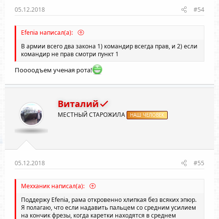
05.12.2018
#54
Efenia написал(а):
В армии всего два закона 1) командир всегда прав, и 2) если
командир не прав смотри пункт 1
Поооодъем ученая рота!
Виталий
МЕСТНЫЙ СТАРОЖИЛА
НАШ ЧЕЛОВЕК
05.12.2018
#55
Мехханик написал(а):
Поддержу Efenia, рама откровенно хлипкая без всяких эпюр.
Я полагаю, что если надавить пальцем со средним усилием
на кончик фрезы, когда каретки находятся в среднем