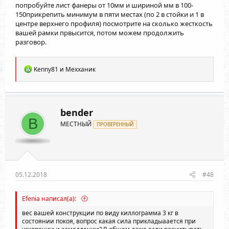
попробуйте лист фанеры от 10мм и шириной мм в 100-
150прикрепить минимум в пяти местах (по 2 в стойки и 1 в
центре верхнего профиля) посмотрите на сколько жесткость
вашей рамки првысится, потом можем продолжить
разговор.
Р
Kenny81
и
Мехханик
е
а
к
ц
и
bender
и
B
МЕСТНЫЙ
:
ПРОВЕРЕННЫЙ
05.12.2018
#48
Efenia написал(а):
вес вашей конструкции по виду киллограмма 3 кг в
состоянии покоя, вопрос какая сила прикладыаается при