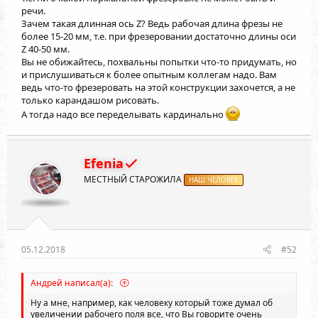
речи.
Зачем такая длинная ось Z? Ведь рабочая длина фрезы не
более 15-20 мм, т.е. при фрезеровании достаточно длины оси
Z 40-50 мм.
Вы не обижайтесь, похвальны попытки что-то придумать, но
и прислушиваться к более опытным коллегам надо. Вам
ведь что-то фрезеровать на этой конструкции захочется, а не
только карандашом рисовать.
А тогда надо все переделывать кардинально
Efenia
МЕСТНЫЙ СТАРОЖИЛА
НАШ ЧЕЛОВЕК
05.12.2018
#52
Андрей написал(а):
Ну а мне, например, как человеку который тоже думал об
увеличении рабочего поля все, что Вы говорите очень