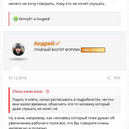
ничего не хочу говорить, тому кто не хочет слушать.
Р
Kenny81
и
Андрей
е
а
к
ц
и
Андрей
и
ГЛАВНЫЙ ВАХТЕР ФОРУМА
:
НАШ ЧЕЛОВЕК
05.12.2018
#50
Efenia написал(а):
Ладно, я опять, начал расписывать в подробностях, честно
мне жалко времени, объяснять что-то человеку который
даже слушать не хочет, не
Ну а мне, например, как человеку который тоже думал об
увеличении рабочего поля все, что Вы говорите очень
интересно и полезно.