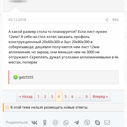
05.12.2018
#60
А какой размер стола то планируется? Если лист нужен
12мм? Я себе на стол хотел заказать профиль
конструкционный 20х60х300 и 3шт 20х80х300 в
соберизаводе, дешевле получается чем лист 12мм
аллюминия, но зараза, они меньше чем на 3000 не
отгружают. Скреплять думал уголками аллюминиевыми в 4х
местах, поперек
Р
gotz5555
е
а
к
ц
Назад
1
2
3
4
5
6
...
9
Вперёд
и
и
В этой теме нельзя размещать новые ответы.
:
Vkontakte
Odnoklassniki
Mail.ru
WhatsApp
Telegram
Viber
Skype
Электрон
Поделиться: