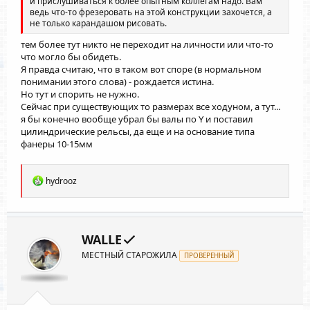
и прислушиваться к более опытным коллегам надо. Вам
ведь что-то фрезеровать на этой конструкции захочется, а
не только карандашом рисовать.
тем более тут никто не переходит на личности или что-то
что могло бы обидеть.
Я правда считаю, что в таком вот споре (в нормальном
понимании этого слова) - рождается истина.
Но тут и спорить не нужно.
Сейчас при существующих то размерах все ходуном, а тут...
я бы конечно вообще убрал бы валы по Y и поставил
цилиндрические рельсы, да еще и на основание типа
фанеры 10-15мм
Р
hydrooz
е
а
к
ц
и
WALLE
и
МЕСТНЫЙ СТАРОЖИЛА
:
ПРОВЕРЕННЫЙ