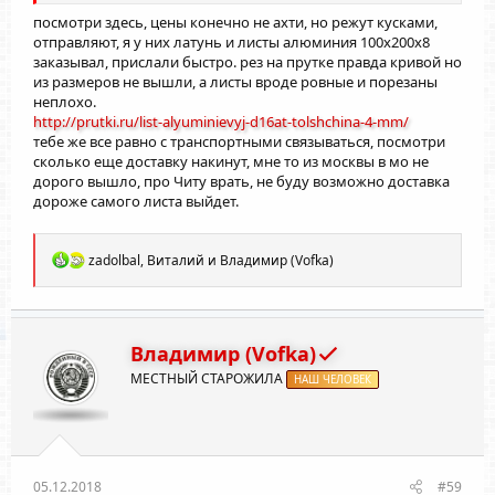
посмотри здесь, цены конечно не ахти, но режут кусками,
отправляют, я у них латунь и листы алюминия 100х200х8
заказывал, прислали быстро. рез на прутке правда кривой но
из размеров не вышли, а листы вроде ровные и порезаны
неплохо.
http://prutki.ru/list-alyuminievyj-d16at-tolshchina-4-mm/
тебе же все равно с транспортными связываться, посмотри
сколько еще доставку накинут, мне то из москвы в мо не
дорого вышло, про Читу врать, не буду возможно доставка
дороже самого листа выйдет.
Р
zadolbal
,
Виталий
и
Владимир (Vofka)
е
а
к
ц
и
Владимир (Vofka)
и
МЕСТНЫЙ СТАРОЖИЛА
:
НАШ ЧЕЛОВЕК
05.12.2018
#59