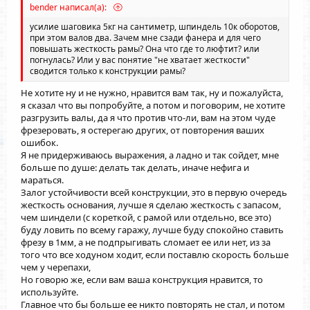
bender написал(а):
усилие шаговика 5кг на сантиметр, шпиндель 10к оборотов,
при этом валов два. Зачем мне сзади фанера и для чего
повышать жесткость рамы? Она что где то люфтит? или
погнулась? Или у вас понятие "не хватает жесткости"
сводится только к конструкции рамы?
Не хотите ну и не нужно, нравится вам так, ну и пожалуйста,
я сказал что вы попробуйте, а потом и поговорим, не хотите
разгрузить валы, да я что против что-ли, вам на этом чуде
фрезеровать, я остерегаю других, от повторения ваших
ошибок.
Я не придерживаюсь выражения, а ладно и так сойдет, мне
больше по душе: делать так делать, иначе нефига и
мараться.
Залог устойчивости всей конструкции, это в первую очередь
жесткость основания, лучше я сделаю жесткость с запасом,
чем шиндели (с кореткой, с рамой или отдельно, все это)
буду ловить по всему гаражу, лучше буду спокойно ставить
фрезу в 1мм, а не подпрыгивать сломает ее или нет, из за
того что все ходуном ходит, если поставлю скорость больше
чем у черепахи,
Но говорю же, если вам ваша конструкция нравится, то
используйте.
Главное что бы больше ее никто повторять не стал, и потом