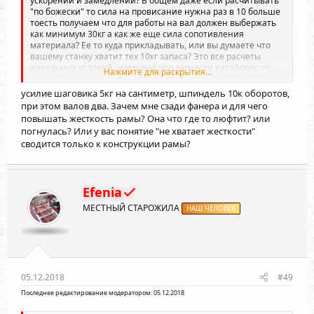
ускорении и замедлении? В общем даже если расчитывать
"по божески" то сила на провисание нужна раз в 10 больше
тоесть получаем что для работы на вал должен выбержать
как минимум 30кг а как же еще сила сопотивления
материала? Ее то куда прикладывать, или вы думаете что
вашему станку хватит тех 10кг запаса? Это все расчеты
идеальных условий, учитывая что запчасти китайские то
Нажмите для раскрытия...
смело все показатели можно умножить на 2, у ребят на 3д
принтерах 15мм рельсы крутит, а там и вес и усилия
усилие шаговика 5кг на сантиметр, шпиндель 10к оборотов,
меньше ладно бы я еще понял что все у вас сварное было,
при этом валов два. Зачем мне сзади фанера и для чего
там можно было бы и считать, но у вас же болтовое
повышать жесткость рамы? Она что где то люфтит? или
соединение в мягком металле, почему я и написал о том что
погнулась? Или у вас понятие "не хватает жесткости"
странно что эта рама не отдельно валяется, по идее ее уже
сводится только к конструкции рамы?
давно дожно было вывернуть. Ладно не хочу спорить, вы
сзади попробуйте лист фанеры от 10мм и шириной мм в
100- 150прикрепить минимум в пяти местах (по 2 в стойки и
1 в центре верхнего профиля) посмотрите на сколько
Efenia
жесткость вашей рамки првысится, потом можем
продолжить разговор.
МЕСТНЫЙ СТАРОЖИЛА
НАШ ЧЕЛОВЕК
05.12.2018
#49
Последнее редактирование модератором:
05.12.2018